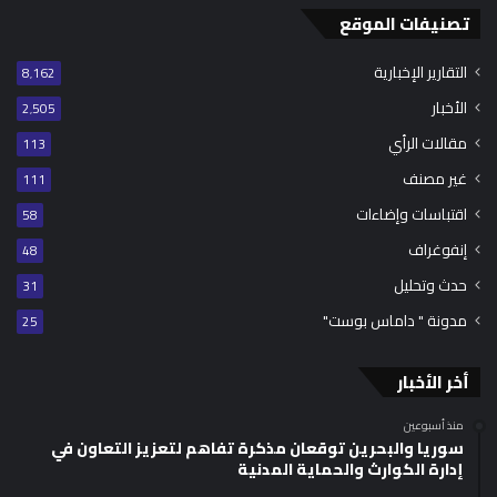
تصنيفات الموقع
التقارير الإخبارية
8٬162
الأخبار
2٬505
مقالات الرأي
113
غير مصنف
111
اقتباسات وإضاءات
58
إنفوغراف
48
حدث وتحليل
31
مدونة " داماس بوست"
25
أخر الأخبار
منذ أسبوعين
سوريا والبحرين توقعان مذكرة تفاهم لتعزيز التعاون في
إدارة الكوارث والحماية المدنية