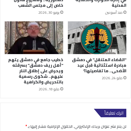
المدنية
خاص إلى مجلس الشعب
منذ أسبوعين
يونيو 30, 2026
“القضاء المتنقل” في دمشق
خطيب جامع في دمشق يتهم
مبادرة استثنائية قبل عيد
“أهل ريف دمشق” بسرقته
الأضحى.. ما تفاصيلها؟
ويحرض على إطلاق النار
عليهم.. شكوى رسمية
مايو 24, 2026
بالتحريض والكراهية
مايو 18, 2026
اترك تعليقاً
لن يتم نشر عنوان بريدك الإلكتروني.
الحقول الإلزامية مشار إليها بـ
*