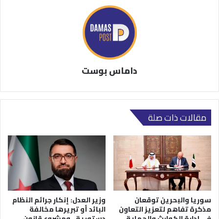
داماس بوست
مقالات ذات صلة
سوريا والبحرين توقعان
وزير العدل: إنكار جرائم النظام
مذكرة تفاهم لتعزيز التعاون
البائد أو تبريرها مخالفة
في إدارة الكوارث والحماية
دستورية.. ومشروع قانون