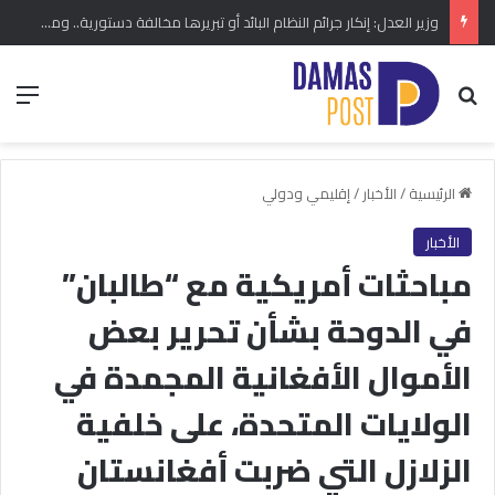
وزير العدل: إنكار جرائم النظام البائد أو تبريرها مخالفة دستورية.. ومشروع قانون خاص إلى مجلس الشعب
بحث عن
الق
الرئيسية
/
الأخبار
/
إقليمي ودولي
الأخبار
مباحثات أمريكية مع “طالبان”
في الدوحة بشأن تحرير بعض
الأموال الأفغانية المجمدة في
الولايات المتحدة، على خلفية
الزلازل التي ضربت أفغانستان