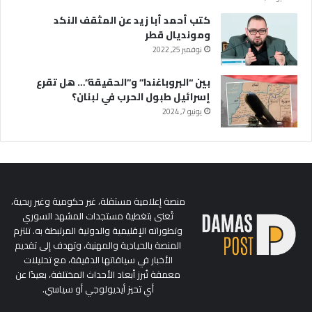
كتب أحمد أبا زيد عن المثقف النكد
ومونديال قطر
نوفمبر 25, 2022
بين “البروباغندا” و”الحقيقة”… هل تقرع
إسرائيل طبول الحرب في لبنان؟
يونيو 7, 2024
منصة إعلامية مستقلة، غير حكومية وغير ربحية،
تُعنى بتغطية مستجدات المشهد السوري
وتطوراته الإقليمية والدولية المرتبطة به. تلتزم
المنصة بالحيادية والمهنية، وتهدف إلى تقديم
الأخبار في سياقاتها الدقيقة، مع تحليلات
معمقة تُبرز أبعاد الأحداث المختلفة، بعيدًا عن
أي تحيز أيديولوجي أو سياسي.