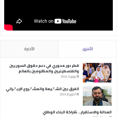
الأشهر
الأخيرة
قطر دور محوري في دعم حقوق السوريين
والفلسطينيين والمظلومين بالعالم
يوليو 3, 2024
الفرق بين الشـ*ـيعة والمشـ*ـروع الإيـ*ـراني
أكتوبر 8, 2024
العدالة والاستقرار… شراكة البناء الوطني