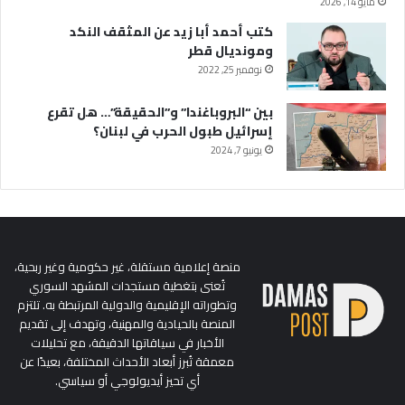
مايو 14, 2026
كتب أحمد أبا زيد عن المثقف النكد
ومونديال قطر
نوفمبر 25, 2022
بين “البروباغندا” و”الحقيقة”… هل تقرع
إسرائيل طبول الحرب في لبنان؟
يونيو 7, 2024
منصة إعلامية مستقلة، غير حكومية وغير ربحية،
تُعنى بتغطية مستجدات المشهد السوري
وتطوراته الإقليمية والدولية المرتبطة به. تلتزم
المنصة بالحيادية والمهنية، وتهدف إلى تقديم
الأخبار في سياقاتها الدقيقة، مع تحليلات
معمقة تُبرز أبعاد الأحداث المختلفة، بعيدًا عن
أي تحيز أيديولوجي أو سياسي.