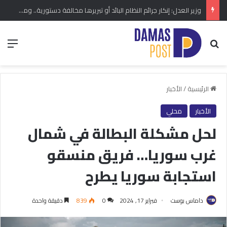
وزير العدل: إنكار جرائم النظام البائد أو تبريرها مخالفة دستورية.. ومشروع قانون خاص إلى مجلس الشعب
بحث عن
الق
الرئيسية
/
الأخبار
الأخبار
محلي
لحل مشكلة البطالة في شمال
غرب سوريا… فريق منسقو
استجابة سوريا يطرح
داماس بوست
فبراير 17, 2024
0
839
دقيقة واحدة