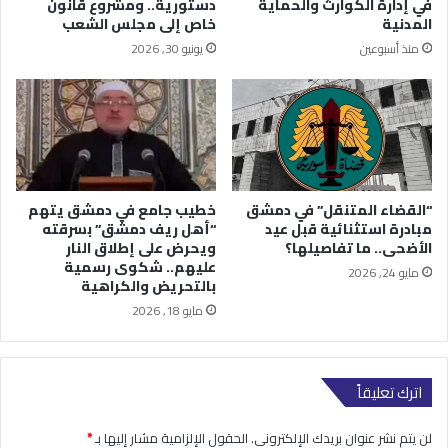
في إدارة الكوارث والحماية
دستورية.. ومشروع قانون
المدنية
خاص إلى مجلس الشعب
منذ أسبوعين
يونيو 30, 2026
“القضاء المتنقل” في دمشق
خطيب جامع في دمشق يتهم
مبادرة استثنائية قبل عيد
“أهل ريف دمشق” بسرقته
الأضحى.. ما تفاصيلها؟
ويحرض على إطلاق النار
عليهم.. شكوى رسمية
مايو 24, 2026
بالتحريض والكراهية
مايو 18, 2026
اترك تعليقاً
لن يتم نشر عنوان بريدك الإلكتروني.
الحقول الإلزامية مشار إليها بـ
*