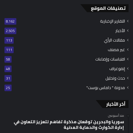
تصنيفات الموقع
التقارير الإخبارية
8٬162
الأخبار
2٬505
مقالات الرأي
113
غير مصنف
111
اقتباسات وإضاءات
58
إنفوغراف
48
حدث وتحليل
31
مدونة " داماس بوست"
25
أخر الأخبار
منذ أسبوعين
سوريا والبحرين توقعان مذكرة تفاهم لتعزيز التعاون في
إدارة الكوارث والحماية المدنية