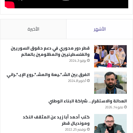
الأشهر
الأخيرة
قطر دور محوري في دعم حقوق السوريين
والفلسطينيين والمظلومين بالعالم
يوليو 3, 2024
الفرق بين الشـ*ـيعة والمشـ*ـروع الإيـ*ـراني
أكتوبر 8, 2024
العدالة والاستقرار… شراكة البناء الوطني
مايو 14, 2026
كتب أحمد أبا زيد عن المثقف النكد
ومونديال قطر
نوفمبر 25, 2022