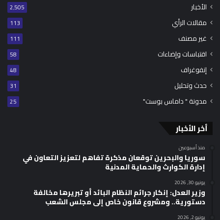
الأخبار
2٬505
مقالات الرأي
113
غير مصنف
111
اقتباسات وإضاءات
58
إنفوغراف
48
حدث وتحليل
31
مدونة " داماس بوست"
25
أخر الأخبار
منذ أسبوعين
سوريا والبحرين توقعان مذكرة تفاهم لتعزيز التعاون في
إدارة الكوارث والحماية المدنية
يونيو 30, 2026
وزير العدل: إنكار جرائم النظام البائد أو تبريرها مخالفة
دستورية.. ومشروع قانون خاص إلى مجلس الشعب
يونيو 2, 2026