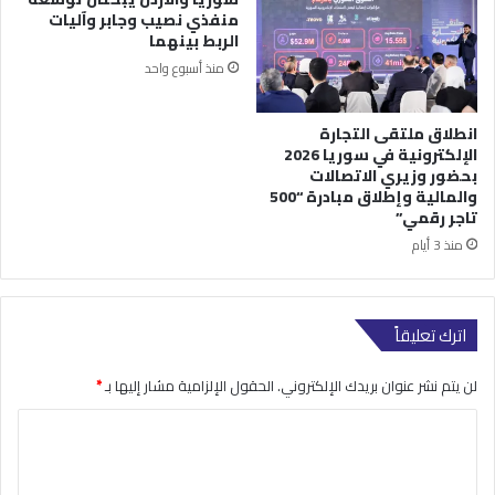
منفذي نصيب وجابر وآليات
الربط بينهما
منذ أسبوع واحد
انطلاق ملتقى التجارة
الإلكترونية في سوريا 2026
بحضور وزيري الاتصالات
والمالية وإطلاق مبادرة “500
تاجر رقمي”
منذ 3 أيام
اترك تعليقاً
لن يتم نشر عنوان بريدك الإلكتروني.
الحقول الإلزامية مشار إليها بـ
*
ا
ل
ت