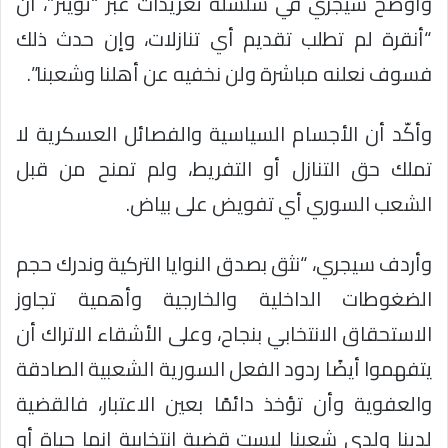
وأوضح سيجري في سلسلة تغريدات عبر “تويتر”، أنّ
“أنقرة لم تطلب تقديم أي تنازلات، وإن حدث ذلك
فسوف نعلنه مباشرة ولن نخفيه عن أهلنا وشعبنا”.
وأكّد أن الأجسام السياسية والفصائل العسكرية لا
تملك حق التنازل أو التفريط، ولم تمنح من قبل
الشعب السوري أي تفويض على بياض.
وأردف سيجري، “نثق بصدق النوايا التركية وندرك حجم
الضغوطات الداخلية والخارجية وأهمية تجاوز
الاستحقاق الانتخابي بنجاح، وعلى الأشقاء الاتراك أن
يتفهموا أيضًا ردود الفعل السورية الشعبية الصادقة
والعفوية وأن تؤخذ دائمًا بعين الاعتبار، فالقضية
لدينا ولدى شعبنا ليست قضية انتخابية إنما حياة أو