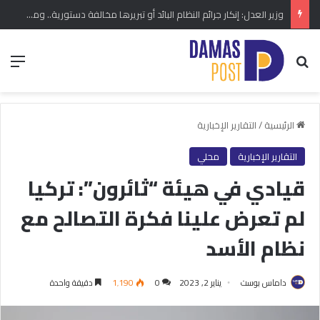
وزير العدل: إنكار جرائم النظام البائد أو تبريرها مخالفة دستورية.. ومشروع قانون خاص إلى مجلس الشعب
بحث عن
الق
الرئيسية
/
التقارير الإخبارية
التقارير الإخبارية
محلي
قيادي في هيئة “ثائرون”: تركيا
لم تعرض علينا فكرة التصالح مع
نظام الأسد
داماس بوست
يناير 2, 2023
0
1٬190
دقيقة واحدة