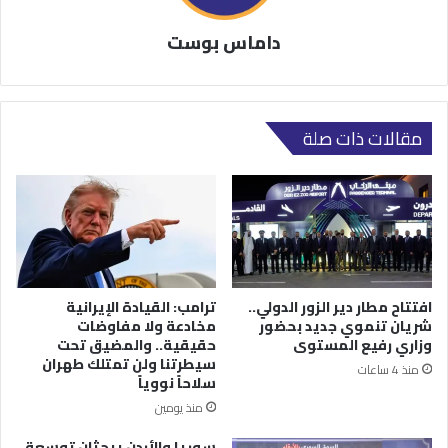
داماس بوست
مقالات ذات صلة
افتتاح مطار دير الزور الدولي..
ترامب: القيادة الإيرانية
شريان تنموي جديد بحضور
مخادعة ولا مفاوضات
وزاري رفيع المستوى
حقيقية.. والمضيق تحت
سيطرتنا ولن تمتلك طهران
منذ 4 ساعات
سلاحاً نووياً
منذ يومين
سوريا والأردن يبحثان توسعة