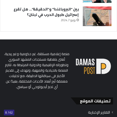
بين “البروباغندا” و”الحقيقة”… هل تقرع
إسرائيل طبول الحرب في لبنان؟
يونيو 7, 2024
منصة إعلامية مستقلة، غير حكومية وغير ربحية،
تُعنى بتغطية مستجدات المشهد السوري
وتطوراته الإقليمية والدولية المرتبطة به. تلتزم
المنصة بالحيادية والمهنية، وتهدف إلى تقديم
الأخبار في سياقاتها الدقيقة، مع تحليلات
معمقة تُبرز أبعاد الأحداث المختلفة، بعيدًا عن
أي تحيز أيديولوجي أو سياسي.
تصنيفات الموقع
التقارير الإخبارية
8٬162