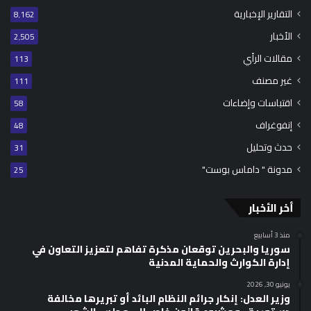
التقارير الإخبارية
8٬162
الأخبار
2٬505
مقالات الرأي
113
غير مصنف
111
اقتباسات وإضاءات
58
إنفوغراف
48
حدث وتحليل
31
مدونة " داماس بوست"
25
أخر الأخبار
منذ 3 أسابيع
سوريا والبحرين توقعان مذكرة تفاهم لتعزيز التعاون في
إدارة الكوارث والحماية المدنية
يونيو 30, 2026
وزير العدل: إنكار جرائم النظام البائد أو تبريرها مخالفة