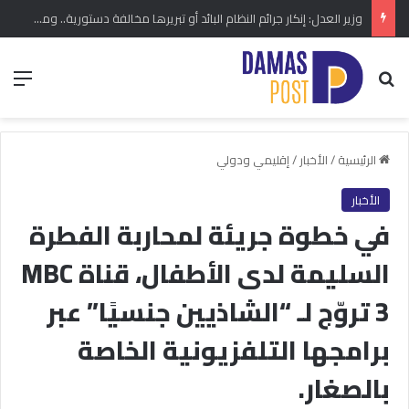
وزير العدل: إنكار جرائم النظام البائد أو تبريرها مخالفة دستورية.. ومشروع قانون خاص إلى مجلس الشعب
بحث عن
الق
الرئيسية
/
الأخبار
/
إقليمي ودولي
الأخبار
في خطوة جريئة لمحاربة الفطرة
السليمة لدى الأطفال، قناة MBC
3 تروّج لـ “الشاذيين جنسيًا” عبر
برامجها التلفزيونية الخاصة
بالصغار.