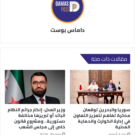
داماس بوست
مقالات ذات صلة
سوريا والبحرين توقعان
وزير العدل: إنكار جرائم النظام
مذكرة تفاهم لتعزيز التعاون
البائد أو تبريرها مخالفة
في إدارة الكوارث والحماية
دستورية.. ومشروع قانون
المدنية
خاص إلى مجلس الشعب
منذ 3 أسابيع
يونيو 30, 2026