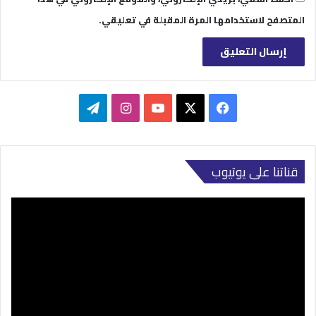
المتصفح لاستخدامها المرة المقبلة في تعليقي.
‫X
فيسبوك
‫YouTube
انستقرام
تيلقرام
قناتنا على يوتيوب