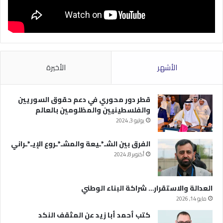
الأشهر
الأخيرة
قطر دور محوري في دعم حقوق السوريين
والفلسطينيين والمظلومين بالعالم
يوليو 3, 2024
الفرق بين الشـ*ـيعة والمشـ*ـروع الإيـ*ـراني
أكتوبر 8, 2024
العدالة والاستقرار… شراكة البناء الوطني
مايو 14, 2026
كتب أحمد أبا زيد عن المثقف النكد