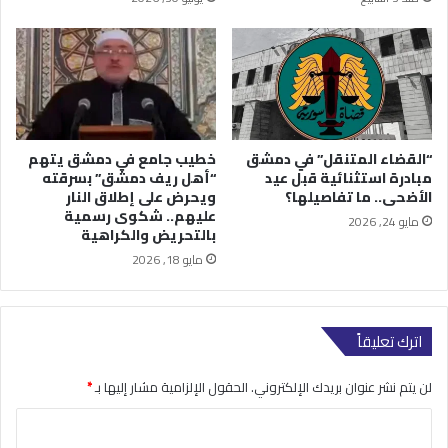
“القضاء المتنقل” في دمشق
خطيب جامع في دمشق يتهم
مبادرة استثنائية قبل عيد
“أهل ريف دمشق” بسرقته
الأضحى.. ما تفاصيلها؟
ويحرض على إطلاق النار
عليهم.. شكوى رسمية
مايو 24, 2026
بالتحريض والكراهية
مايو 18, 2026
اترك تعليقاً
لن يتم نشر عنوان بريدك الإلكتروني.
الحقول الإلزامية مشار إليها بـ
*
ا