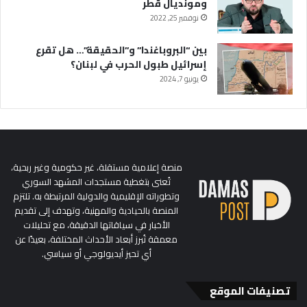
ومونديال قطر
نوفمبر 25, 2022
بين “البروباغندا” و”الحقيقة”… هل تقرع
إسرائيل طبول الحرب في لبنان؟
يونيو 7, 2024
منصة إعلامية مستقلة، غير حكومية وغير ربحية،
تُعنى بتغطية مستجدات المشهد السوري
وتطوراته الإقليمية والدولية المرتبطة به. تلتزم
المنصة بالحيادية والمهنية، وتهدف إلى تقديم
الأخبار في سياقاتها الدقيقة، مع تحليلات
معمقة تُبرز أبعاد الأحداث المختلفة، بعيدًا عن
أي تحيز أيديولوجي أو سياسي.
تصنيفات الموقع