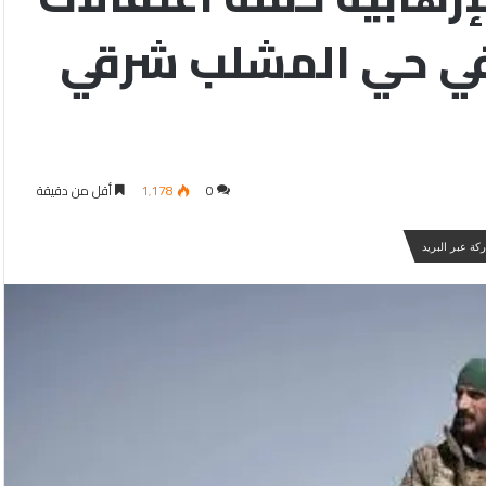
ي حي المشلب شرقي
0
1٬178
أقل من دقيقة
كة عبر البريد