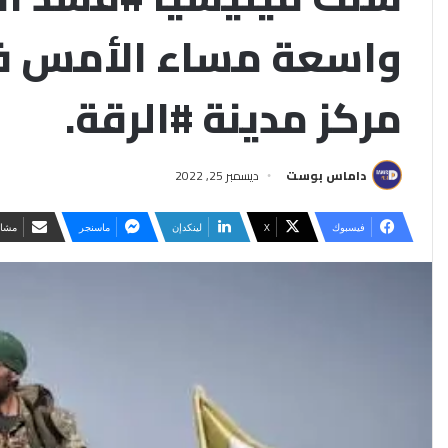
واسعة مساء الأمس ف
مركز مدينة #الرقة.
داماس بوست
ديسمبر 25, 2022
فيسبوك
‫X
لينكدإن
ماسنجر
مشار