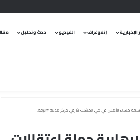
.. ومشروع قانون خاص إلى مجلس الشعب
 الإخبارية
إنفوغراف
الفيديو
حدث وتحليل
مقال
واسعة مساء الأمس في حي المشلب شرقي مركز مدينة #الرقة.
رهابية حملة اعتقالات