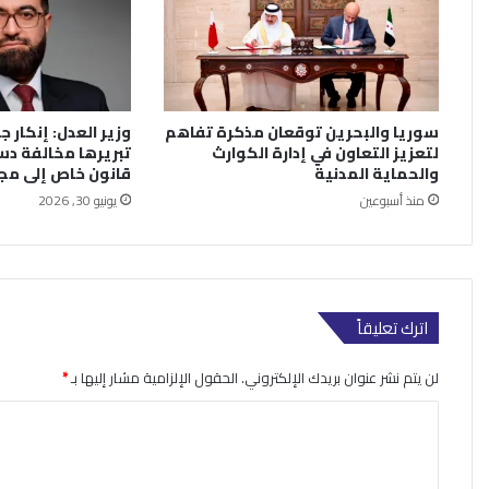
سوريا والبحرين توقعان مذكرة تفاهم
وزير العدل: إنكار جر
لتعزيز التعاون في إدارة الكوارث
تبريرها مخالفة دس
والحماية المدنية
قانون خاص إلى م
منذ أسبوعين
يونيو 30, 2026
اترك تعليقاً
لن يتم نشر عنوان بريدك الإلكتروني.
الحقول الإلزامية مشار إليها بـ
*
ا
ل
ت