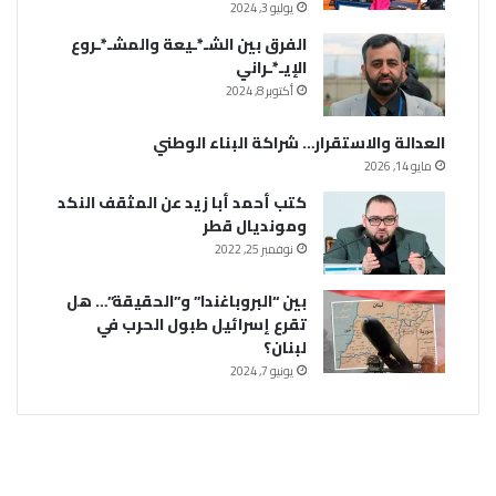
يوليو 3, 2024
الفرق بين الشـ*ـيعة والمشـ*ـروع
الإيـ*ـراني
أكتوبر 8, 2024
العدالة والاستقرار… شراكة البناء الوطني
مايو 14, 2026
كتب أحمد أبا زيد عن المثقف النكد
ومونديال قطر
نوفمبر 25, 2022
بين “البروباغندا” و”الحقيقة”… هل
تقرع إسرائيل طبول الحرب في
لبنان؟
يونيو 7, 2024