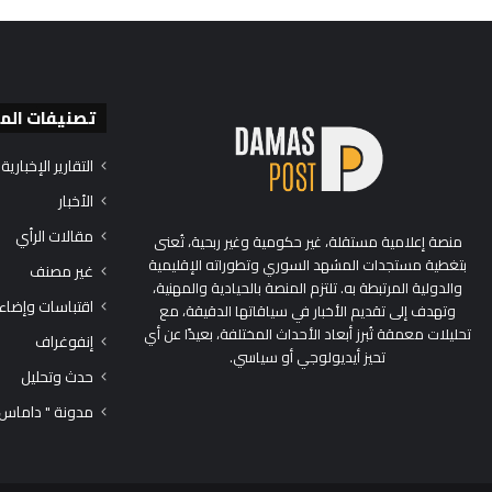
تصنيفات الم
التقارير الإخبارية
الأخبار
مقالات الرأي
منصة إعلامية مستقلة، غير حكومية وغير ربحية، تُعنى
بتغطية مستجدات المشهد السوري وتطوراته الإقليمية
غير مصنف
والدولية المرتبطة به. تلتزم المنصة بالحيادية والمهنية،
اقتباسات وإضاء
وتهدف إلى تقديم الأخبار في سياقاتها الدقيقة، مع
تحليلات معمقة تُبرز أبعاد الأحداث المختلفة، بعيدًا عن أي
إنفوغراف
تحيز أيديولوجي أو سياسي.
حدث وتحليل
مدونة " داماس