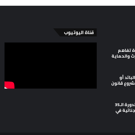
قناة اليوتيوب
ة تفاهم
رث والحماية
لبائد أو
شروع قانون
وزارة العدل تشارك في أعمال الدورة الـ35
جنائية في