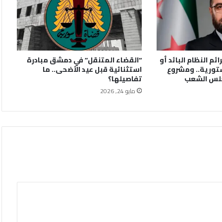
ائم النظام البائد أو
“القضاء المتنقل” في دمشق مبادرة
تورية.. ومشروع
استثنائية قبل عيد الأضحى.. ما
جلس الشعب
تفاصيلها؟
مايو 24, 2026