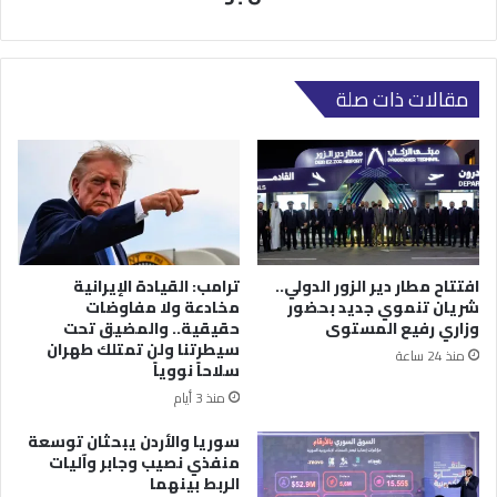
مقالات ذات صلة
افتتاح مطار دير الزور الدولي..
ترامب: القيادة الإيرانية
شريان تنموي جديد بحضور
مخادعة ولا مفاوضات
وزاري رفيع المستوى
حقيقية.. والمضيق تحت
سيطرتنا ولن تمتلك طهران
منذ 24 ساعة
سلاحاً نووياً
منذ 3 أيام
سوريا والأردن يبحثان توسعة
منفذي نصيب وجابر وآليات
الربط بينهما