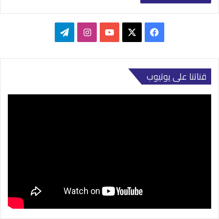
‫X
فيسبوك
‫YouTube
انستقرام
تيلقرام
قناتنا على يوتيوب