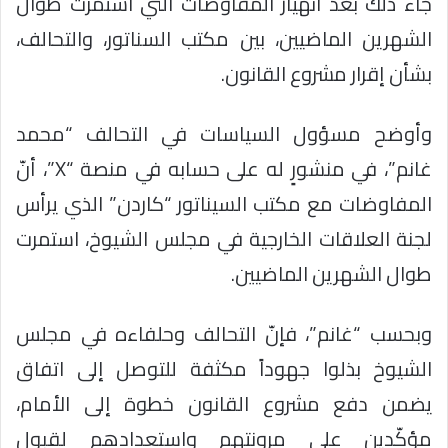
جاء ذلك بعد انهيار المفاوضات التي استمرت طوال
الشهرين الماضيين، بين مكتب السناتور، والتحالف،
بشأن إقرار مشروع القانون.
وأوضح مسؤول السياسات في التحالف “محمد
غانم”، في منشورٍ له على حسابه في منصة “X”، أنّ
المفاوضات مع مكتب السيناتور “كاردن” الذي يرأس
لجنة العلاقات الخارجية في مجلس الشيوخ، استمرت
طوال الشهرين الماضيين.
وبحسب “غانم”، فإنّ التحالف وحلفاءه في مجلس
الشيوخ بذلوا جهوداً مكثفة للتوصل إلى اتفاق
يضمن دفع مشروع القانون خطوة إلى الأمام،
مؤكّدين على مرونتهم واستعدادهم لقبول