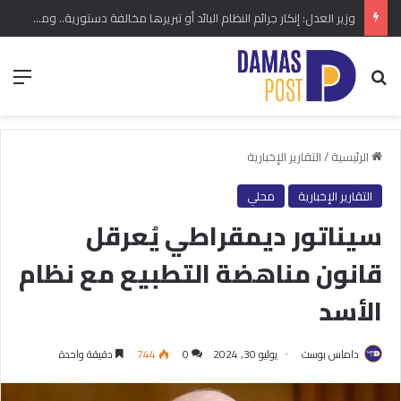
وزير العدل: إنكار جرائم النظام البائد أو تبريرها مخالفة دستورية.. ومشروع قانون خاص إلى مجلس الشعب
بحث عن
الق
الرئيسية
/
التقارير الإخبارية
التقارير الإخبارية
محلي
سيناتور ديمقراطي يُعرقل
قانون مناهضة التطبيع مع نظام
الأسد
داماس بوست
يوليو 30, 2024
0
744
دقيقة واحدة