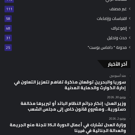
غير مصنف
111
اقتباسات وإضاءات
58
إنفوغراف
48
حدث وتحليل
31
مدونة " داماس بوست"
25
أخر الأخبار
منذ أسبوعين
سوريا والبحرين توقعان مذكرة تفاهم لتعزيز التعاون في
إدارة الكوارث والحماية المدنية
يونيو 30, 2026
وزير العدل: إنكار جرائم النظام البائد أو تبريرها مخالفة
دستورية.. ومشروع قانون خاص إلى مجلس الشعب
يونيو 2, 2026
وزارة العدل تشارك في أعمال الدورة الـ35 للجنة منع الجريمة
والعدالة الجنائية في فيينا