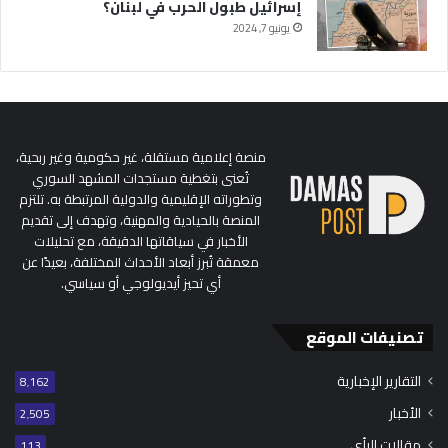
إسرائيل طبول الحرب في لبنان؟
يونيو 7, 2024
منصة إعلامية مستقلة، غير حكومية وغير ربحية،
تُعنى بتغطية مستجدات المشهد السوري
وتطوراته الإقليمية والدولية المرتبطة به. تلتزم
المنصة بالحيادية والمهنية، وتهدف إلى تقديم
الأخبار في سياقاتها الدقيقة، مع تحليلات
معمقة تُبرز أبعاد الأحداث المختلفة، بعيدًا عن
أي تحيز أيديولوجي أو سياسي.
تصنيفات الموقع
التقارير الإخبارية
8٬162
الأخبار
2٬505
مقالات الرأي
113