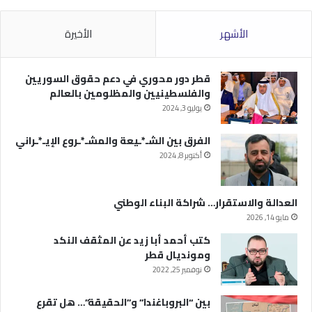
الأشهر
الأخيرة
قطر دور محوري في دعم حقوق السوريين
والفلسطينيين والمظلومين بالعالم
يوليو 3, 2024
الفرق بين الشـ*ـيعة والمشـ*ـروع الإيـ*ـراني
أكتوبر 8, 2024
العدالة والاستقرار… شراكة البناء الوطني
مايو 14, 2026
كتب أحمد أبا زيد عن المثقف النكد
ومونديال قطر
نوفمبر 25, 2022
بين “البروباغندا” و”الحقيقة”… هل تقرع