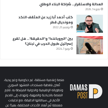
العدالة والاستقرار… شراكة البناء الوطني
مايو 14, 2026
كتب أحمد أبا زيد عن المثقف النكد
ومونديال قطر
نوفمبر 25, 2022
بين “البروباغندا” و”الحقيقة”… هل تقرع
إسرائيل طبول الحرب في لبنان؟
يونيو 7, 2024
منصة إعلامية مستقلة، غير حكومية وغير ربحية،
تُعنى بتغطية مستجدات المشهد السوري
وتطوراته الإقليمية والدولية المرتبطة به. تلتزم
المنصة بالحيادية والمهنية، وتهدف إلى تقديم
الأخبار في سياقاتها الدقيقة، مع تحليلات
معمقة تُبرز أبعاد الأحداث المختلفة، بعيدًا عن