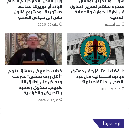
سوريا والبحرين توقعان
وزير العدل: إنكار جرائم النظام
مذكرة تفاهم لتعزيز التعاون
البائد أو تبريرها مخالفة
في إدارة الكوارث والحماية
دستورية.. ومشروع قانون
المدنية
خاص إلى مجلس الشعب
منذ أسبوعين
يونيو 30, 2026
“القضاء المتنقل” في دمشق
خطيب جامع في دمشق يتهم
مبادرة استثنائية قبل عيد
“أهل ريف دمشق” بسرقته
الأضحى.. ما تفاصيلها؟
ويحرض على إطلاق النار
عليهم.. شكوى رسمية
مايو 24, 2026
بالتحريض والكراهية
مايو 18, 2026
اترك تعليقاً