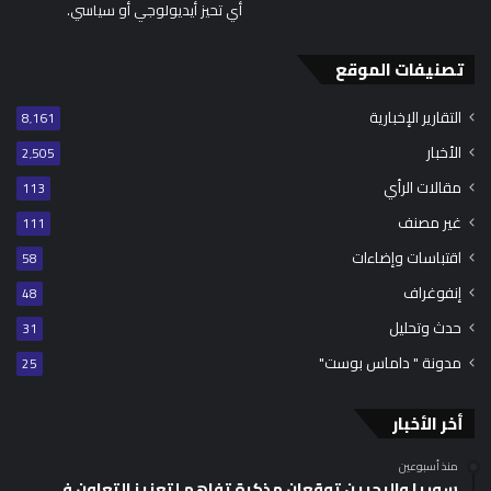
أي تحيز أيديولوجي أو سياسي.
تصنيفات الموقع
التقارير الإخبارية
8٬161
الأخبار
2٬505
مقالات الرأي
113
غير مصنف
111
اقتباسات وإضاءات
58
إنفوغراف
48
حدث وتحليل
31
مدونة " داماس بوست"
25
أخر الأخبار
منذ أسبوعين
سوريا والبحرين توقعان مذكرة تفاهم لتعزيز التعاون في