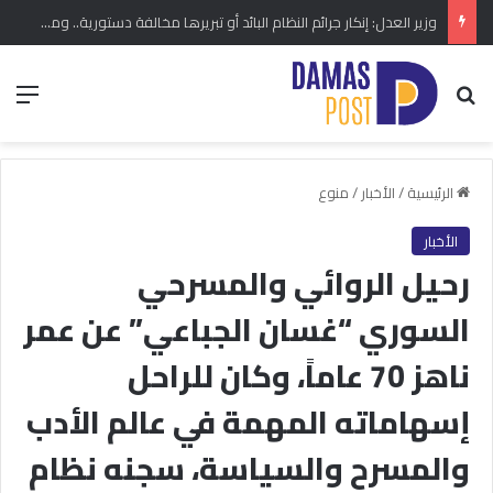
وزير العدل: إنكار جرائم النظام البائد أو تبريرها مخالفة دستورية.. ومشروع قانون خاص إلى مجلس الشعب
بحث عن
الق
الرئيسية
/
الأخبار
/
منوع
الأخبار
رحيل الروائي والمسرحي
السوري “غسان الجباعي” عن عمر
ناهز 70 عاماً، وكان للراحل
إسهاماته المهمة في عالم الأدب
والمسرح والسياسة، سجنه نظام