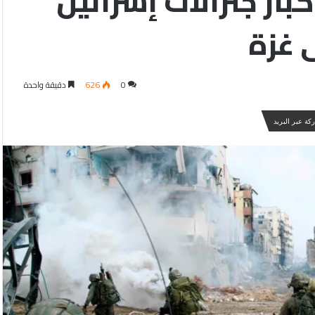
ار جنرالات إسرائيل
 غزة
0
626
دقيقة واحدة
كة عبر البريد