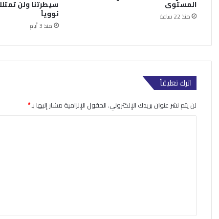
المستوى
سيطرتنا ولن تمتلك
نووياً
منذ 22 ساعة
منذ 3 أيام
اترك تعليقاً
لن يتم نشر عنوان بريدك الإلكتروني.
الحقول الإلزامية مشار إليها بـ
*
ا
ل
ت
ع
ل
ي
ق