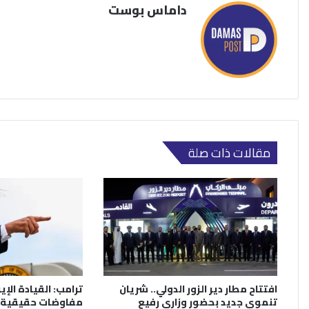
داماس بوست
مقالات ذات صلة
افتتاح مطار دير الزور الدولي.. شريان
ترامب: القيادة الإي
تنموي جديد بحضور وزاري رفيع
مفاوضات حقيقية.