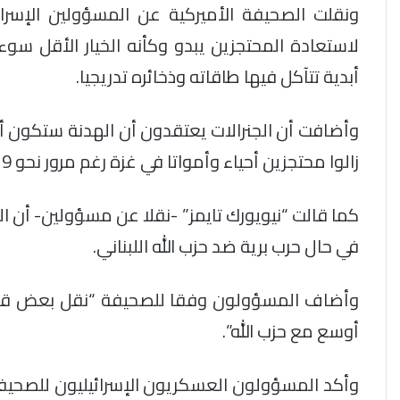
ونقلت الصحيفة الأميركية عن المسؤولين الإسرا
لاستعادة المحتجزين يبدو وكأنه الخيار الأقل سو
أبدية تتآكل فيها طاقاته وذخائره تدريجيا.
زالوا محتجزين أحياء وأمواتا في غزة رغم مرور نحو 9 أشهر على حرب متواصلة على القطاع المحاصر.
كما قالت “نيويورك تايمز” -نقلا عن مسؤولين- أن ا
في حال حرب برية ضد حزب الله اللبناني.
وأضاف المسؤولون وفقا للصحيفة “نقل بعض قوات
أوسع مع حزب الله”.
وأكد المسؤولون العسكريون الإسرائيليون للصحيفة 