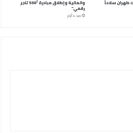
 طهران سلاحاً
والمالية وإطلاق مبادرة “500 تاجر
رقمي”
منذ 4 أيام