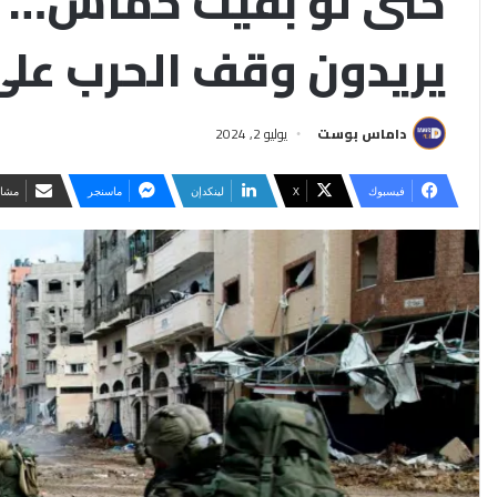
حتى لو بقيت حماس… كب
يريدون وقف الحرب على
داماس بوست
يوليو 2, 2024
فيسبوك
‫X
لينكدإن
ماسنجر
مشار