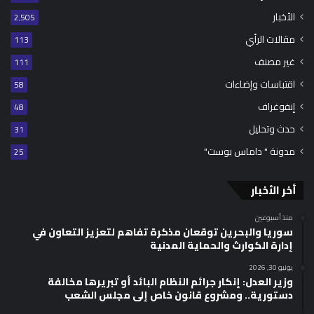
الأخبار
2٬505
مقالات الرأي
113
غير مصنف
111
اقتباسات وإضاءات
58
إنفوغراف
48
حدث وتحليل
31
مدونة " داماس بوست"
25
أخر الأخبار
منذ أسبوعين
سوريا والبحرين توقعان مذكرة تفاهم لتعزيز التعاون في
إدارة الكوارث والحماية المدنية
يونيو 30, 2026
وزير العدل: إنكار جرائم النظام البائد أو تبريرها مخالفة
دستورية.. ومشروع قانون خاص إلى مجلس الشعب