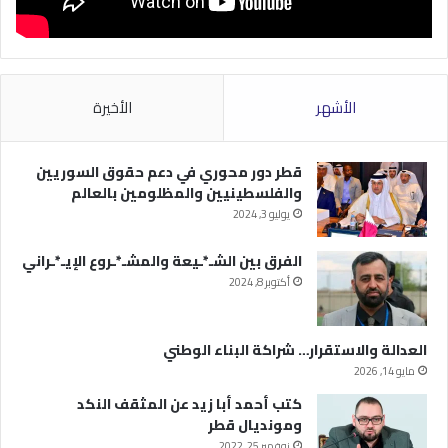
الأشهر
الأخيرة
قطر دور محوري في دعم حقوق السوريين
والفلسطينيين والمظلومين بالعالم
يوليو 3, 2024
الفرق بين الشـ*ـيعة والمشـ*ـروع الإيـ*ـراني
أكتوبر 8, 2024
العدالة والاستقرار… شراكة البناء الوطني
مايو 14, 2026
كتب أحمد أبا زيد عن المثقف النكد
ومونديال قطر
نوفمبر 25, 2022