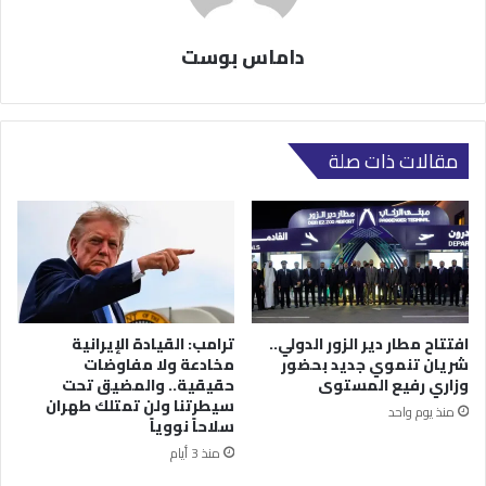
داماس بوست
مقالات ذات صلة
افتتاح مطار دير الزور الدولي..
ترامب: القيادة الإيرانية
شريان تنموي جديد بحضور
مخادعة ولا مفاوضات
وزاري رفيع المستوى
حقيقية.. والمضيق تحت
سيطرتنا ولن تمتلك طهران
منذ يوم واحد
سلاحاً نووياً
منذ 3 أيام