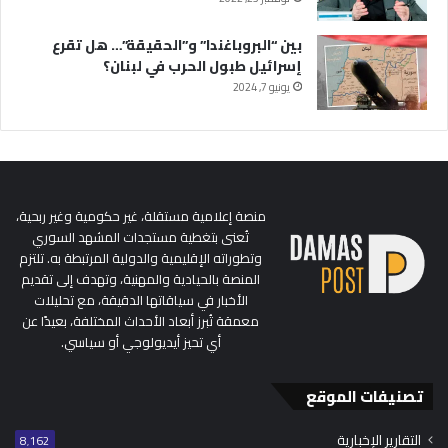
بين “البروباغندا” و”الحقيقة”… هل تقرع
إسرائيل طبول الحرب في لبنان؟
يونيو 7, 2024
منصة إعلامية مستقلة، غير حكومية وغير ربحية،
تُعنى بتغطية مستجدات المشهد السوري
وتطوراته الإقليمية والدولية المرتبطة به. تلتزم
المنصة بالحيادية والمهنية، وتهدف إلى تقديم
الأخبار في سياقاتها الدقيقة، مع تحليلات
معمقة تُبرز أبعاد الأحداث المختلفة، بعيدًا عن
أي تحيز أيديولوجي أو سياسي.
تصنيفات الموقع
التقارير الإخبارية
8٬162