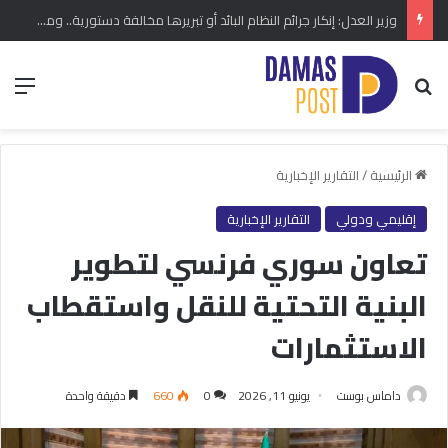
وزير العدل: إنكار جرائم النظام البائد أو تبريرها مخالفة دستورية.. ومشروع قانون خاص إلى مجلس الشعب
بحث عن
الق
الرئيسية
/
التقارير الإخبارية
إقليمي ودولي
التقارير الإخبارية
تعاون سوري فرنسي لتطوير
البنية التحتية للنقل واستقطاب
الاستثمارات
داماس بوست
يونيو 11, 2026
0
660
دقيقة واحدة