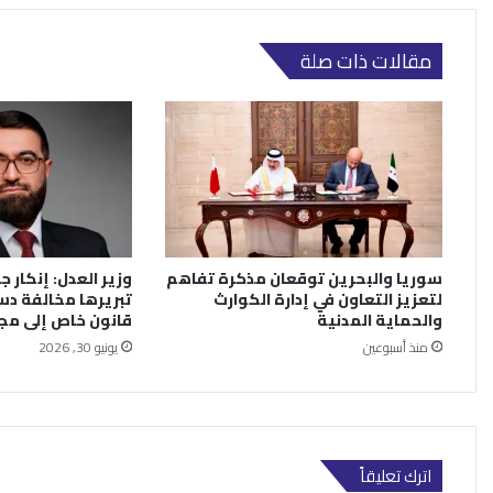
مقالات ذات صلة
سوريا والبحرين توقعان مذكرة تفاهم
وزير العدل: إنكار جر
لتعزيز التعاون في إدارة الكوارث
تبريرها مخالفة دس
والحماية المدنية
قانون خاص إلى م
منذ أسبوعين
يونيو 30, 2026
اترك تعليقاً