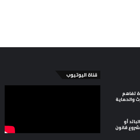
قناة اليوتيوب
ة تفاهم
رث والحماية
لبائد أو
شروع قانون