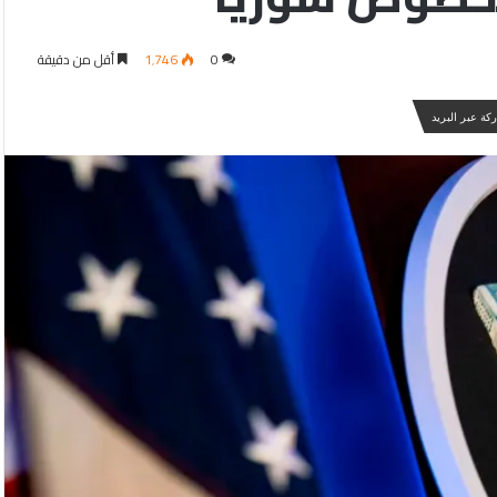
0
1٬746
أقل من دقيقة
كة عبر البريد