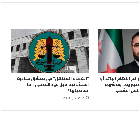
ائم النظام البائد أو
“القضاء المتنقل” في دمشق مبادرة
تورية.. ومشروع
استثنائية قبل عيد الأضحى.. ما
جلس الشعب
تفاصيلها؟
مايو 24, 2026