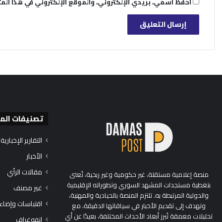
احفظ اسمي، بريدي الإلكتروني، والموقع الإلكتروني في هذا الم
تصنيفات الم
التقارير الإخبارية
الأخبار
مقالات الرأي
منصة إعلامية مستقلة، غير حكومية وغير ربحية، تُعنى
بتغطية مستجدات المشهد السوري وتطوراته الإقليمية
غير مصنف
والدولية المرتبطة به. تلتزم المنصة بالحيادية والمهنية،
اقتباسات وإضاء
وتهدف إلى تقديم الأخبار في سياقاتها الدقيقة، مع
تحليلات معمقة تُبرز أبعاد الأحداث المختلفة، بعيدًا عن أي
إنفوغراف