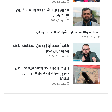
يوليو 3, 2024
الفرق بين الشـ*ـيعة والمشـ*ـروع
الإيـ*ـراني
أكتوبر 8, 2024
العدالة والاستقرار… شراكة البناء الوطني
مايو 14, 2026
كتب أحمد أبا زيد عن المثقف النكد
ومونديال قطر
نوفمبر 25, 2022
بين “البروباغندا” و”الحقيقة”… هل
تقرع إسرائيل طبول الحرب في
لبنان؟
يونيو 7, 2024