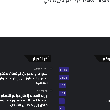
تصفح لاستخدامها المرة المقبلة في تعليقي.
وقع
أخر الأخبار
منذ أسبوعين
8٬162
سوريا والبحرين توقعان مذكر
2٬505
لتعزيز التعاون في إدارة الكوا
المدنية
113
يونيو 30, 2026
111
وزير العدل: إنكار جرائم النظام ا
تبريرها مخالفة دستورية.. وم
ات
58
خاص إلى مجلس الشعب
48