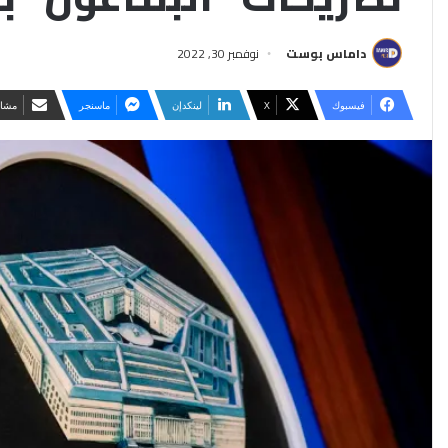
داماس بوست
نوفمبر 30, 2022
فيسبوك
‫X
لينكدإن
ماسنجر
مشار