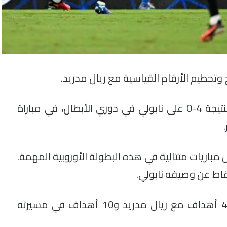
خ وتحطيم الأرقام القياسية مع ريال مدريد.
حيث شارك بتسجيل هدفٍ، ضمن فيه فوز فريقه بنتيجة 4-0 على نابولي في دوري الأبطال، في مباراة
باريات متتالية في هذه البطولة الأوروبية المهمة.
ورفع رصيده من الأهداف في دوري الأبطال إلى 4 أهداف مع ريال مدريد و10 أهداف في مسيرته