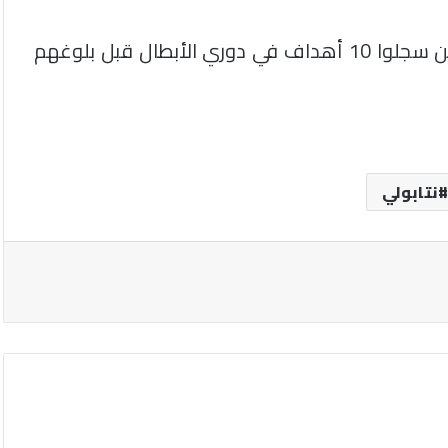
ليضمن انضمامه إلى قائمة قليلة من اللاعبين الذين سجلوا 10 أهداف في دوري الأبطال قبل بلوغهم
نتابولي