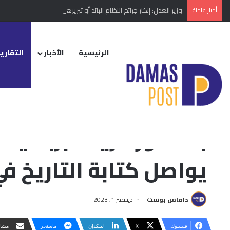
أخبار عاجلة
وزير العدل: إنكار جرائم النظام البائد أو تبريرها مخالفة دستورية
الرئيسية
الأخبار
التقارير
الرئيسية
/
التقارير الإخبارية
/
بعد فوز فريقه برباعية على نابولي.. بيلينجهام ي
التقارير الإخبارية
منوع
بعد فوز فريقه برباعية ع
يواصل كتابة التاريخ ف
داماس بوست
ديسمبر 1, 2023
فيسبوك
‫X
لينكدإن
ماسنجر
مشار