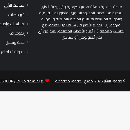
مقالات الرأي
منصة إعلامية مستقلة، غير حكومية وغير ربحية، تُعنى
بتغطية مستجدات المشهد السوري وتطوراته الإقليمية
غير مصنف
والدولية المرتبطة به. تلتزم المنصة بالحيادية والمهنية،
اقتباسات وإضاء
وتهدف إلى تقديم الأخبار في سياقاتها الدقيقة، مع
تحليلات معمقة تُبرز أبعاد الأحداث المختلفة، بعيدًا عن أي
إنفوغراف
تحيز أيديولوجي أو سياسي.
حدث وتحليل
مدونة " داماس
© حقوق النشر 2026، جميع الحقوق محفوظة |
تم تصميمه من قِبل TEK GROUP