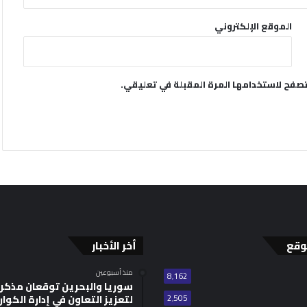
الموقع الإلكتروني
تصفح لاستخدامها المرة المقبلة في تعليقي.
وقع
أخر الأخبار
منذ أسبوعين
8٬162
سوريا والبحرين توقعان مذكر
2٬505
لتعزيز التعاون في إدارة الكوا