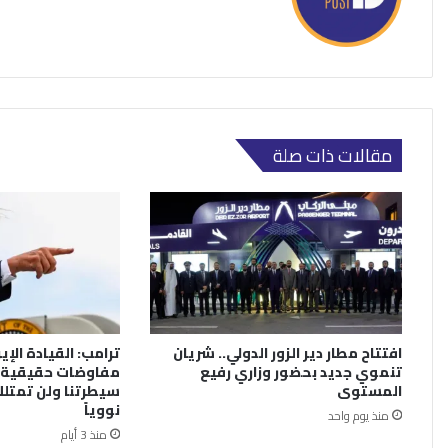
مقالات ذات صلة
افتتاح مطار دير الزور الدولي.. شريان
ترامب: القيادة الإي
تنموي جديد بحضور وزاري رفيع
مفاوضات حقيقية.
المستوى
سيطرتنا ولن تمتلك
نووياً
منذ يوم واحد
منذ 3 أيام