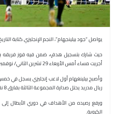
يواصل “جود بيلينجهام”، النجم الإنجليزي كتابة التاري
أجريت مساء أمس الأربعاء 29 تشرين الثاني/ نوفمبر.
وأصبح بيلينغهام أول لاعب إنجليزي يسجل في خمس م
ريال مدريد يحتل صدارة المجموعة الثالثة بفارق 8 نقاط عن وصيفه نابولي.
الكروية.