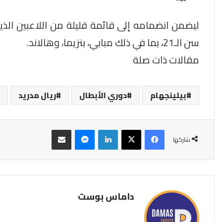
سن الـ21، بما في ذلك مبابي، بنزيما، وهالاند.
مقالات ذات صلة
بيلينجهام
دوري الأبطال
ريال مدريد
فيسبوك
‫X
لينكدإن
ماسنجر
مشاركة عبر البريد
شاركها
داماس بوست