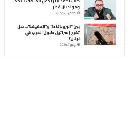
كتب أحمد أبا زيد عن المثقف النكد
ومونديال قطر
نوفمبر 25, 2022
بين “البروباغندا” و”الحقيقة”… هل
تقرع إسرائيل طبول الحرب في
لبنان؟
يونيو 7, 2024