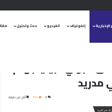
.. ومشروع قانون خاص إلى مجلس الشعب
 الإخبارية
إنفوغراف
الفيديو
حدث وتحليل
مقال
واصل كتابة التاريخ في مدريد
لى نابولي.. بيلينجهام
ي مدريد
0
751
أقل من دقيقة
كة عبر البريد