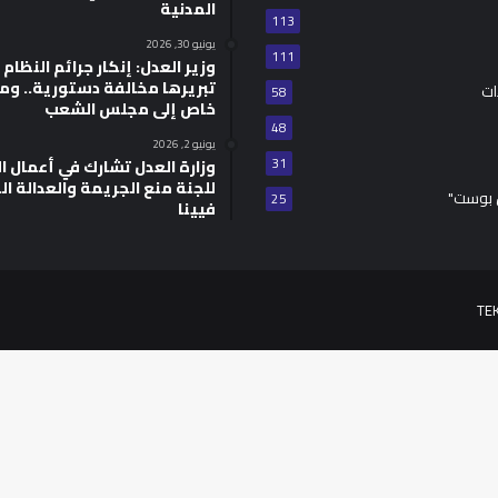
المدنية
113
يونيو 30, 2026
111
وزير العدل: إنكار جرائم النظام ا
تبريرها مخالفة دستورية.. وم
ات
58
خاص إلى مجلس الشعب
48
يونيو 2, 2026
31
للجنة منع الجريمة والعدالة ال
 بوست"
25
فيينا