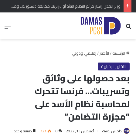
وزير العدل: إنكار جرائم النظام البائد أو تبريرها مخالفة دستورية.. ومشروع قانون خاص إلى مجلس الشعب
بحث عن
الق
الرئيسية
/
الأخبار
/
إقليمي ودولي
التقارير الإخبارية
بعد حصولها على وثائق
وتسريبات… فرنسا تتحرك
لمحاسبة نظام الأسد على
“مجزرة التضامن”
داماس بوست
أغسطس 13, 2022
0
721
دقيقة واحدة