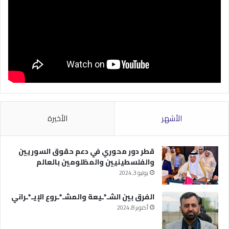
الأشهر
الأخيرة
قطر دور محوري في دعم حقوق السوريين
والفلسطينيين والمظلومين بالعالم
يوليو 3, 2024
الفرق بين الشـ*ـيعة والمشـ*ـروع الإيـ*ـراني
أكتوبر 8, 2024