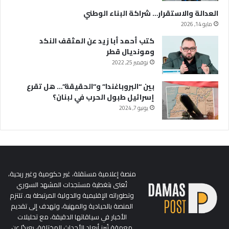
العدالة والاستقرار… شراكة البناء الوطني
مايو 14, 2026
كتب أحمد أبا زيد عن المثقف النكد
ومونديال قطر
نوفمبر 25, 2022
بين “البروباغندا” و”الحقيقة”… هل تقرع
إسرائيل طبول الحرب في لبنان؟
يونيو 7, 2024
منصة إعلامية مستقلة، غير حكومية وغير ربحية،
تُعنى بتغطية مستجدات المشهد السوري
وتطوراته الإقليمية والدولية المرتبطة به. تلتزم
المنصة بالحيادية والمهنية، وتهدف إلى تقديم
الأخبار في سياقاتها الدقيقة، مع تحليلات
معمقة تُبرز أبعاد الأحداث المختلفة، بعيدًا عن