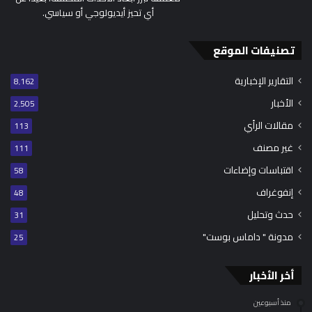
أي تحيز أيديولوجي أو سياسي.
تصنيفات الموقع
التقارير الإخبارية
8٬162
الأخبار
2٬505
مقالات الرأي
113
غير مصنف
111
اقتباسات وإضاءات
58
إنفوغراف
48
حدث وتحليل
31
مدونة " داماس بوست"
25
أخر الأخبار
منذ أسبوعين