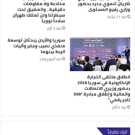
شريان تنموي جديد بحضور
مخادعة ولا مفاوضات
وزاري رفيع المستوى
حقيقية.. والمضيق تحت
سيطرتنا ولن تمتلك طهران
منذ 21 ساعة
سلاحاً نووياً
منذ 3 أيام
سوريا والأردن يبحثان توسعة
منفذي نصيب وجابر وآليات
الربط بينهما
منذ أسبوع واحد
انطلاق ملتقى التجارة
الإلكترونية في سوريا 2026
بحضور وزيري الاتصالات
والمالية وإطلاق مبادرة “500
تاجر رقمي”
منذ 4 أيام
اترك تعليقاً