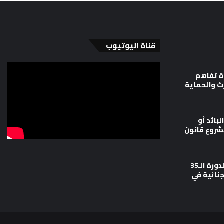
قناة اليوتيوب
ة تفاهم
رث والحماية
لبائد أو
شروع قانون
وزارة العدل تشارك في أعمال الدورة الـ35
جنائية في