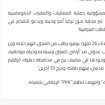
بمسؤولية حماية الممثليات والمقرات الدبلوماسية
 غير محقة بحق تركيا أمرا وخيما ويدعو للتفكير، في
ات العراقية”.
يذكر أن مجلس الأمن الدولي عقد اجتماعا طارئاً، الثلاثاء 26 تموز/ يوليو، بطلب من العراق، اتهم خلاله وزير
اب عدوان ضد أراضي العراق وسيادته وحياة مواطنيه،
 وجودها في مصيف برخ في محافظة دهوك (بإقليم
بينهم طفلة، وجرح 33 آخرين”.
PKK” الإرهابي بتنفيذه.