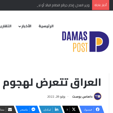
أخبار عاجلة
وزير العدل: إنكار جرائم النظام البائد أو تبريرها مخالفة دستورية
الرئيسية
الأخبار
التقارير
الرئيسية
/
الأخبار
/
إقليمي ودولي
/
بعد أحداث دهوك… القنصلية التركية 
التقارير الإخبارية
بعد أحداث دهوك… القن
العراق تتعرض لهجوم 
داماس بوست
يوليو 28, 2022
فيسبوك
‫X
لينكدإن
ماسنجر
مشار