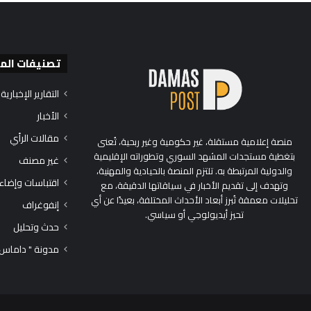
تصنيفات الم
التقارير الإخبارية
الأخبار
مقالات الرأي
منصة إعلامية مستقلة، غير حكومية وغير ربحية، تُعنى
بتغطية مستجدات المشهد السوري وتطوراته الإقليمية
غير مصنف
والدولية المرتبطة به. تلتزم المنصة بالحيادية والمهنية،
اقتباسات وإضاء
وتهدف إلى تقديم الأخبار في سياقاتها الدقيقة، مع
تحليلات معمقة تُبرز أبعاد الأحداث المختلفة، بعيدًا عن أي
إنفوغراف
تحيز أيديولوجي أو سياسي.
حدث وتحليل
مدونة " داماس