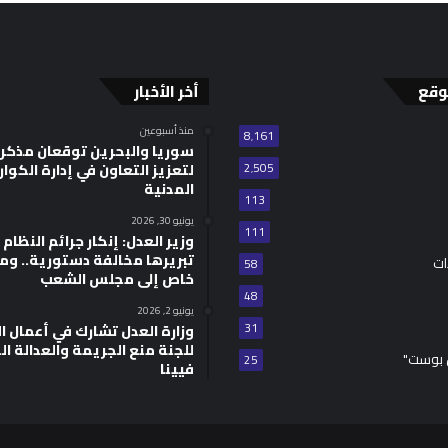
وقع
أخر الأخبار
منذ أسبوعين
8٬161
سوريا والبحرين توقعان مذكر
2٬505
لتعزيز التعاون في إدارة الكوا
المدنية
113
يونيو 30, 2026
111
وزير العدل: إنكار جرائم النظام ا
تبريرها مخالفة دستورية.. وم
ات
58
خاص إلى مجلس الشعب
48
يونيو 2, 2026
31
للجنة منع الجريمة والعدالة ال
 بوست"
25
فيينا