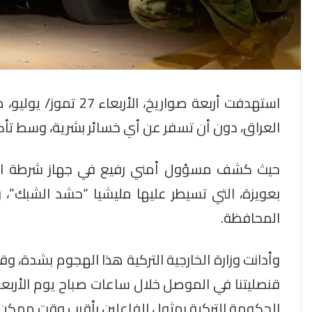
استهدفت أربعة صواريخ
العراق، دون أن تسفر عن أي خسائر بشرية، وسط تأك
حيث كشف مسؤول أمني رفيع في جهاز شرطة ال
بعويزة، التي تسيطر عليها مليشيا “حشد الشبك”، 
المحافظة.
وأدانت وزارة الخارجية التركية هذا الهجوم بشدة، 
قنصليتنا في الموصل خلال ساعات صباح يوم الأربع
الحكومة التركية بمثول الفاعلين بأقرب وقت ممكن أ