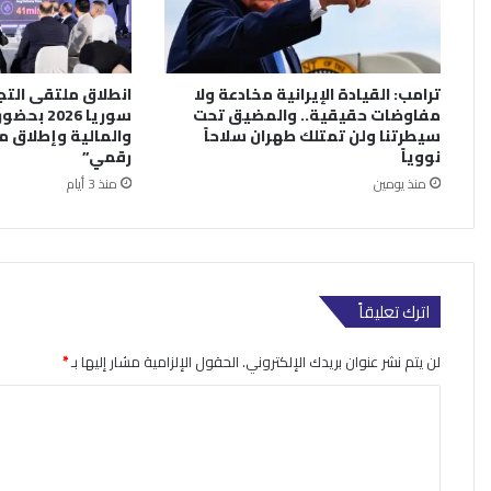
ترامب: القيادة الإيرانية مخادعة ولا
انطلاق ملتقى التجا
مفاوضات حقيقية.. والمضيق تحت
سوريا 026
سيطرتنا ولن تمتلك طهران سلاحاً
نووياً
رقمي”
منذ يومين
منذ 3 أيام
اترك تعليقاً
لن يتم نشر عنوان بريدك الإلكتروني.
الحقول الإلزامية مشار إليها بـ
*
ا
ل
ت