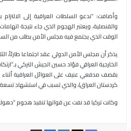
وأضافت: “ندعو السلطات العراقية إلى الالتزام 
والقنصلية، ويعتبر الهجوم الذي جاء نتيجة اتهامات
الوقت الذي يجتمع فيه مجلس الأمن بطلب من السلط
الخارجية العراقي فؤاد حسين الجيش التركي بـ”ارتك
بقصف مدفعي عنيف على العوائل العراقية أثناء
كردستان العراق)، والذي تسبب في استشهاد تسعة مدنيين، 
وكانت تركيا قد نفت عن قواتها تنفيذ هجوم “دهوك” واتهمت تنظيم “
فيسبوك
‫X
لينكدإن
ماسنجر
مشاركة عبر البريد