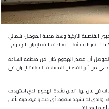
، الأربعاء 27 تموز/ يوليو، مبنى القنصلية التركية وسط مدينة الموصل، شمالي
يدات بتورط مليشيات مسلحة حليفة لإيران بالهجوم.
موصل أن مصدر الهجوم كان من منطقة السادة
وهي من أبرز الفصائل المسلحة الموالية لإيران في
وقالت في بيان لها: “ندين بشدة الهجوم الذي استهدف
اء، والذي لم يشهد سقوط أي ضحايا فيه، حيث تأمل
مام العدالة”.