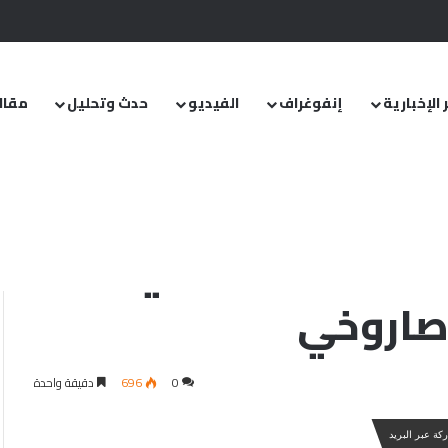
.. ومشروع قانون خاص إلى مجلس الشعب
 الإخبارية
إنفوغراف
الفيديو
حدث وتحليل
مقال
في العراق تتعرض لهجوم صاروخي
صلية التركية في
صاروخي
0
696
دقيقة واحدة
كة عبر البريد