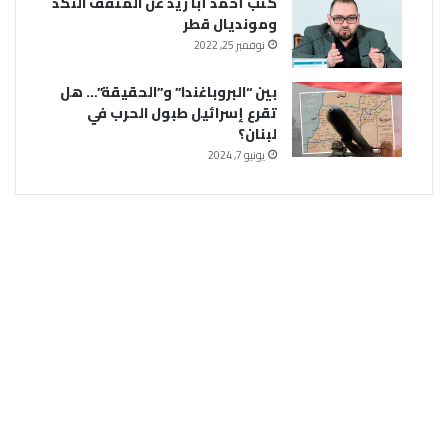
كتب أحمد أبا زيد عن المثقف النكد
ومونديال قطر
نوفمبر 25, 2022
بين “البروباغندا” و”الحقيقة”… هل
تقرع إسرائيل طبول الحرب في
لبنان؟
يونيو 7, 2024