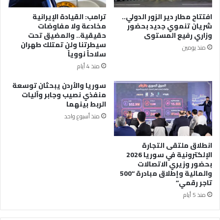
افتتاح مطار دير الزور الدولي..
ترامب: القيادة الإيرانية
شريان تنموي جديد بحضور
مخادعة ولا مفاوضات
وزاري رفيع المستوى
حقيقية.. والمضيق تحت
سيطرتنا ولن تمتلك طهران
منذ يومين
سلاحاً نووياً
منذ 4 أيام
سوريا والأردن يبحثان توسعة
منفذي نصيب وجابر وآليات
الربط بينهما
منذ أسبوع واحد
انطلاق ملتقى التجارة
الإلكترونية في سوريا 2026
بحضور وزيري الاتصالات
والمالية وإطلاق مبادرة “500
تاجر رقمي”
منذ 5 أيام