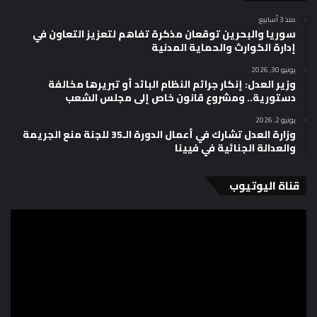
منذ 3 أسابيع
سوريا والبحرين توقعان مذكرة تفاهم لتعزيز التعاون في
إدارة الكوارث والحماية المدنية
يونيو 30, 2026
وزير العدل: إنكار جرائم النظام البائد أو تبريرها مخالفة
دستورية.. ومشروع قانون خاص إلى مجلس الشعب
يونيو 2, 2026
وزارة العدل تشارك في أعمال الدورة الـ35 للجنة منع الجريمة
والعدالة الجنائية في فيينا
قناة اليوتيوب