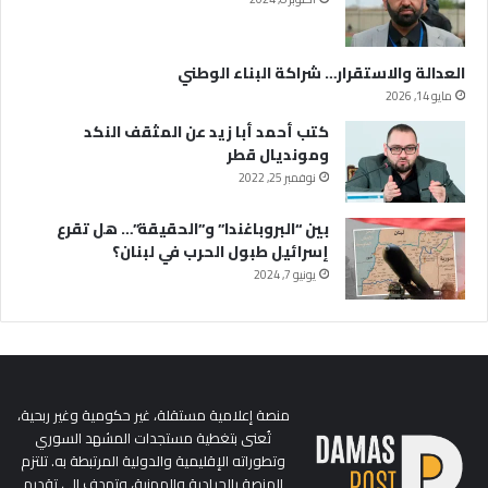
العدالة والاستقرار… شراكة البناء الوطني
مايو 14, 2026
كتب أحمد أبا زيد عن المثقف النكد
ومونديال قطر
نوفمبر 25, 2022
بين “البروباغندا” و”الحقيقة”… هل تقرع
إسرائيل طبول الحرب في لبنان؟
يونيو 7, 2024
منصة إعلامية مستقلة، غير حكومية وغير ربحية،
تُعنى بتغطية مستجدات المشهد السوري
وتطوراته الإقليمية والدولية المرتبطة به. تلتزم
المنصة بالحيادية والمهنية، وتهدف إلى تقديم