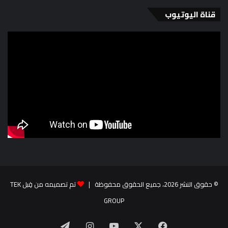
قناة اليوتيوب
© حقوق النشر 2026، جميع الحقوق محفوظة |
تم تصميمه من قِبل TEK
GROUP
‫X
فيسبوك
‫YouTube
انستقرام
تيلقرام