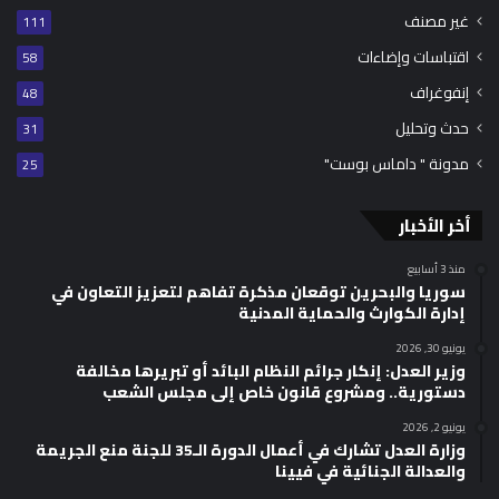
غير مصنف
111
اقتباسات وإضاءات
58
إنفوغراف
48
حدث وتحليل
31
مدونة " داماس بوست"
25
أخر الأخبار
منذ 3 أسابيع
سوريا والبحرين توقعان مذكرة تفاهم لتعزيز التعاون في
إدارة الكوارث والحماية المدنية
يونيو 30, 2026
وزير العدل: إنكار جرائم النظام البائد أو تبريرها مخالفة
دستورية.. ومشروع قانون خاص إلى مجلس الشعب
يونيو 2, 2026
وزارة العدل تشارك في أعمال الدورة الـ35 للجنة منع الجريمة
والعدالة الجنائية في فيينا