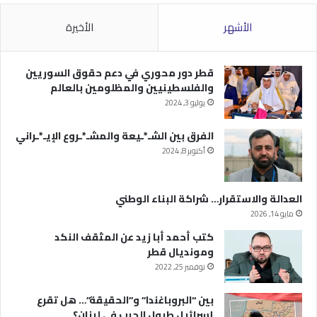
الأشهر
الأخيرة
قطر دور محوري في دعم حقوق السوريين
والفلسطينيين والمظلومين بالعالم
يوليو 3, 2024
الفرق بين الشـ*ـيعة والمشـ*ـروع الإيـ*ـراني
أكتوبر 8, 2024
العدالة والاستقرار… شراكة البناء الوطني
مايو 14, 2026
كتب أحمد أبا زيد عن المثقف النكد
ومونديال قطر
نوفمبر 25, 2022
بين “البروباغندا” و”الحقيقة”… هل تقرع
إسرائيل طبول الحرب في لبنان؟