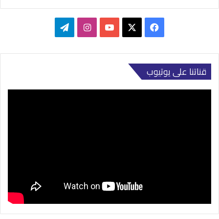
‫X
فيسبوك
‫YouTube
انستقرام
تيلقرام
قناتنا على يوتيوب