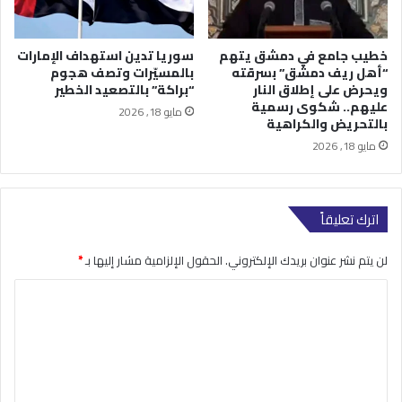
خطيب جامع في دمشق يتهم
سوريا تدين استهداف الإمارات
“أهل ريف دمشق” بسرقته
بالمسيّرات وتصف هجوم
ويحرض على إطلاق النار
“براكة” بالتصعيد الخطير
عليهم.. شكوى رسمية
مايو 18, 2026
بالتحريض والكراهية
مايو 18, 2026
اترك تعليقاً
لن يتم نشر عنوان بريدك الإلكتروني.
الحقول الإلزامية مشار إليها بـ
*
ا
ل
ت
ع
ل