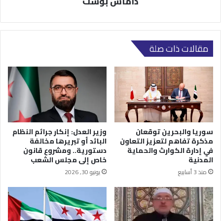
داماس بوست
مقالات ذات صلة
سوريا والبحرين توقعان
وزير العدل: إنكار جرائم النظام
مذكرة تفاهم لتعزيز التعاون
البائد أو تبريرها مخالفة
في إدارة الكوارث والحماية
دستورية.. ومشروع قانون
المدنية
خاص إلى مجلس الشعب
منذ 3 أسابيع
يونيو 30, 2026