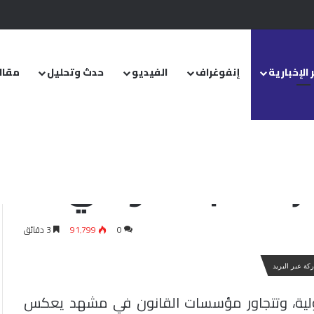
.. ومشروع قانون خاص إلى مجلس الشعب
 الإخبارية
إنفوغراف
الفيديو
حدث وتحليل
مقال
راكة البناء الوطني
0
91٬799
3 دقائق
كة عبر البريد
دولية، وتتجاور مؤسسات القانون في مشهد يعكس