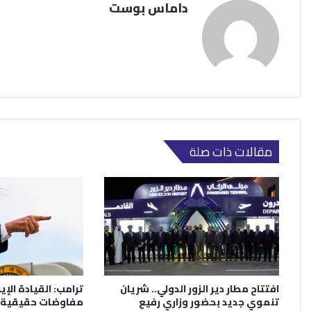
داماس بوست
مقالات ذات صلة
افتتاح مطار دير الزور الدولي.. شريان
ترامب: القيادة الإي
تنموي جديد بحضور وزاري رفيع
مفاوضات حقيقية.