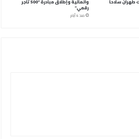
 طهران سلاحاً
والمالية وإطلاق مبادرة “500 تاجر
رقمي”
منذ 4 أيام