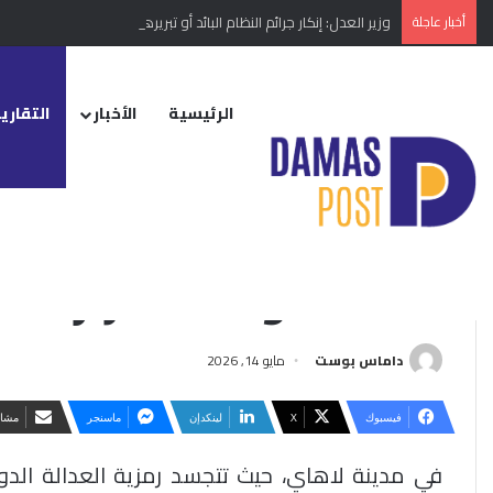
أخبار عاجلة
وزير العدل: إنكار جرائم النظام البائد أو تبريرها مخالفة دستورية
الرئيسية
الأخبار
التقارير
الرئيسية
/
التقارير الإخبارية
/
العدالة والاستقرار… شراكة البناء الوطني
التقارير الإخبارية
محلي
العدالة والاستقرار… ش
داماس بوست
مايو 14, 2026
فيسبوك
‫X
لينكدإن
ماسنجر
مشار
في مدينة لاهاي، حيث تتجسد رمزية العدالة ال