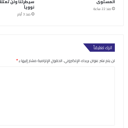
المستوى
سيطرتنا ولن تمتلك
نووياً
منذ 22 ساعة
منذ 3 أيام
اترك تعليقاً
لن يتم نشر عنوان بريدك الإلكتروني.
الحقول الإلزامية مشار إليها بـ
*
ا
ل
ت
ع
ل
ي
ق