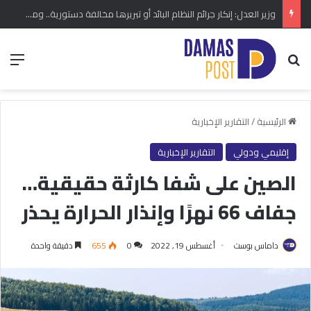
وزير العدل: إنكار جرائم النظام البائد أو تبريرها مخالفة دستورية.. ومشروع قانون خاص إلى مجلس الشعب
بحث عن
الق
الرئيسية
/
التقارير الإخبارية
إقليمي ودولي
التقارير الإخبارية
الصين على شفا كارثة حقيقية…
جفاف 66 نهرًا وإنذار الحرارة يحذر
داماس بوست
أغسطس 19, 2022
0
655
دقيقة واحدة