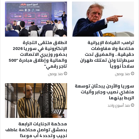
ترامب: القيادة الإيرانية
انطلاق ملتقى التجارة
مخادعة ولا مفاوضات
الإلكترونية في سوريا 2026
حقيقية.. والمضيق تحت
بحضور وزيري الاتصالات
سيطرتنا ولن تمتلك طهران
والمالية وإطلاق مبادرة “500
سلاحاً نووياً
تاجر رقمي”
منذ يومين
منذ يومين
سوريا والأردن يبحثان توسعة
منفذي نصيب وجابر وآليات
الربط بينهما
منذ أسبوع واحد
محكمة الجنايات الرابعة
بدمشق تواصل محاكمة عاطف
نجيب وتحدد 4 آب موعدًا