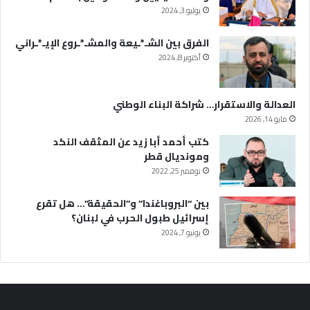
يوليو 3, 2024
الفرق بين الشـ*ـيعة والمشـ*ـروع الإيـ*ـراني
أكتوبر 8, 2024
العدالة والاستقرار… شراكة البناء الوطني
مايو 14, 2026
كتب أحمد أبا زيد عن المثقف النكد
ومونديال قطر
نوفمبر 25, 2022
بين “البروباغندا” و”الحقيقة”… هل تقرع
إسرائيل طبول الحرب في لبنان؟
يونيو 7, 2024