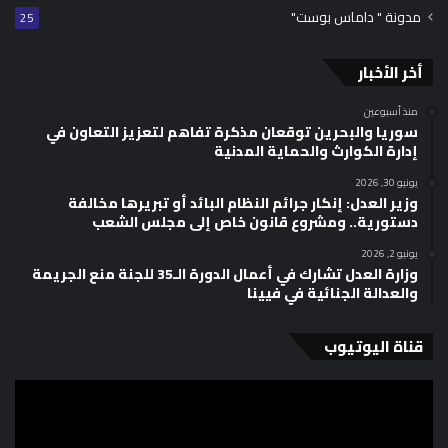
مدونة " داماس بوست"
25
أخر الأخبار
منذ أسبوعين
سوريا والبحرين توقعان مذكرة تفاهم لتعزيز التعاون في
إدارة الكوارث والحماية المدنية
يونيو 30, 2026
وزير العدل: إنكار جرائم النظام البائد أو تبريرها مخالفة
دستورية.. ومشروع قانون خاص إلى مجلس الشعب
يونيو 2, 2026
وزارة العدل تشارك في أعمال الدورة الـ35 للجنة منع الجريمة
والعدالة الجنائية في فيينا
قناة اليوتيوب