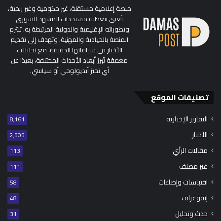
منصة إعلامية مستقلة، غير حكومية وغير ربحية،
تُعنى بتغطية مستجدات المشهد السوري
وتطوراته الإقليمية والدولية المرتبطة به. تلتزم
المنصة بالحيادية والمهنية، وتهدف إلى تقديم
الأخبار في سياقاتها الدقيقة، مع تحليلات
معمقة تُبرز أبعاد الأحداث المختلفة، بعيدًا عن
أي تحيز أيديولوجي أو سياسي.
تصنيفات الموقع
التقارير الإخبارية
8٬161
الأخبار
2٬505
مقالات الرأي
113
غير مصنف
111
اقتباسات وإضاءات
58
إنفوغراف
48
حدث وتحليل
31