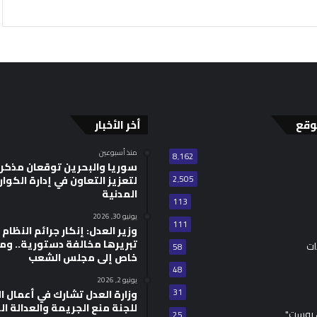
وقع
أخر الأخبار
منذ أسبوعين
8٬162
سوريا والبحرين توقعان مذكر
2٬505
لتعزيز التعاون في إدارة الكوا
المدنية
113
يونيو 30, 2026
111
وزير العدل: إنكار جرائم النظام ا
تبريرها مخالفة دستورية.. وم
ات
58
خاص إلى مجلس الشعب
48
يونيو 2, 2026
31
للجنة منع الجريمة والعدالة ال
 بوست"
25