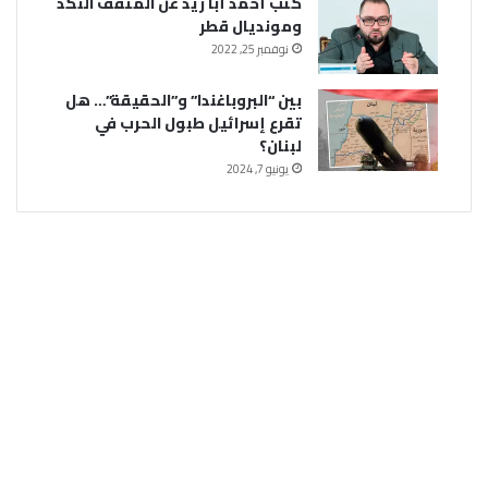
كتب أحمد أبا زيد عن المثقف النكد
ومونديال قطر
نوفمبر 25, 2022
بين “البروباغندا” و”الحقيقة”… هل
تقرع إسرائيل طبول الحرب في
لبنان؟
يونيو 7, 2024