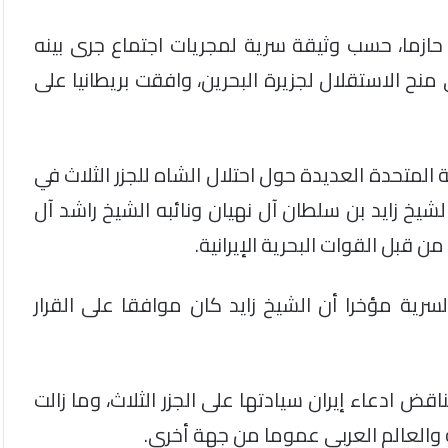
حازما، حسب وثيقة سرية لمجريات اجتماع جرى بينه
منح الاستقلال لجزيرة البحرين، وافقت بريطانيا على
العربية المتحدة العديدة حول احتلال الشاه للجزر الثلاث في
19، كان رئيس الدولة الشيخ زايد بن سلطان آل نهيان ونائبه الشيخ راشد آل
من قبل القوات البحرية الإيرانية.
عنها السرية مؤخرا أن الشيخ زايد كان موافقا على القرار
ناقض ادعاء إيران سيادتها على الجزر الثلاث، وما زالت
 والعالم العربي عموما من جهة أخرى.