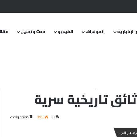
.. ومشروع قانون خاص إلى مجلس الشعب
 الإخبارية
إنفوغراف
الفيديو
حدث وتحليل
مقال
اث جزر إماراتية
0
895
دقيقة واحدة
كة عبر البريد