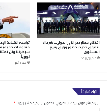
افتتاح مطار دير الزور الدولي.. شريان
ترامب: القيادة الإي
تنموي جديد بحضور وزاري رفيع
مفاوضات حقيقية.
المستوى
سيطرتنا ولن تمتلك
نووياً
منذ يوم واحد
منذ 3 أيام
اترك تعليقاً
لن يتم نشر عنوان بريدك الإلكتروني.
الحقول الإلزامية مشار إليها بـ
*