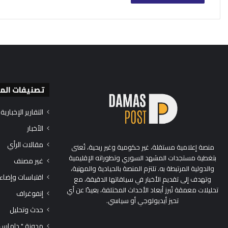
تصنيفات الم
التقارير الإخبارية
الأخبار
مقالات الرأي
منصة إعلامية مستقلة، غير حكومية وغير ربحية، تُعنى
بتغطية مستجدات المشهد السوري وتطوراته الإقليمية
غير مصنف
والدولية المرتبطة به. تلتزم المنصة بالحيادية والمهنية،
اقتباسات وإضاء
وتهدف إلى تقديم الأخبار في سياقاتها الدقيقة، مع
تحليلات معمقة تُبرز أبعاد الأحداث المختلفة، بعيدًا عن أي
إنفوغراف
تحيز أيديولوجي أو سياسي.
حدث وتحليل
مدونة " داماس