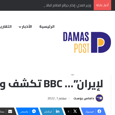
أخبار عاجلة
وزير العدل: إنكار جرائم النظام البائد أو تبريرها مخالفة دستورية
الرئيسية
الأخبار
التقارير
الرئيسية
/
الأخبار
/
منوع
/
“الشيخ زايد تنازل عن ثلاث جزر إماراتية لإيران”… BBC تكشف وثائق تاريخية سرية
التقارير الإخبارية
“الشيخ زايد تنازل عن ثل
لإيران”… BBC تكشف وثائق تاريخية سرية
داماس بوست
سبتمبر 1, 2022
فيسبوك
‫X
لينكدإن
ماسنجر
مشار