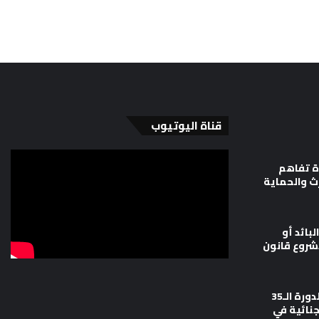
قناة اليوتيوب
ة تفاهم
رث والحماية
لبائد أو
شروع قانون
وزارة العدل تشارك في أعمال الدورة الـ35
جنائية في