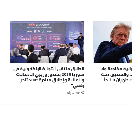
رانية مخادعة ولا
انطلاق ملتقى التجارة الإلكترونية في
. والمضيق تحت
سوريا 2026 بحضور وزيري الاتصالات
 طهران سلاحاً
والمالية وإطلاق مبادرة “500 تاجر
رقمي”
منذ 4 أيام