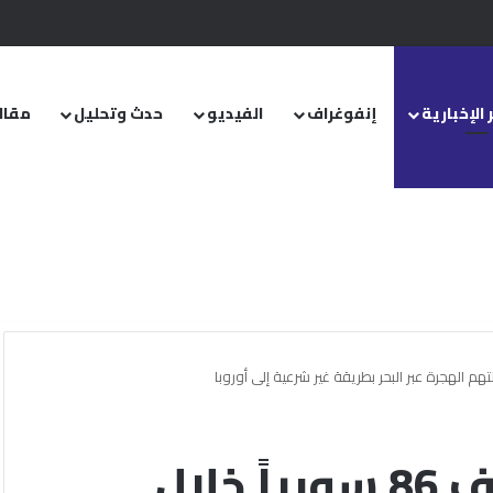
.. ومشروع قانون خاص إلى مجلس الشعب
 الإخبارية
إنفوغراف
الفيديو
حدث وتحليل
مقال
السلطات اللبنانية توقف 86 سورياً خلال