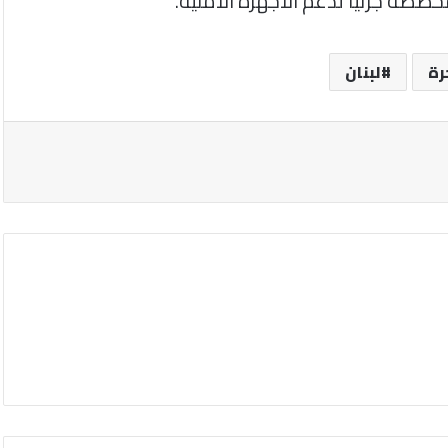
صصة جزئياً لدعم الأجهزة الأمنية.
رة
لبنان