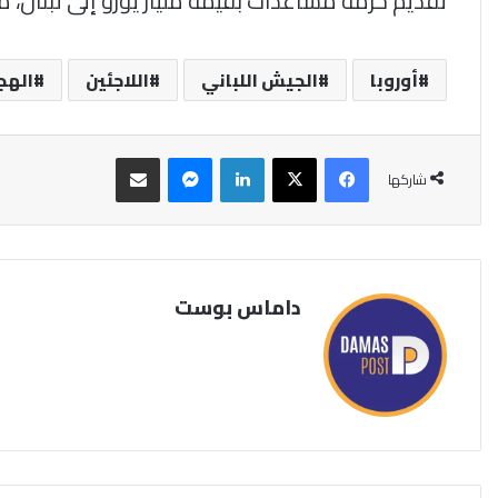
تقديم حزمة مساعدات بقيمة مليار يورو إلى لبنان، مخ
أوروبا
الجيش اللباني
اللاجئين
الهج
فيسبوك
‫X
لينكدإن
ماسنجر
مشاركة عبر البريد
شاركها
داماس بوست