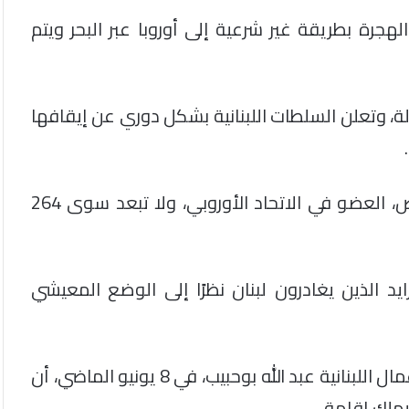
جرة بطريقة غير شرعية إلى أوروبا عبر البحر ويتم
، وتعلن السلطات اللبنانية بشكل دوري عن إيقافها
وعادة ما تكون الوجهة المحتملة هي جزيرة قبرص، العضو في الاتحاد الأوروبي، ولا تبعد سوى 264
زايد الذين يغادرون لبنان نظرًا إلى الوضع المعيشي
وسبق أن أكد وزير الخارجية في حكومة تصريف الأعمال اللبنانية عبد الله بوحبيب، في 8 يونيو الماضي، أن
يملك إقامة.