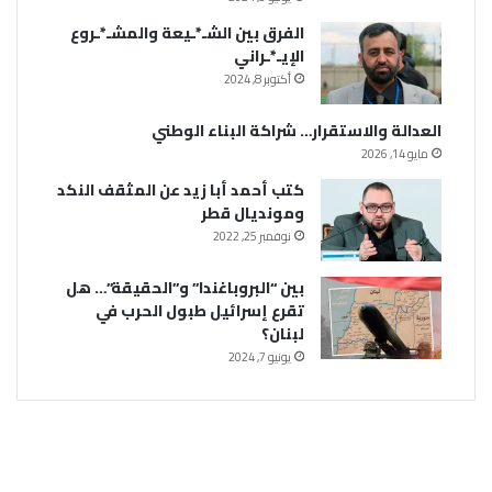
الفرق بين الشـ*ـيعة والمشـ*ـروع
الإيـ*ـراني
أكتوبر 8, 2024
العدالة والاستقرار… شراكة البناء الوطني
مايو 14, 2026
كتب أحمد أبا زيد عن المثقف النكد
ومونديال قطر
نوفمبر 25, 2022
بين “البروباغندا” و”الحقيقة”… هل
تقرع إسرائيل طبول الحرب في
لبنان؟
يونيو 7, 2024