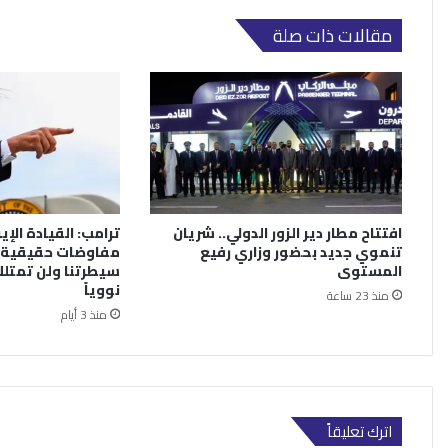
مقالات ذات صلة
افتتاح مطار دير الزور الدولي.. شريان
ترامب: القيادة الإي
تنموي جديد بحضور وزاري رفيع
مفاوضات حقيقية.
المستوى
سيطرتنا ولن تمتلك
نووياً
منذ 23 ساعة
منذ 3 أيام
اترك تعليقاً