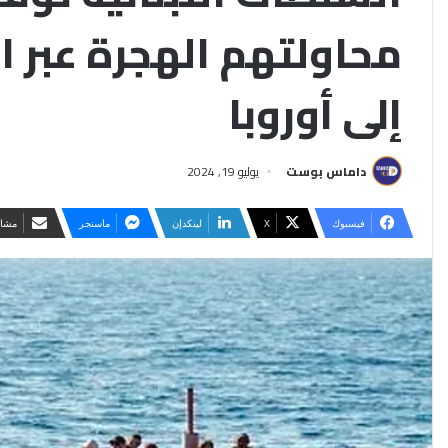
محاولتهم الهجرة عبر ا
إلى أوروبا
داماس بوست
يوليو 19, 2024
فيسبوك
‫X
لينكدإن
ماسنجر
مشار