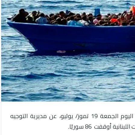
نقلت الوكالة الرسمية اللبنانية “الوطنية للإعلام”، اليوم الجمعة 19 تموز/ يوليو، عن مديرية التوجيه
نية أوقفت 86 سوريًا.