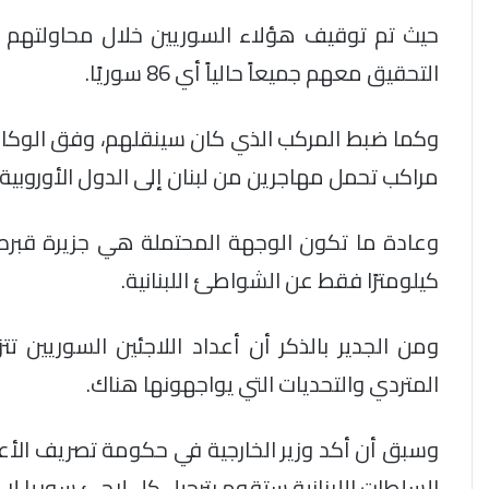
حيث تم توقيف هؤلاء السوريين خلال محاولتهم اله
التحقيق معهم جميعاً حالياً أي 86 سوريًا.
وكما ضبط المركب الذي كان سينقلهم، وفق الوكالة
مراكب تحمل مهاجرين من لبنان إلى الدول الأوروبية.
كيلومترًا فقط عن الشواطئ اللبنانية.
ومن الجدير بالذكر أن أعداد اللاجئين السوريين تت
المتردي والتحديات التي يواجهونها هناك.
السلطات اللبنانية ستقوم بترحيل كل لاجئ سوريا لا 