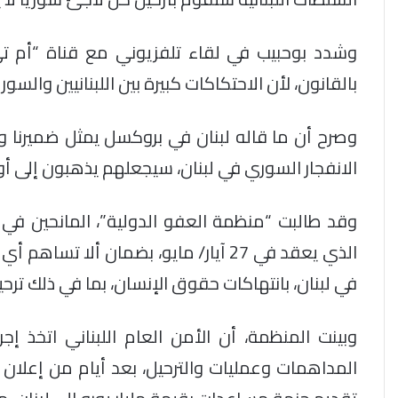
وشدد بوحبيب في لقاء تلفزيوني مع قناة “أم تي ف
بالقانون، لأن الاحتكاكات كبيرة بين اللبنانيين والس
وصرح أن ما قاله لبنان في بروكسل يمثل ضميرنا وقن
الانفجار السوري في لبنان، سيجعلهم يذهبون إلى أو
وقد طالبت “منظمة العفو الدولية”، المانحين ف
الذي يعقد في 27 آيار/ مايو، بضمان ألا
في لبنان، بانتهاكات حقوق الإنسان، بما في ذلك ترحي
وبينت المنظمة، أن الأمن العام اللبناني اتخذ إ
المداهمات وعمليات والترحيل، بعد أيام من إعلان ر