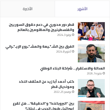
الأشهر
الأخيرة
قطر دور محوري في دعم حقوق السوريين
والفلسطينيين والمظلومين بالعالم
يوليو 3, 2024
الفرق بين الشـ*ـيعة والمشـ*ـروع الإيـ*ـراني
أكتوبر 8, 2024
العدالة والاستقرار… شراكة البناء الوطني
مايو 14, 2026
كتب أحمد أبا زيد عن المثقف النكد
ومونديال قطر
نوفمبر 25, 2022
بين “البروباغندا” و”الحقيقة”… هل تقرع
إسرائيل طبول الحرب في لبنان؟