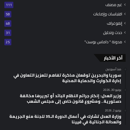
غير مصنف
111
اقتباسات وإضاءات
58
إنفوغراف
48
حدث وتحليل
31
مدونة " داماس بوست"
25
أخر الأخبار
منذ أسبوعين
سوريا والبحرين توقعان مذكرة تفاهم لتعزيز التعاون في
إدارة الكوارث والحماية المدنية
يونيو 30, 2026
وزير العدل: إنكار جرائم النظام البائد أو تبريرها مخالفة
دستورية.. ومشروع قانون خاص إلى مجلس الشعب
يونيو 2, 2026
وزارة العدل تشارك في أعمال الدورة الـ35 للجنة منع الجريمة
والعدالة الجنائية في فيينا