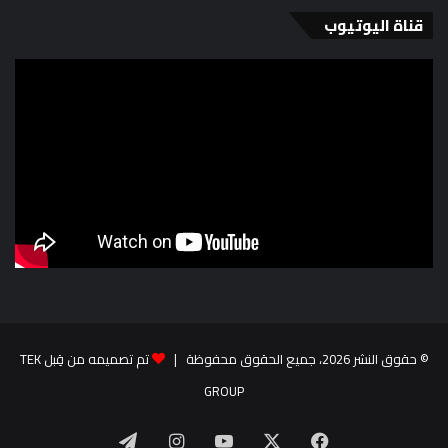
قناة اليوتيوب
© حقوق النشر 2026، جميع الحقوق محفوظة |
تم تصميمه من قِبل TEK
GROUP
‫X
فيسبوك
‫YouTube
انستقرام
تيلقرام