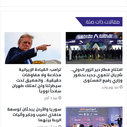
مقالات ذات صلة
افتتاح مطار دير الزور الدولي..
ترامب: القيادة الإيرانية
شريان تنموي جديد بحضور
مخادعة ولا مفاوضات
وزاري رفيع المستوى
حقيقية.. والمضيق تحت
سيطرتنا ولن تمتلك طهران
منذ يوم واحد
سلاحاً نووياً
منذ 3 أيام
سوريا والأردن يبحثان توسعة
منفذي نصيب وجابر وآليات
الربط بينهما
منذ أسبوع واحد