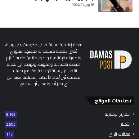
يونيو 7, 2024
منصة إعلامية مستقلة، غير حكومية وغير ربحية،
تُعنى بتغطية مستجدات المشهد السوري
وتطوراته الإقليمية والدولية المرتبطة به. تلتزم
المنصة بالحيادية والمهنية، وتهدف إلى تقديم
الأخبار في سياقاتها الدقيقة، مع تحليلات
معمقة تُبرز أبعاد الأحداث المختلفة، بعيدًا عن
أي تحيز أيديولوجي أو سياسي.
تصنيفات الموقع
التقارير الإخبارية
8٬162
الأخبار
2٬505
مقالات الرأي
113