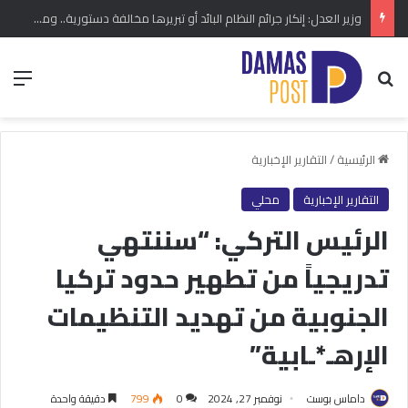
وزير العدل: إنكار جرائم النظام البائد أو تبريرها مخالفة دستورية.. ومشروع قانون خاص إلى مجلس الشعب
بحث عن
الق
الرئيسية
/
التقارير الإخبارية
التقارير الإخبارية
محلي
الرئيس التركي: “سننتهي
تدريجياً من تطهير حدود تركيا
الجنوبية من تهديد التنظيمات
الإرهـ*ـابية”
داماس بوست
نوفمبر 27, 2024
0
799
دقيقة واحدة