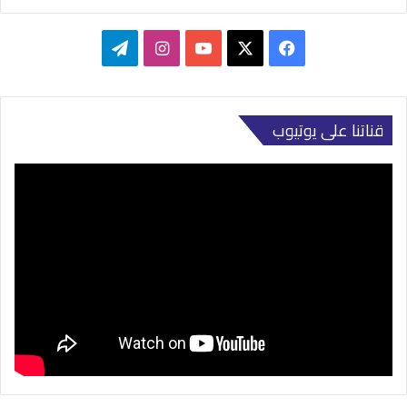
‫X
فيسبوك
‫YouTube
انستقرام
تيلقرام
قناتنا على يوتيوب