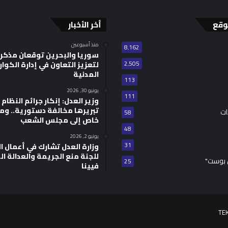
وقع
أخر الأخبار
منذ أسبوعين
8٬162
سوريا والبحرين توقعان مذكر
2٬505
لتعزيز التعاون في إدارة الكوا
المدنية
113
يونيو 30, 2026
111
وزير العدل: إنكار جرائم النظام ا
تبريرها مخالفة دستورية.. وم
ات
58
خاص إلى مجلس الشعب
48
يونيو 2, 2026
31
للجنة منع الجريمة والعدالة ال
 بوست"
25
فيينا