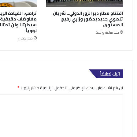
افتتاح مطار دير الزور الدولي.. شريان
ترامب: القيادة الإي
تنموي جديد بحضور وزاري رفيع
مفاوضات حقيقية.
المستوى
سيطرتنا ولن تمتلك
نووياً
منذ ساعة واحدة
منذ يومين
اترك تعليقاً
لن يتم نشر عنوان بريدك الإلكتروني.
الحقول الإلزامية مشار إليها بـ
*
ا
ل
ت
ع
ل