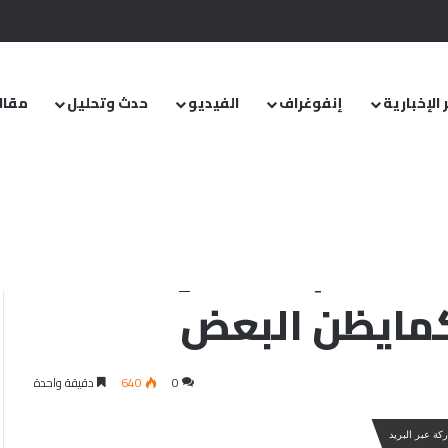
.. ومشروع قانون خاص إلى مجلس الشعب
 الإخبارية
إنفوغراف
الفيديو
حدث وتحليل
مقال
معة ليست قريبة كمايظن البعض
ة نظام الأسد إلى
كمايظن البعض
0
640
دقيقة واحدة
كة عبر البريد