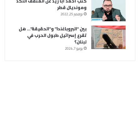
كتب أحمد أبا زيد عن المثقف النكد
ومونديال قطر
نوفمبر 25, 2022
بين “البروباغندا” و”الحقيقة”… هل
تقرع إسرائيل طبول الحرب في
لبنان؟
يونيو 7, 2024