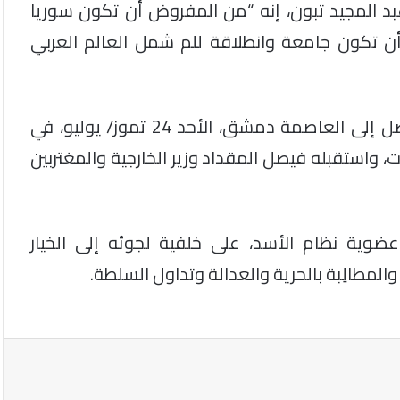
عبد المجيد تبون، إنه “من المفروض أن تكون سوريا
 أن تكون جامعة وانطلاقة للم شمل العالم العربي
وكان وزير الخارجية الجزائري ​”رمطان لعمامرة”، وصل إلى العاصمة ​دمشق، الأحد 24 تموز/ يوليو، في
 واستقبله فيصل المقداد وزير الخارجية والمغتربين
الجامعة تجميد عضوية نظام الأسد، على خلفية لجوئه إلى الخيار
لمطالِبة بالحرية والعدالة وتداول السلطة.