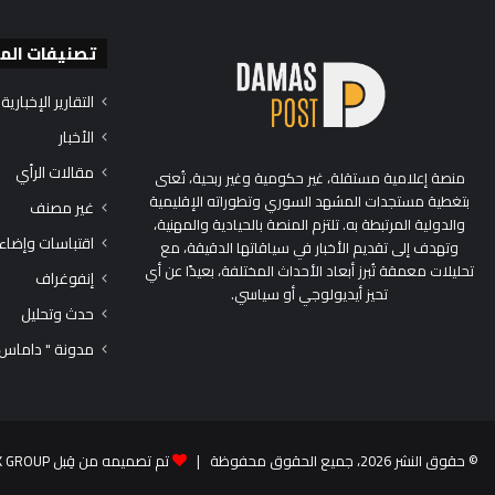
تصنيفات الم
التقارير الإخبارية
الأخبار
مقالات الرأي
منصة إعلامية مستقلة، غير حكومية وغير ربحية، تُعنى
بتغطية مستجدات المشهد السوري وتطوراته الإقليمية
غير مصنف
والدولية المرتبطة به. تلتزم المنصة بالحيادية والمهنية،
اقتباسات وإضاء
وتهدف إلى تقديم الأخبار في سياقاتها الدقيقة، مع
تحليلات معمقة تُبرز أبعاد الأحداث المختلفة، بعيدًا عن أي
إنفوغراف
تحيز أيديولوجي أو سياسي.
حدث وتحليل
مدونة " داماس
© حقوق النشر 2026، جميع الحقوق محفوظة |
تم تصميمه من قِبل TEK GROUP