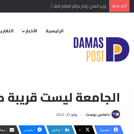
أخبار عاجلة
وزير العدل: إنكار جرائم النظام البائد أو تبريرها مخالفة دستورية
الرئيسية
الأخبار
التقارير
الرئيسية
/
الأخبار
/
محلي
/
“الجامعة العربية”: عودة نظام الأسد إلى الجا
التقارير الإخبارية
“الجامعة العربية”: عود
الجامعة ليست قريبة 
داماس بوست
يوليو 25, 2022
فيسبوك
‫X
لينكدإن
ماسنجر
مشار