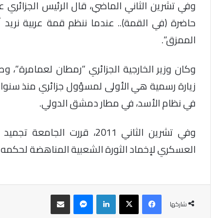
وفي تشرين الثاني الماضي، قال الرئيس الجزائري 
حاضرة (في القمة).. عندما ننظم قمة عربية نريد
الممزق”.
زيارة رسمية هي الأولى لمسؤول جزائري منذ سنوات،
في نظام الأسد، في مطار دمشق الدولي.
وفي تشرين الثاني 2011، قررت 
العسكري لإخماد الثورة الشعبية المناهضة لحكمه وا
فيسبوك
‫X
لينكدإن
ماسنجر
مشاركة عبر البريد
شاركها