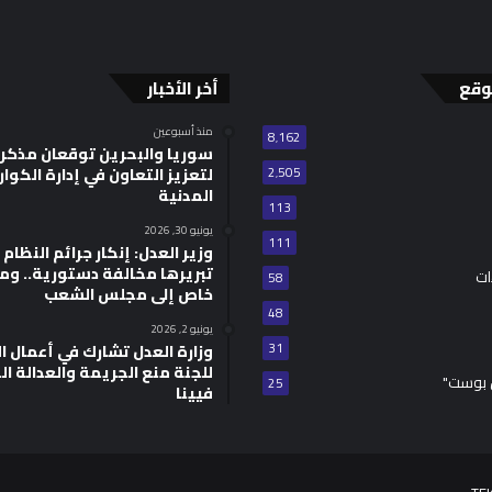
وقع
أخر الأخبار
منذ أسبوعين
8٬162
سوريا والبحرين توقعان مذكر
2٬505
لتعزيز التعاون في إدارة الكوا
المدنية
113
يونيو 30, 2026
111
وزير العدل: إنكار جرائم النظام ا
تبريرها مخالفة دستورية.. وم
ات
58
خاص إلى مجلس الشعب
48
يونيو 2, 2026
31
للجنة منع الجريمة والعدالة ال
 بوست"
25
فيينا