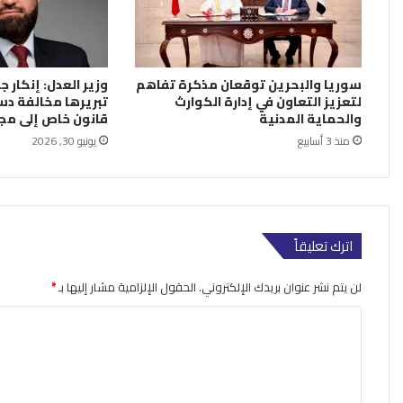
سوريا والبحرين توقعان مذكرة تفاهم
وزير العدل: إنكار جر
لتعزيز التعاون في إدارة الكوارث
تبريرها مخالفة دس
والحماية المدنية
قانون خاص إلى م
منذ 3 أسابيع
يونيو 30, 2026
اترك تعليقاً
لن يتم نشر عنوان بريدك الإلكتروني.
الحقول الإلزامية مشار إليها بـ
*
ا
ل
ت
ع