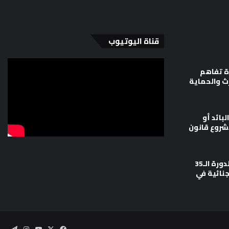
قناة اليوتيوب
ة تفاهم
رث والحماية
لبائد أو
شروع قانون
وزارة العدل تشارك في أعمال الدورة الـ35
جنائية في