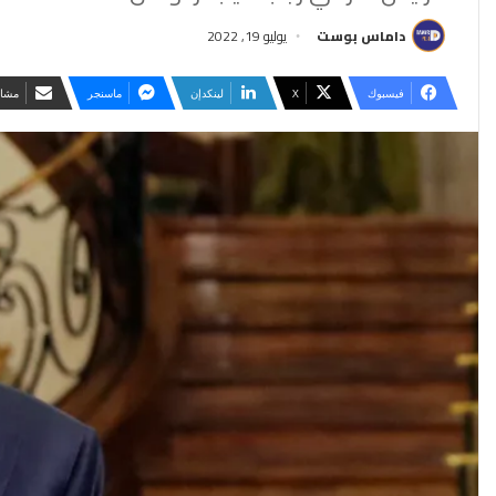
داماس بوست
يوليو 19, 2022
فيسبوك
‫X
لينكدإن
ماسنجر
مشار