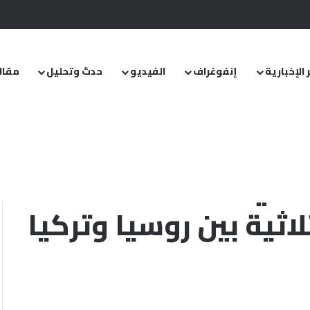
.. ومشروع قانون خاص إلى مجلس الشعب
 الإخبارية
إنفوغراف
الفيديو
حدث وتحليل
مقال
وغان خلال القمة الثلاثية بين روسيا وتركيا وإيران في طهران
لتركي رجب طيب
لاثية بين روسيا وتركيا