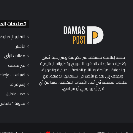
تصنيفات الم
التقارير الإخبارية
الأخبار
مقالات الرأي
منصة إعلامية مستقلة، غير حكومية وغير ربحية، تُعنى
بتغطية مستجدات المشهد السوري وتطوراته الإقليمية
غير مصنف
والدولية المرتبطة به. تلتزم المنصة بالحيادية والمهنية،
اقتباسات وإضاء
وتهدف إلى تقديم الأخبار في سياقاتها الدقيقة، مع
تحليلات معمقة تُبرز أبعاد الأحداث المختلفة، بعيدًا عن أي
إنفوغراف
تحيز أيديولوجي أو سياسي.
حدث وتحليل
مدونة " داماس