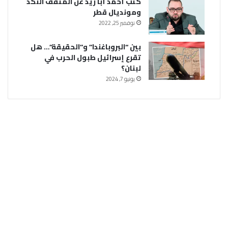
كتب أحمد أبا زيد عن المثقف النكد
ومونديال قطر
نوفمبر 25, 2022
بين “البروباغندا” و”الحقيقة”… هل
تقرع إسرائيل طبول الحرب في
لبنان؟
يونيو 7, 2024