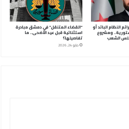
ائم النظام البائد أو
“القضاء المتنقل” في دمشق مبادرة
تورية.. ومشروع
استثنائية قبل عيد الأضحى.. ما
جلس الشعب
تفاصيلها؟
مايو 24, 2026