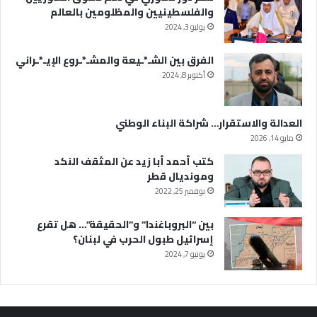
والفلسطينيين والمظلومين بالعالم
يوليو 3, 2024
الفرق بين الشـ*ـيعة والمشـ*ـروع الإيـ*ـراني
أكتوبر 8, 2024
العدالة والاستقرار… شراكة البناء الوطني
مايو 14, 2026
كتب أحمد أبا زيد عن المثقف النكد
ومونديال قطر
نوفمبر 25, 2022
بين “البروباغندا” و”الحقيقة”… هل تقرع
إسرائيل طبول الحرب في لبنان؟
يونيو 7, 2024