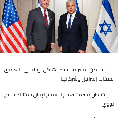
– واشنطن ملتزمة ببناء هيكل إقليمي لتعميق
علاقات إسرائيل وشركائها.
– واشنطن ملتزمة بعدم السماح لإيران بامتلاك سلاح
نووي.