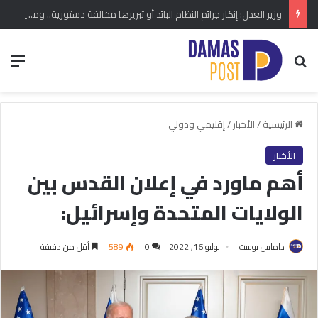
وزير العدل: إنكار جرائم النظام البائد أو تبريرها مخالفة دستورية.. ومشروع قانون خاص إلى مجلس الشعب
بحث عن
الق
الرئيسية
/
الأخبار
/
إقليمي ودولي
الأخبار
أهم ماورد في إعلان القدس بين
الولايات المتحدة وإسرائيل:
داماس بوست
يوليو 16, 2022
0
589
أقل من دقيقة