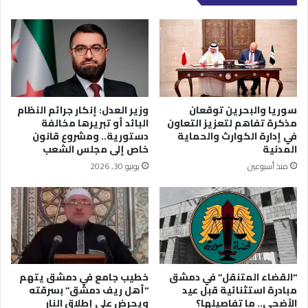
سوريا والبحرين توقعان
وزير العدل: إنكار جرائم النظام
مذكرة تفاهم لتعزيز التعاون
البائد أو تبريرها مخالفة
في إدارة الكوارث والحماية
دستورية.. ومشروع قانون
المدنية
خاص إلى مجلس الشعب
منذ أسبوعين
يونيو 30, 2026
“القضاء المتنقل” في دمشق
خطيب جامع في دمشق يتهم
مبادرة استثنائية قبل عيد
“أهل ريف دمشق” بسرقته
الأضحى.. ما تفاصيلها؟
ويحرض على إطلاق النار