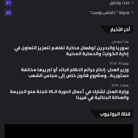
حدث وتحليل
31
مدونة " داماس بوست"
25
أخر الأخبار
منذ أسبوعين
سوريا والبحرين توقعان مذكرة تفاهم لتعزيز التعاون في
إدارة الكوارث والحماية المدنية
يونيو 30, 2026
وزير العدل: إنكار جرائم النظام البائد أو تبريرها مخالفة
دستورية.. ومشروع قانون خاص إلى مجلس الشعب
يونيو 2, 2026
وزارة العدل تشارك في أعمال الدورة الـ35 للجنة منع الجريمة
والعدالة الجنائية في فيينا
قناة اليوتيوب