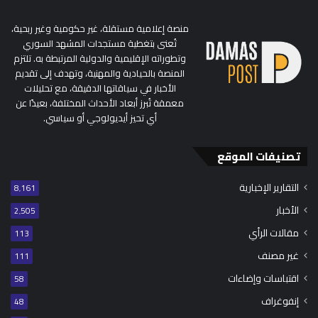
منصة إعلامية مستقلة، غير حكومية وغير ربحية،
تُعنى بتغطية مستجدات المشهد السوري
وتطوراته الإقليمية والدولية المرتبطة به. تلتزم
المنصة بالحيادية والمهنية، وتهدف إلى تقديم
الأخبار في سياقاتها الدقيقة، مع تحليلات
معمقة تُبرز أبعاد الأحداث المختلفة، بعيدًا عن
أي تحيز أيديولوجي أو سياسي.
تصنيفات الموقع
التقارير الإخبارية
8٬161
الأخبار
2٬505
مقالات الرأي
113
غير مصنف
111
اقتباسات وإضاءات
58
إنفوغراف
48