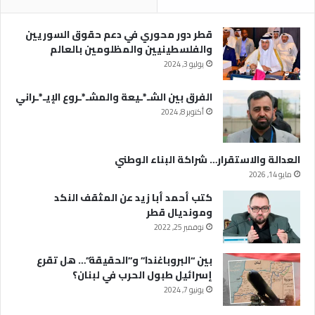
قطر دور محوري في دعم حقوق السوريين
والفلسطينيين والمظلومين بالعالم
يوليو 3, 2024
الفرق بين الشـ*ـيعة والمشـ*ـروع الإيـ*ـراني
أكتوبر 8, 2024
العدالة والاستقرار… شراكة البناء الوطني
مايو 14, 2026
كتب أحمد أبا زيد عن المثقف النكد
ومونديال قطر
نوفمبر 25, 2022
بين “البروباغندا” و”الحقيقة”… هل تقرع
إسرائيل طبول الحرب في لبنان؟
يونيو 7, 2024