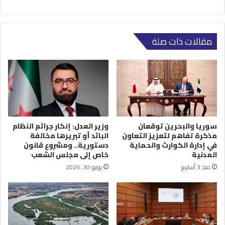
مقالات ذات صلة
سوريا والبحرين توقعان
وزير العدل: إنكار جرائم النظام
مذكرة تفاهم لتعزيز التعاون
البائد أو تبريرها مخالفة
في إدارة الكوارث والحماية
دستورية.. ومشروع قانون
المدنية
خاص إلى مجلس الشعب
منذ 3 أسابيع
يونيو 30, 2026