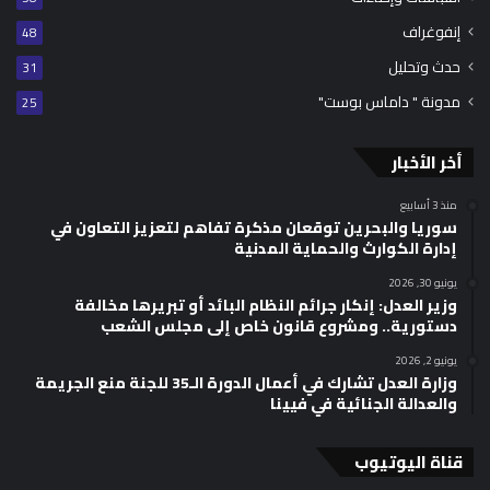
إنفوغراف
48
حدث وتحليل
31
مدونة " داماس بوست"
25
أخر الأخبار
منذ 3 أسابيع
سوريا والبحرين توقعان مذكرة تفاهم لتعزيز التعاون في
إدارة الكوارث والحماية المدنية
يونيو 30, 2026
وزير العدل: إنكار جرائم النظام البائد أو تبريرها مخالفة
دستورية.. ومشروع قانون خاص إلى مجلس الشعب
يونيو 2, 2026
وزارة العدل تشارك في أعمال الدورة الـ35 للجنة منع الجريمة
والعدالة الجنائية في فيينا
قناة اليوتيوب