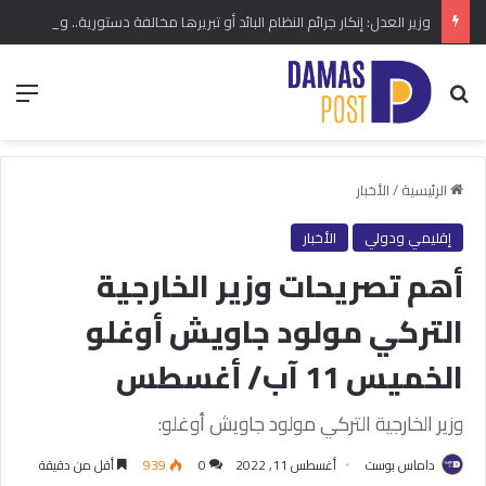
وزير العدل: إنكار جرائم النظام البائد أو تبريرها مخالفة دستورية.. ومشروع قانون خاص إلى مجلس الشعب
بحث عن
الق
الرئيسية
/
الأخبار
إقليمي ودولي
الأخبار
أهم تصريحات وزير الخارجية
التركي مولود جاويش أوغلو
الخميس 11 آب/ أغسطس
وزير الخارجية التركي مولود جاويش أوغلو:
داماس بوست
أغسطس 11, 2022
0
939
أقل من دقيقة