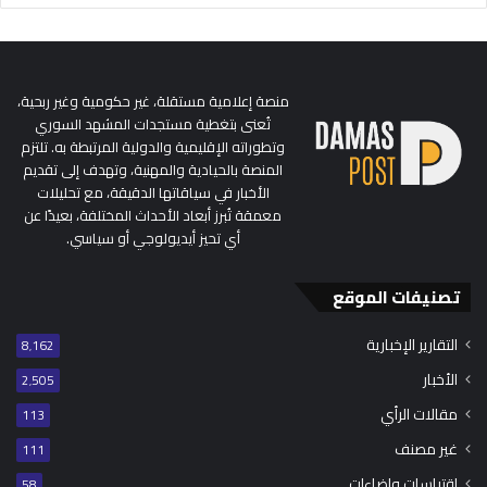
منصة إعلامية مستقلة، غير حكومية وغير ربحية،
تُعنى بتغطية مستجدات المشهد السوري
وتطوراته الإقليمية والدولية المرتبطة به. تلتزم
المنصة بالحيادية والمهنية، وتهدف إلى تقديم
الأخبار في سياقاتها الدقيقة، مع تحليلات
معمقة تُبرز أبعاد الأحداث المختلفة، بعيدًا عن
أي تحيز أيديولوجي أو سياسي.
تصنيفات الموقع
التقارير الإخبارية
8٬162
الأخبار
2٬505
مقالات الرأي
113
غير مصنف
111
اقتباسات وإضاءات
58