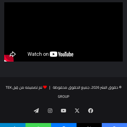
© حقوق النشر 2026، جميع الحقوق محفوظة |
تم تصميمه من قِبل TEK
GROUP
‫X
فيسبوك
‫YouTube
انستقرام
تيلقرام