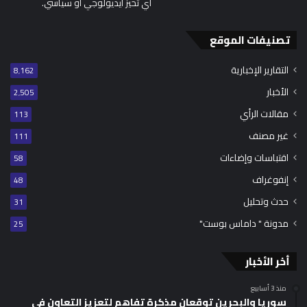
أي تحيز أيديولوجي أو سياسي.
تصنيفات الموقع
التقارير الإخبارية
8٬162
الأخبار
2٬505
مقالات الرأي
113
غير مصنف
111
اقتباسات وإضاءات
58
إنفوغراف
48
حدث وتحليل
31
مدونة " داماس بوست"
25
أخر الأخبار
منذ 3 أسابيع
سوريا والبحرين توقعان مذكرة تفاهم لتعزيز التعاون في