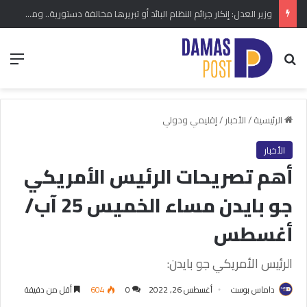
وزير العدل: إنكار جرائم النظام البائد أو تبريرها مخالفة دستورية.. ومشروع قانون خاص إلى مجلس الشعب
بحث عن
الق
الرئيسية
/
الأخبار
/
إقليمي ودولي
الأخبار
أهم تصريحات الرئيس الأمريكي
جو بايدن مساء الخميس 25 آب/
أغسطس
الرئيس الأمريكي جو بايدن:
داماس بوست
أغسطس 26, 2022
0
604
أقل من دقيقة