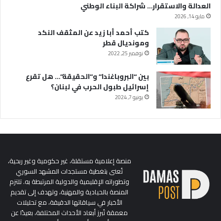
العدالة والاستقرار… شراكة البناء الوطني
مايو 14, 2026
كتب أحمد أبا زيد عن المثقف النكد
ومونديال قطر
نوفمبر 25, 2022
بين “البروباغندا” و”الحقيقة”… هل تقرع
إسرائيل طبول الحرب في لبنان؟
يونيو 7, 2024
منصة إعلامية مستقلة، غير حكومية وغير ربحية،
تُعنى بتغطية مستجدات المشهد السوري
وتطوراته الإقليمية والدولية المرتبطة به. تلتزم
المنصة بالحيادية والمهنية، وتهدف إلى تقديم
الأخبار في سياقاتها الدقيقة، مع تحليلات
معمقة تُبرز أبعاد الأحداث المختلفة، بعيدًا عن