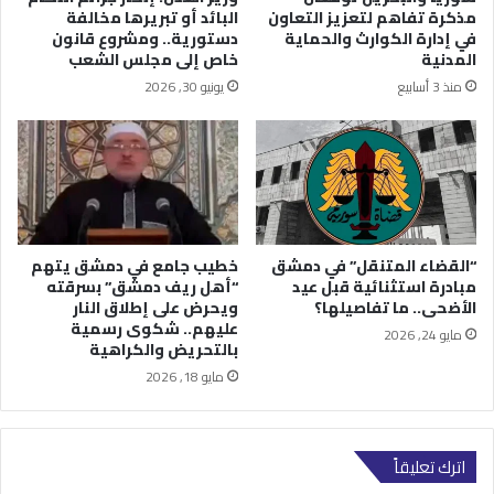
مذكرة تفاهم لتعزيز التعاون
البائد أو تبريرها مخالفة
في إدارة الكوارث والحماية
دستورية.. ومشروع قانون
المدنية
خاص إلى مجلس الشعب
منذ 3 أسابيع
يونيو 30, 2026
“القضاء المتنقل” في دمشق
خطيب جامع في دمشق يتهم
مبادرة استثنائية قبل عيد
“أهل ريف دمشق” بسرقته
الأضحى.. ما تفاصيلها؟
ويحرض على إطلاق النار
عليهم.. شكوى رسمية
مايو 24, 2026
بالتحريض والكراهية
مايو 18, 2026
اترك تعليقاً