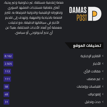
منصة إعلامية مستقلة، غير حكومية وغير ربحية،
تُعنى بتغطية مستجدات المشهد السوري
وتطوراته الإقليمية والدولية المرتبطة به. تلتزم
المنصة بالحيادية والمهنية، وتهدف إلى تقديم
الأخبار في سياقاتها الدقيقة، مع تحليلات
معمقة تُبرز أبعاد الأحداث المختلفة، بعيدًا عن
أي تحيز أيديولوجي أو سياسي.
تصنيفات الموقع
التقارير الإخبارية
8٬162
الأخبار
2٬505
مقالات الرأي
113
غير مصنف
111
اقتباسات وإضاءات
58
إنفوغراف
48
حدث وتحليل
31