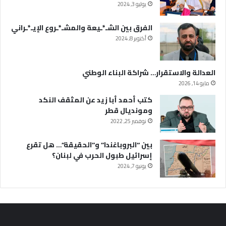
يوليو 3, 2024
الفرق بين الشـ*ـيعة والمشـ*ـروع الإيـ*ـراني
أكتوبر 8, 2024
العدالة والاستقرار… شراكة البناء الوطني
مايو 14, 2026
كتب أحمد أبا زيد عن المثقف النكد
ومونديال قطر
نوفمبر 25, 2022
بين “البروباغندا” و”الحقيقة”… هل تقرع
إسرائيل طبول الحرب في لبنان؟
يونيو 7, 2024