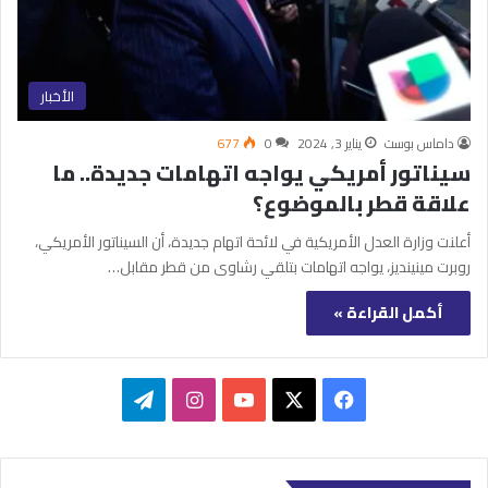
الأخبار
داماس بوست
يناير 3, 2024
0
677
سيناتور أمريكي يواجه اتهامات جديدة.. ما
علاقة قطر بالموضوع؟
أعلنت وزارة العدل الأمريكية في لائحة اتهام جديدة، أن السيناتور الأمريكي،
روبرت مينينديز، يواجه اتهامات بتلقي رشاوى من قطر مقابل…
أكمل القراءة »
‫X
فيسبوك
‫YouTube
انستقرام
تيلقرام