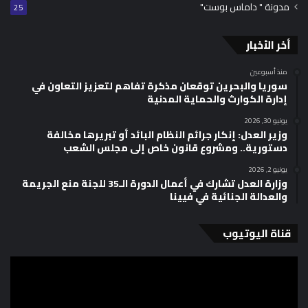
مدونة " داماس بوست"
25
أخر الأخبار
منذ أسبوعين
سوريا والبحرين توقعان مذكرة تفاهم لتعزيز التعاون في
إدارة الكوارث والحماية المدنية
يونيو 30, 2026
وزير العدل: إنكار جرائم النظام البائد أو تبريرها مخالفة
دستورية.. ومشروع قانون خاص إلى مجلس الشعب
يونيو 2, 2026
وزارة العدل تشارك في أعمال الدورة الـ35 للجنة منع الجريمة
والعدالة الجنائية في فيينا
قناة اليوتيوب