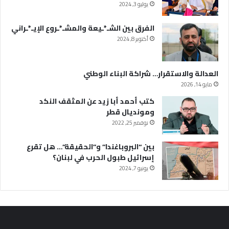
يوليو 3, 2024
الفرق بين الشـ*ـيعة والمشـ*ـروع الإيـ*ـراني
أكتوبر 8, 2024
العدالة والاستقرار… شراكة البناء الوطني
مايو 14, 2026
كتب أحمد أبا زيد عن المثقف النكد
ومونديال قطر
نوفمبر 25, 2022
بين “البروباغندا” و”الحقيقة”… هل تقرع
إسرائيل طبول الحرب في لبنان؟
يونيو 7, 2024