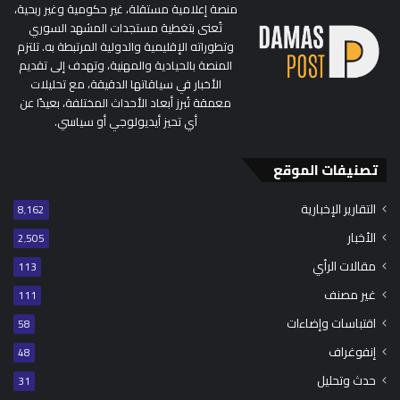
منصة إعلامية مستقلة، غير حكومية وغير ربحية،
تُعنى بتغطية مستجدات المشهد السوري
وتطوراته الإقليمية والدولية المرتبطة به. تلتزم
المنصة بالحيادية والمهنية، وتهدف إلى تقديم
الأخبار في سياقاتها الدقيقة، مع تحليلات
معمقة تُبرز أبعاد الأحداث المختلفة، بعيدًا عن
أي تحيز أيديولوجي أو سياسي.
تصنيفات الموقع
التقارير الإخبارية
8٬162
الأخبار
2٬505
مقالات الرأي
113
غير مصنف
111
اقتباسات وإضاءات
58
إنفوغراف
48
حدث وتحليل
31