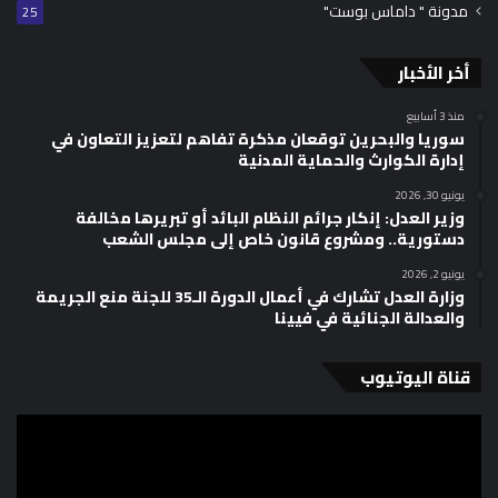
مدونة " داماس بوست"
25
أخر الأخبار
منذ 3 أسابيع
سوريا والبحرين توقعان مذكرة تفاهم لتعزيز التعاون في
إدارة الكوارث والحماية المدنية
يونيو 30, 2026
وزير العدل: إنكار جرائم النظام البائد أو تبريرها مخالفة
دستورية.. ومشروع قانون خاص إلى مجلس الشعب
يونيو 2, 2026
وزارة العدل تشارك في أعمال الدورة الـ35 للجنة منع الجريمة
والعدالة الجنائية في فيينا
قناة اليوتيوب