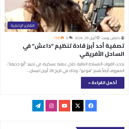
التقارير الإخبارية
داماس بوست
أبريل 29, 2024
0
756
تصفية أحد أبرز قادة تنظيم “داعش” في
الساحل الأفريقي
نجحت القوات المسلحة المالية، خلال عملية عسكرية، في تحييد “أبو حذيفة”،
المعروف أيضاً باسم “هوغو”، وذلك في تاريخ 28 أبريل/نيسان…
أكمل القراءة »
‫X
فيسبوك
‫YouTube
انستقرام
تيلقرام