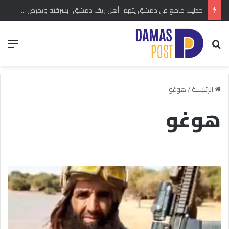
خطيب جامع في دمشق يتهم “أهل ريف دمشق” بسرقته ويحرض على إطلاق النار عليهم.. شكوى رسمية بالتحريض والكراهية
بحث عن
الق
الرئيسية
/
هوغو
هوغو