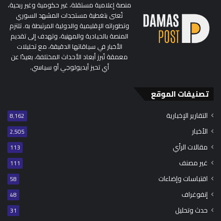
منصة إعلامية مستقلة، غير حكومية وغير ربحية،
تُعنى بتغطية مستجدات المشهد السوري
وتطوراته الإقليمية والدولية المرتبطة به. تلتزم
المنصة بالحيادية والمهنية، وتهدف إلى تقديم
الأخبار في سياقاتها الدقيقة، مع تحليلات
معمقة تُبرز أبعاد الأحداث المختلفة، بعيدًا عن
أي تحيز أيديولوجي أو سياسي.
تصنيفات الموقع
التقارير الإخبارية
8٬162
الأخبار
2٬505
مقالات الرأي
113
غير مصنف
111
اقتباسات وإضاءات
58
إنفوغراف
48
حدث وتحليل
31