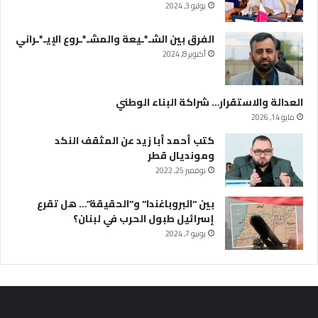
يوليو 3, 2024
الفرق بين الشـ*ـيعة والمشـ*ـروع الإيـ*ـراني
أكتوبر 8, 2024
العدالة والاستقرار… شراكة البناء الوطني
مايو 14, 2026
كتب أحمد أبا زيد عن المثقف النكد
ومونديال قطر
نوفمبر 25, 2022
بين “البروباغندا” و”الحقيقة”… هل تقرع
إسرائيل طبول الحرب في لبنان؟
يونيو 7, 2024