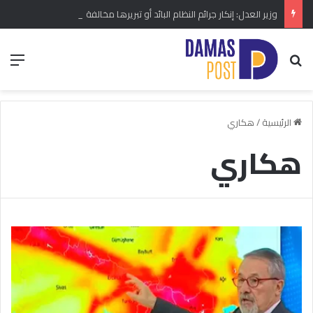
وزير العدل: إنكار جرائم النظام البائد أو تبريرها مخالفة دستورية.. ومشروع قانون خاص إلى مجلس الشعب
بحث عن
الق
الرئيسية
/
هكاري
هكاري