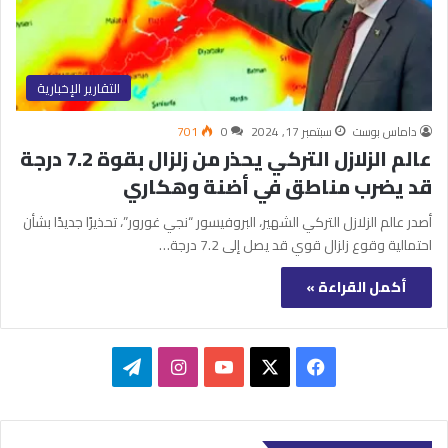
التقارير الإخبارية
داماس بوست
سبتمبر 17, 2024
0
701
عالم الزلازل التركي يحذر من زلزال بقوة 7.2 درجة
قد يضرب مناطق في أضنة وهكاري
أصدر عالم الزلازل التركي الشهير، البروفيسور “نجي غورور”، تحذيرًا جديدًا بشأن
احتمالية وقوع زلزال قوي قد يصل إلى 7.2 درجة…
أكمل القراءة »
‫X
فيسبوك
‫YouTube
انستقرام
تيلقرام