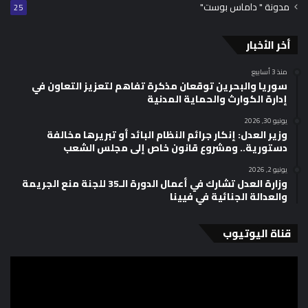
مدونة " داماس بوست"
25
أخر الأخبار
منذ 3 أسابيع
سوريا والبحرين توقعان مذكرة تفاهم لتعزيز التعاون في
إدارة الكوارث والحماية المدنية
يونيو 30, 2026
وزير العدل: إنكار جرائم النظام البائد أو تبريرها مخالفة
دستورية.. ومشروع قانون خاص إلى مجلس الشعب
يونيو 2, 2026
وزارة العدل تشارك في أعمال الدورة الـ35 للجنة منع الجريمة
والعدالة الجنائية في فيينا
قناة اليوتيوب