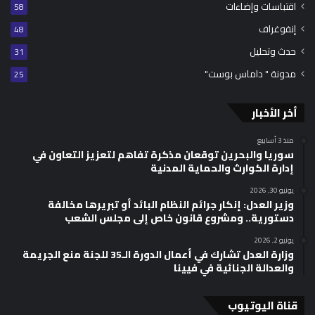
اقتباسات وإضاءات
58
إنفوغراف
48
حدث وتحليل
31
مدونة " داماس بوست"
25
أخر الأخبار
منذ 3 أسابيع
سوريا والبحرين توقعان مذكرة تفاهم لتعزيز التعاون في
إدارة الكوارث والحماية المدنية
يونيو 30, 2026
وزير العدل: إنكار جرائم النظام البائد أو تبريرها مخالفة
دستورية.. ومشروع قانون خاص إلى مجلس الشعب
يونيو 2, 2026
وزارة العدل تشارك في أعمال الدورة الـ35 للجنة منع الجريمة
والعدالة الجنائية في فيينا
قناة اليوتيوب