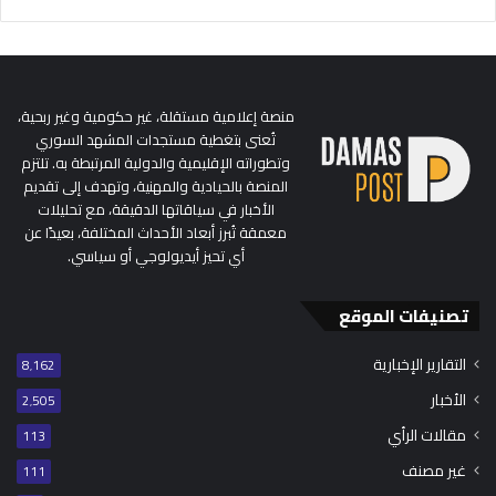
منصة إعلامية مستقلة، غير حكومية وغير ربحية،
تُعنى بتغطية مستجدات المشهد السوري
وتطوراته الإقليمية والدولية المرتبطة به. تلتزم
المنصة بالحيادية والمهنية، وتهدف إلى تقديم
الأخبار في سياقاتها الدقيقة، مع تحليلات
معمقة تُبرز أبعاد الأحداث المختلفة، بعيدًا عن
أي تحيز أيديولوجي أو سياسي.
تصنيفات الموقع
التقارير الإخبارية
8٬162
الأخبار
2٬505
مقالات الرأي
113
غير مصنف
111