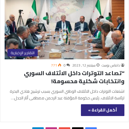
التقارير الإخبارية
داماس بوست
سبتمبر 12, 2023
0
771
“تصاعد التوترات داخل الائتلاف السوري
وانتخابات شكلية محسومة!
اشتعلت التوترات داخل الائتلاف الوطني السوري بسبب ترشيح هادي البحرة
لرئاسة الائتلاف. رئيس حكومة المؤقتة عبد الرحمن مصطفى أثار الجدل…
أكمل القراءة »