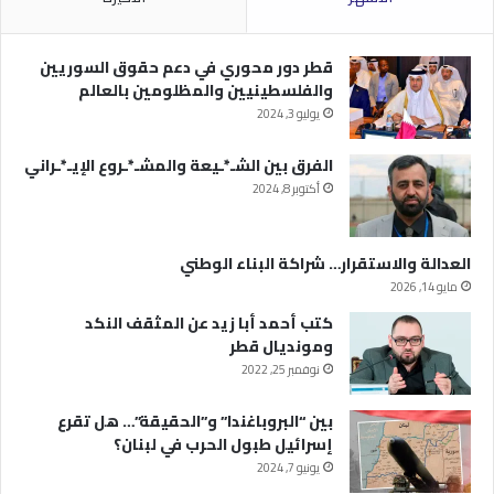
قطر دور محوري في دعم حقوق السوريين
والفلسطينيين والمظلومين بالعالم
يوليو 3, 2024
الفرق بين الشـ*ـيعة والمشـ*ـروع الإيـ*ـراني
أكتوبر 8, 2024
العدالة والاستقرار… شراكة البناء الوطني
مايو 14, 2026
كتب أحمد أبا زيد عن المثقف النكد
ومونديال قطر
نوفمبر 25, 2022
بين “البروباغندا” و”الحقيقة”… هل تقرع
إسرائيل طبول الحرب في لبنان؟
يونيو 7, 2024