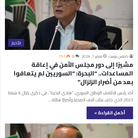
الأخبار
داماس بوست
فبراير 7, 2024
0
757
مشيرًا إلى دور مجلس الأمن في إعاقة
المساعدات.. “البحرة: “السوريين لم يتعافوا
بعد من أضرار الزلزال”
أكد رئيس الائتلاف الوطني السوري، “هادي البحرة”، في ذكرى زلزال 6 شباط
2023 الذي خلف مئات آلاف الضحايا وأضرارًا هائلة…
أكمل القراءة »