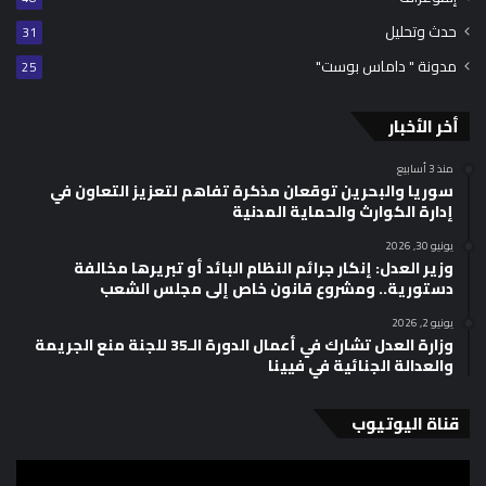
حدث وتحليل
31
مدونة " داماس بوست"
25
أخر الأخبار
منذ 3 أسابيع
سوريا والبحرين توقعان مذكرة تفاهم لتعزيز التعاون في
إدارة الكوارث والحماية المدنية
يونيو 30, 2026
وزير العدل: إنكار جرائم النظام البائد أو تبريرها مخالفة
دستورية.. ومشروع قانون خاص إلى مجلس الشعب
يونيو 2, 2026
وزارة العدل تشارك في أعمال الدورة الـ35 للجنة منع الجريمة
والعدالة الجنائية في فيينا
قناة اليوتيوب