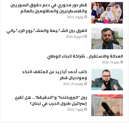
قطر دور محوري في دعم حقوق السوريين
والفلسطينيين والمظلومين بالعالم
يوليو 3, 2024
الفرق بين الشـ*ـيعة والمشـ*ـروع الإيـ*ـراني
أكتوبر 8, 2024
العدالة والاستقرار… شراكة البناء الوطني
مايو 14, 2026
كتب أحمد أبا زيد عن المثقف النكد
ومونديال قطر
نوفمبر 25, 2022
بين “البروباغندا” و”الحقيقة”… هل تقرع
إسرائيل طبول الحرب في لبنان؟
يونيو 7, 2024