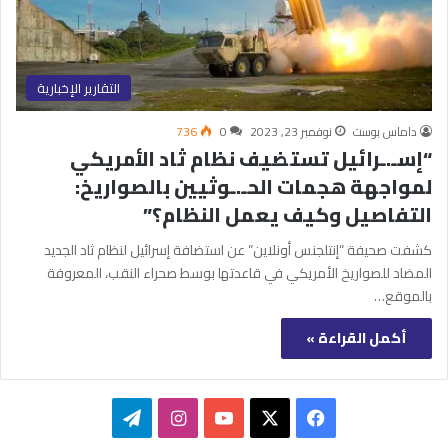
التقارير الإخبارية
داماس بوست
نوفمبر 23, 2023
0
736
“إسـ.ـرائيل تستضيف نظام ثاد الأمريكي
لمواجهة هجمات الحـ.ـوثيين بالصواريخ:
التفاصيل وكيف يعمل النظام؟”
كشفت صحيفة “إنتلجنس أونلاين” عن استضافة إسرائيل لنظام ثاد الجديد
المضاد للصواريخ الأمريكي في قاعدتها بوسط صحراء النقب، المعروفة
بالموقع…
أكمل القراءة »
‫X
فيسبوك
‫YouTube
انستقرام
تيلقرام