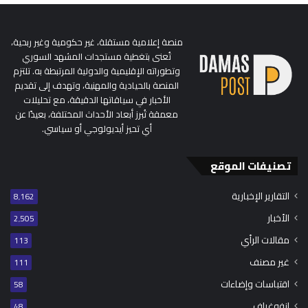
منصة إعلامية مستقلة، غير حكومية وغير ربحية،
تُعنى بتغطية مستجدات المشهد السوري
وتطوراته الإقليمية والدولية المرتبطة به. تلتزم
المنصة بالحيادية والمهنية، وتهدف إلى تقديم
الأخبار في سياقاتها الدقيقة، مع تحليلات
معمقة تُبرز أبعاد الأحداث المختلفة، بعيدًا عن
أي تحيز أيديولوجي أو سياسي.
تصنيفات الموقع
التقارير الإخبارية
8٬162
الأخبار
2٬505
مقالات الرأي
113
غير مصنف
111
اقتباسات وإضاءات
58
إنفوغراف
48