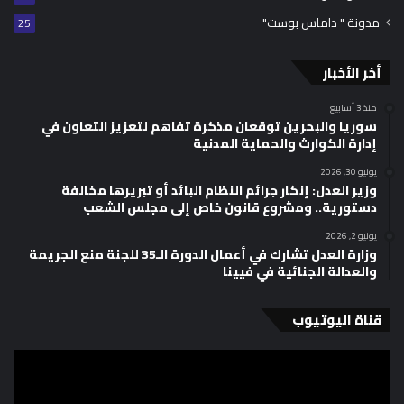
مدونة " داماس بوست"
25
أخر الأخبار
منذ 3 أسابيع
سوريا والبحرين توقعان مذكرة تفاهم لتعزيز التعاون في
إدارة الكوارث والحماية المدنية
يونيو 30, 2026
وزير العدل: إنكار جرائم النظام البائد أو تبريرها مخالفة
دستورية.. ومشروع قانون خاص إلى مجلس الشعب
يونيو 2, 2026
وزارة العدل تشارك في أعمال الدورة الـ35 للجنة منع الجريمة
والعدالة الجنائية في فيينا
قناة اليوتيوب