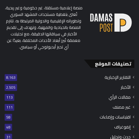
منصة إعلامية مستقلة، غير حكومية وغير ربحية،
تُعنى بتغطية مستجدات المشهد السوري
وتطوراته الإقليمية والدولية المرتبطة به. تلتزم
المنصة بالحيادية والمهنية، وتهدف إلى تقديم
الأخبار في سياقاتها الدقيقة، مع تحليلات
معمقة تُبرز أبعاد الأحداث المختلفة، بعيدًا عن
أي تحيز أيديولوجي أو سياسي.
تصنيفات الموقع
التقارير الإخبارية
8٬163
الأخبار
2٬505
مقالات الرأي
113
غير مصنف
111
اقتباسات وإضاءات
58
إنفوغراف
48
حدث وتحليل
31