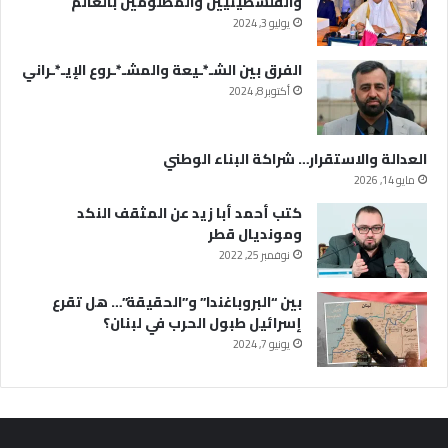
والفلسطينيين والمظلومين بالعالم
يوليو 3, 2024
الفرق بين الشـ*ـيعة والمشـ*ـروع الإيـ*ـراني
أكتوبر 8, 2024
العدالة والاستقرار… شراكة البناء الوطني
مايو 14, 2026
كتب أحمد أبا زيد عن المثقف النكد
ومونديال قطر
نوفمبر 25, 2022
بين “البروباغندا” و”الحقيقة”… هل تقرع
إسرائيل طبول الحرب في لبنان؟
يونيو 7, 2024