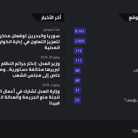
وقع
أخر الأخبار
منذ أسبوعين
8٬161
سوريا والبحرين توقعان مذكر
2٬505
لتعزيز التعاون في إدارة الكوا
المدنية
113
يونيو 30, 2026
111
وزير العدل: إنكار جرائم النظام ا
تبريرها مخالفة دستورية.. وم
ات
58
خاص إلى مجلس الشعب
48
يونيو 2, 2026
31
للجنة منع الجريمة والعدالة ال
 بوست"
25
فيينا