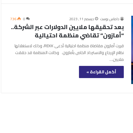
داماس بوست
ديسمبر 11, 2023
0
736
بعد تحقيقها ملايين الدولارات عبر الشركة..
“أمازون” تقاضي منظمة احتيالية
قررت أمازون مقاضاة منظمة احتيالية تُدعى REKK، وذلك لاستغلالها
نظام الإرجاع والاسترداد الخاص بأمازون. وكانت المنظمة قد حققت
ملايين…
أكمل القراءة »