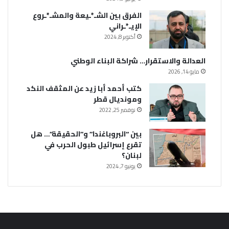
الفرق بين الشـ*ـيعة والمشـ*ـروع
الإيـ*ـراني
أكتوبر 8, 2024
العدالة والاستقرار… شراكة البناء الوطني
مايو 14, 2026
كتب أحمد أبا زيد عن المثقف النكد
ومونديال قطر
نوفمبر 25, 2022
بين “البروباغندا” و”الحقيقة”… هل
تقرع إسرائيل طبول الحرب في
لبنان؟
يونيو 7, 2024