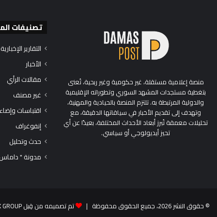
تصنيفات الم
التقارير الإخبارية
الأخبار
مقالات الرأي
منصة إعلامية مستقلة، غير حكومية وغير ربحية، تُعنى
بتغطية مستجدات المشهد السوري وتطوراته الإقليمية
غير مصنف
والدولية المرتبطة به. تلتزم المنصة بالحيادية والمهنية،
اقتباسات وإضاء
وتهدف إلى تقديم الأخبار في سياقاتها الدقيقة، مع
تحليلات معمقة تُبرز أبعاد الأحداث المختلفة، بعيدًا عن أي
إنفوغراف
تحيز أيديولوجي أو سياسي.
حدث وتحليل
مدونة " داماس
© حقوق النشر 2026، جميع الحقوق محفوظة |
تم تصميمه من قِبل TEK GROUP