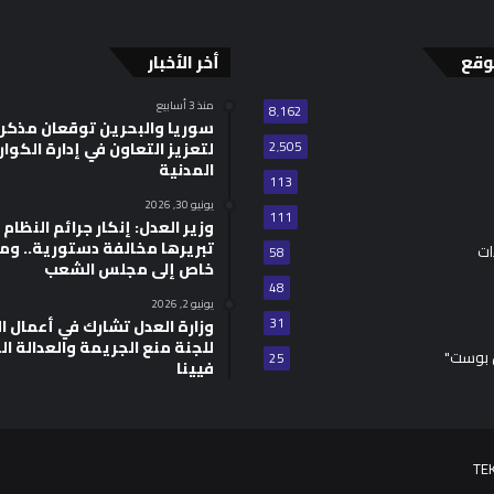
وقع
أخر الأخبار
منذ 3 أسابيع
8٬162
سوريا والبحرين توقعان مذكر
2٬505
لتعزيز التعاون في إدارة الكوا
المدنية
113
يونيو 30, 2026
111
وزير العدل: إنكار جرائم النظام ا
تبريرها مخالفة دستورية.. وم
ات
58
خاص إلى مجلس الشعب
48
يونيو 2, 2026
31
للجنة منع الجريمة والعدالة ال
 بوست"
25
فيينا