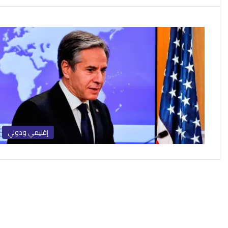
إقليمي ودولي