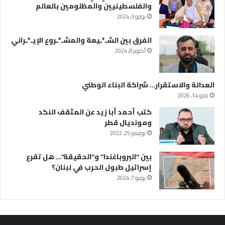
والفلسطينيين والمظلومين بالعالم
يوليو 3, 2024
الفرق بين الشـ*ـيعة والمشـ*ـروع الإيـ*ـراني
أكتوبر 8, 2024
العدالة والاستقرار… شراكة البناء الوطني
مايو 14, 2026
كتب أحمد أبا زيد عن المثقف النكد
ومونديال قطر
نوفمبر 25, 2022
بين “البروباغندا” و”الحقيقة”… هل تقرع
إسرائيل طبول الحرب في لبنان؟
يونيو 7, 2024