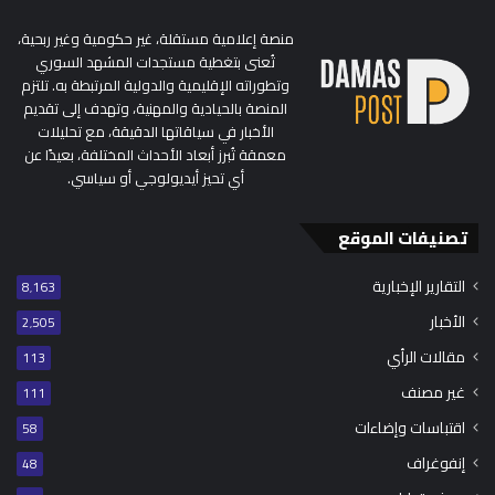
منصة إعلامية مستقلة، غير حكومية وغير ربحية،
تُعنى بتغطية مستجدات المشهد السوري
وتطوراته الإقليمية والدولية المرتبطة به. تلتزم
المنصة بالحيادية والمهنية، وتهدف إلى تقديم
الأخبار في سياقاتها الدقيقة، مع تحليلات
معمقة تُبرز أبعاد الأحداث المختلفة، بعيدًا عن
أي تحيز أيديولوجي أو سياسي.
تصنيفات الموقع
التقارير الإخبارية
8٬163
الأخبار
2٬505
مقالات الرأي
113
غير مصنف
111
اقتباسات وإضاءات
58
إنفوغراف
48