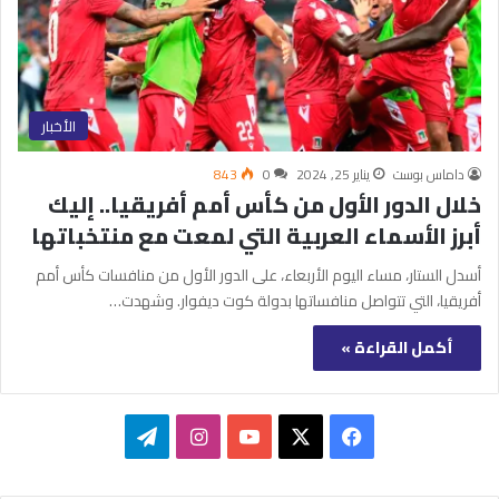
الأخبار
داماس بوست
يناير 25, 2024
0
843
خلال الدور الأول من كأس أمم أفريقيا.. إليك
أبرز الأسماء العربية التي لمعت مع منتخباتها
أسدل الستار، مساء اليوم الأربعاء، على الدور الأول من منافسات كأس أمم
أفريقيا، التي تتواصل منافساتها بدولة كوت ديفوار. وشهدت…
أكمل القراءة »
‫X
فيسبوك
‫YouTube
انستقرام
تيلقرام