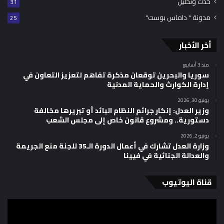
حدث وتحليل
31
مدونة " داماس بوست"
25
أخر الأخبار
منذ 3 أسابيع
سوريا والبحرين توقعان مذكرة تفاهم لتعزيز التعاون في
إدارة الكوارث والحماية المدنية
يونيو 30, 2026
وزير العدل: إنكار جرائم النظام البائد أو تبريرها مخالفة
دستورية.. ومشروع قانون خاص إلى مجلس الشعب
يونيو 2, 2026
وزارة العدل تشارك في أعمال الدورة الـ35 للجنة منع الجريمة
والعدالة الجنائية في فيينا
قناة اليوتيوب