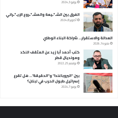
يوليو 3, 2024
الفرق بين الشـ*ـيعة والمشـ*ـروع الإيـ*ـراني
أكتوبر 8, 2024
العدالة والاستقرار… شراكة البناء الوطني
مايو 14, 2026
كتب أحمد أبا زيد عن المثقف النكد
ومونديال قطر
نوفمبر 25, 2022
بين “البروباغندا” و”الحقيقة”… هل تقرع
إسرائيل طبول الحرب في لبنان؟
يونيو 7, 2024