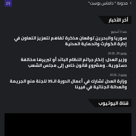
مدونة " داماس بوست"
25
أخر الأخبار
منذ 3 أسابيع
سوريا والبحرين توقعان مذكرة تفاهم لتعزيز التعاون في
إدارة الكوارث والحماية المدنية
يونيو 30, 2026
وزير العدل: إنكار جرائم النظام البائد أو تبريرها مخالفة
دستورية.. ومشروع قانون خاص إلى مجلس الشعب
يونيو 2, 2026
وزارة العدل تشارك في أعمال الدورة الـ35 للجنة منع الجريمة
والعدالة الجنائية في فيينا
قناة اليوتيوب