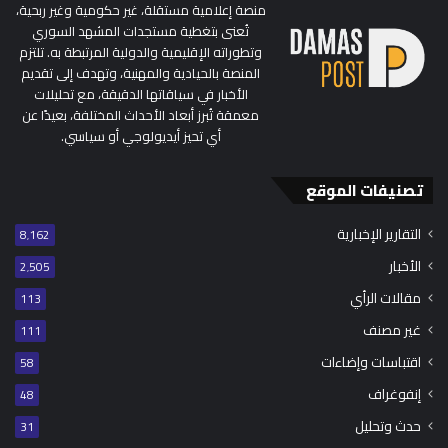
منصة إعلامية مستقلة، غير حكومية وغير ربحية،
تُعنى بتغطية مستجدات المشهد السوري
وتطوراته الإقليمية والدولية المرتبطة به. تلتزم
المنصة بالحيادية والمهنية، وتهدف إلى تقديم
الأخبار في سياقاتها الدقيقة، مع تحليلات
معمقة تُبرز أبعاد الأحداث المختلفة، بعيدًا عن
أي تحيز أيديولوجي أو سياسي.
تصنيفات الموقع
التقارير الإخبارية
8٬162
الأخبار
2٬505
مقالات الرأي
113
غير مصنف
111
اقتباسات وإضاءات
58
إنفوغراف
48
حدث وتحليل
31