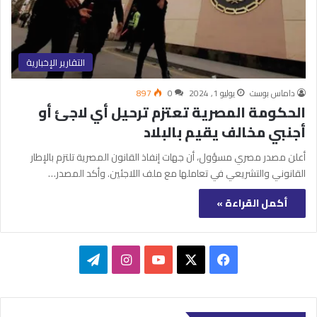
التقارير الإخبارية
داماس بوست
يوليو 1, 2024
0
897
الحكومة المصرية تعتزم ترحيل أي لاجئ أو
أجنبي مخالف يقيم بالبلاد
أعلن مصدر مصري مسؤول، أن جهات إنفاذ القانون المصرية تلتزم بالإطار
القانوني والتشريعي في تعاملها مع ملف اللاجئين. وأكد المصدر…
أكمل القراءة »
‫X
فيسبوك
‫YouTube
انستقرام
تيلقرام