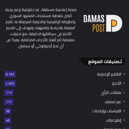
منصة إعلامية مستقلة، غير حكومية وغير ربحية،
تُعنى بتغطية مستجدات المشهد السوري
وتطوراته الإقليمية والدولية المرتبطة به. تلتزم
المنصة بالحيادية والمهنية، وتهدف إلى تقديم
الأخبار في سياقاتها الدقيقة، مع تحليلات
معمقة تُبرز أبعاد الأحداث المختلفة، بعيدًا عن
أي تحيز أيديولوجي أو سياسي.
تصنيفات الموقع
التقارير الإخبارية
8٬162
الأخبار
2٬505
مقالات الرأي
113
غير مصنف
111
اقتباسات وإضاءات
58
إنفوغراف
48