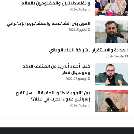
والفلسطينيين والمظلومين بالعالم
يوليو 3, 2024
الفرق بين الشـ*ـيعة والمشـ*ـروع الإيـ*ـراني
أكتوبر 8, 2024
العدالة والاستقرار… شراكة البناء الوطني
مايو 14, 2026
كتب أحمد أبا زيد عن المثقف النكد
ومونديال قطر
نوفمبر 25, 2022
بين “البروباغندا” و”الحقيقة”… هل تقرع
إسرائيل طبول الحرب في لبنان؟
يونيو 7, 2024