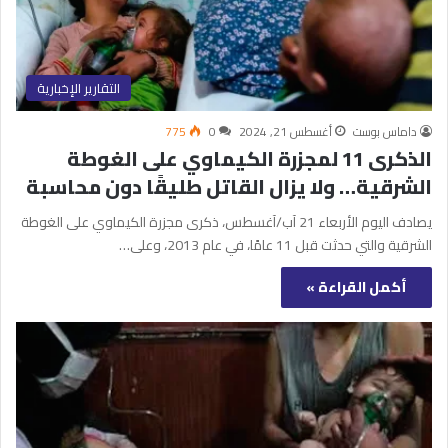
التقارير الإخبارية
داماس بوست
أغسطس 21, 2024
0
775
الذكرى 11 لمجزرة الكيماوي على الغوطة
الشرقية… ولا يزال القاتل طليقًا دون محاسبة
يصادف اليوم الأربعاء 21 آب/آغسطس، ذكرى مجزرة الكيماوي على الغوطة
الشرقية والتي حدثت قبل 11 عامًا، في عام 2013، وعلى…
أكمل القراءة »