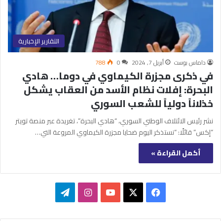
التقارير الإخبارية
داماس بوست
أبريل 7, 2024
0
788
في ذكرى مجزرة الكيماوي في دوما… هادي
البحرة: إفلات نظام الأسد من العقاب يشكل
خذلاناً دولياً للشعب السوري
نشر رئيس الائتلاف الوطني السوري، “هادي البحرة”، تغريدة عبر منصة تويتر
“إكس” قائلًا: “نستذكر اليوم ضحايا مجزرة الكيماوي المروعة التي…
أكمل القراءة »
‫X
فيسبوك
‫YouTube
انستقرام
تيلقرام