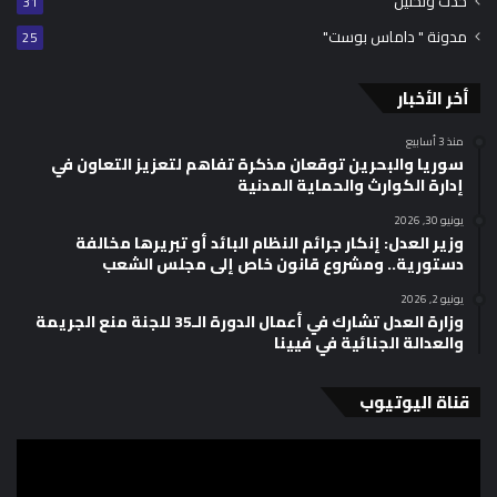
حدث وتحليل
31
مدونة " داماس بوست"
25
أخر الأخبار
منذ 3 أسابيع
سوريا والبحرين توقعان مذكرة تفاهم لتعزيز التعاون في
إدارة الكوارث والحماية المدنية
يونيو 30, 2026
وزير العدل: إنكار جرائم النظام البائد أو تبريرها مخالفة
دستورية.. ومشروع قانون خاص إلى مجلس الشعب
يونيو 2, 2026
وزارة العدل تشارك في أعمال الدورة الـ35 للجنة منع الجريمة
والعدالة الجنائية في فيينا
قناة اليوتيوب