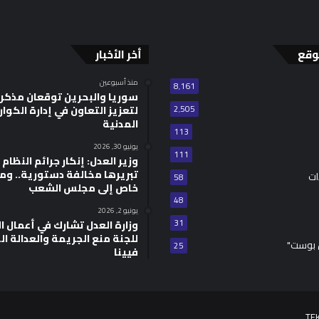
وقع
أخر الأخبار
منذ أسبوعين
8٬161
سوريا والبحرين توقعان مذكر
2٬505
لتعزيز التعاون في إدارة الكوا
المدنية
113
يونيو 30, 2026
111
وزير العدل: إنكار جرائم النظام ا
تبريرها مخالفة دستورية.. وم
ات
58
خاص إلى مجلس الشعب
48
يونيو 2, 2026
31
للجنة منع الجريمة والعدالة ال
 بوست"
25
فيينا