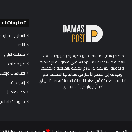
تصنيفات الم
التقارير الإخبارية
الأخبار
مقالات الرأي
منصة إعلامية مستقلة، غير حكومية وغير ربحية، تُعنى
بتغطية مستجدات المشهد السوري وتطوراته الإقليمية
غير مصنف
والدولية المرتبطة به. تلتزم المنصة بالحيادية والمهنية،
اقتباسات وإضاء
وتهدف إلى تقديم الأخبار في سياقاتها الدقيقة، مع
تحليلات معمقة تُبرز أبعاد الأحداث المختلفة، بعيدًا عن أي
إنفوغراف
تحيز أيديولوجي أو سياسي.
حدث وتحليل
مدونة " داماس
© حقوق النشر 2026، جميع الحقوق محفوظة |
تم تصميمه من قِبل TEK GROUP