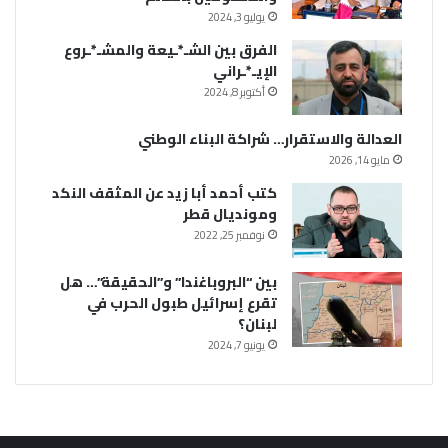
يوليو 3, 2024
الفرق بين الشـ*ـيعة والمشـ*ـروع
الإيـ*ـراني
أكتوبر 8, 2024
العدالة والاستقرار… شراكة البناء الوطني
مايو 14, 2026
كتب أحمد أبا زيد عن المثقف النكد
ومونديال قطر
نوفمبر 25, 2022
بين “البروباغندا” و”الحقيقة”… هل
تقرع إسرائيل طبول الحرب في
لبنان؟
يونيو 7, 2024