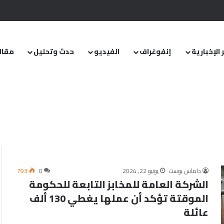
.. ومشروع قانون خاص إلى مجلس الشعب
 الإخبارية
إنفوغراف
الفيديو
حدث وتحليل
مقال
داماس بوست
يونيو 22, 2024
0
793
الشركة العامة للمخابز التابعة للحكومة
الموقتة تؤكد أن عملها يغطي 130 ألف
عائلة