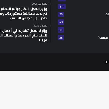
يونيو 30, 2026
111
وزير العدل: إنكار جرائم النظام ا
تبريرها مخالفة دستورية.. وم
ات
58
خاص إلى مجلس الشعب
48
يونيو 2, 2026
31
للجنة منع الجريمة والعدالة ال
 بوست"
25
فيينا