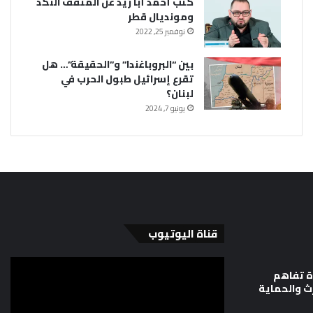
كتب أحمد أبا زيد عن المثقف النكد
ومونديال قطر
نوفمبر 25, 2022
بين “البروباغندا” و”الحقيقة”… هل
تقرع إسرائيل طبول الحرب في
لبنان؟
يونيو 7, 2024
قناة اليوتيوب
ة تفاهم
رث والحماية