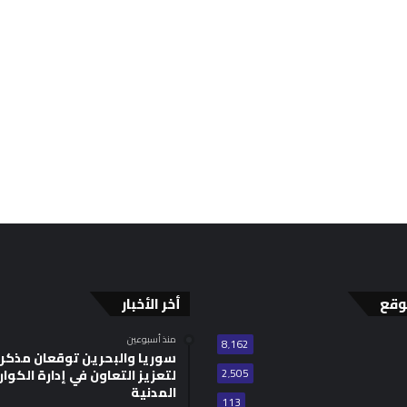
وقع
أخر الأخبار
منذ أسبوعين
8٬162
سوريا والبحرين توقعان مذكر
2٬505
لتعزيز التعاون في إدارة الكوا
المدنية
113