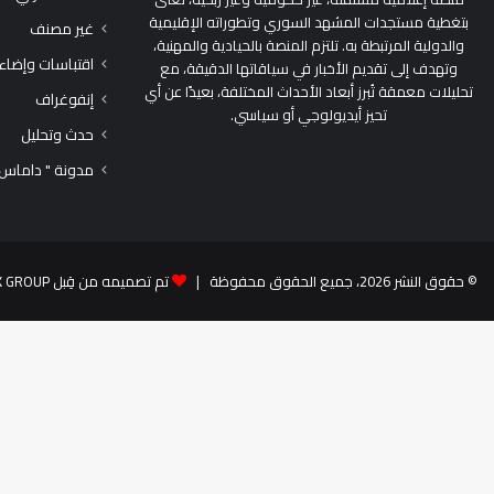
بتغطية مستجدات المشهد السوري وتطوراته الإقليمية
غير مصنف
والدولية المرتبطة به. تلتزم المنصة بالحيادية والمهنية،
اقتباسات وإضاء
وتهدف إلى تقديم الأخبار في سياقاتها الدقيقة، مع
تحليلات معمقة تُبرز أبعاد الأحداث المختلفة، بعيدًا عن أي
إنفوغراف
تحيز أيديولوجي أو سياسي.
حدث وتحليل
مدونة " داماس
© حقوق النشر 2026، جميع الحقوق محفوظة |
تم تصميمه من قِبل TEK GROUP