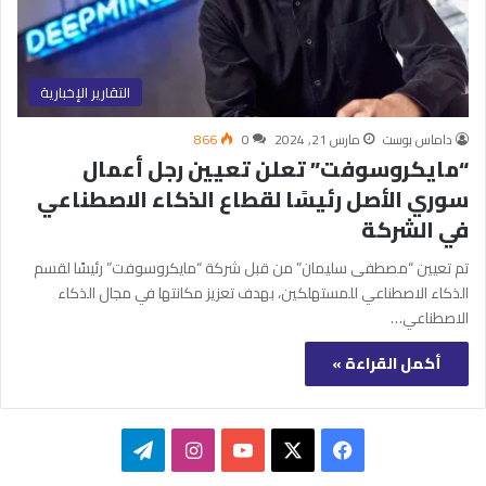
التقارير الإخبارية
داماس بوست
مارس 21, 2024
0
866
“مايكروسوفت” تعلن تعيين رجل أعمال
سوري الأصل رئيسًا لقطاع الذكاء الاصطناعي
في الشركة
تم تعيين “مصطفى سليمان” من قبل شركة “مايكروسوفت” رئيسًا لقسم
الذكاء الاصطناعي للمستهلكين، بهدف تعزيز مكانتها في مجال الذكاء
الاصطناعي…
أكمل القراءة »
‫X
فيسبوك
‫YouTube
انستقرام
تيلقرام