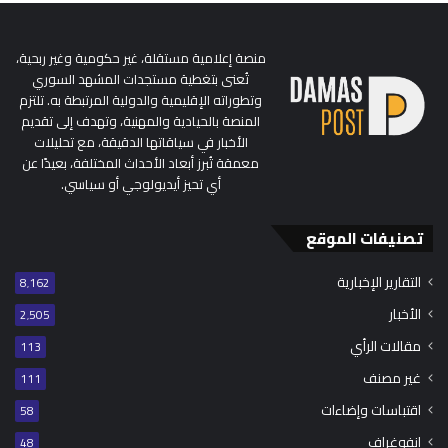
منصة إعلامية مستقلة، غير حكومية وغير ربحية،
تُعنى بتغطية مستجدات المشهد السوري
وتطوراته الإقليمية والدولية المرتبطة به. تلتزم
المنصة بالحيادية والمهنية، وتهدف إلى تقديم
الأخبار في سياقاتها الدقيقة، مع تحليلات
معمقة تُبرز أبعاد الأحداث المختلفة، بعيدًا عن
أي تحيز أيديولوجي أو سياسي.
تصنيفات الموقع
التقارير الإخبارية
8٬162
الأخبار
2٬505
مقالات الرأي
113
غير مصنف
111
اقتباسات وإضاءات
58
إنفوغراف
48