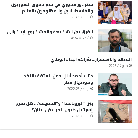
قطر دور محوري في دعم حقوق السوريين
والفلسطينيين والمظلومين بالعالم
يوليو 3, 2024
الفرق بين الشـ*ـيعة والمشـ*ـروع الإيـ*ـراني
أكتوبر 8, 2024
العدالة والاستقرار… شراكة البناء الوطني
مايو 14, 2026
كتب أحمد أبا زيد عن المثقف النكد
ومونديال قطر
نوفمبر 25, 2022
بين “البروباغندا” و”الحقيقة”… هل تقرع
إسرائيل طبول الحرب في لبنان؟
يونيو 7, 2024