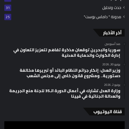
حدث وتحليل
31
مدونة " داماس بوست"
25
أخر الأخبار
منذ أسبوعين
سوريا والبحرين توقعان مذكرة تفاهم لتعزيز التعاون في
إدارة الكوارث والحماية المدنية
يونيو 30, 2026
وزير العدل: إنكار جرائم النظام البائد أو تبريرها مخالفة
دستورية.. ومشروع قانون خاص إلى مجلس الشعب
يونيو 2, 2026
وزارة العدل تشارك في أعمال الدورة الـ35 للجنة منع الجريمة
والعدالة الجنائية في فيينا
قناة اليوتيوب