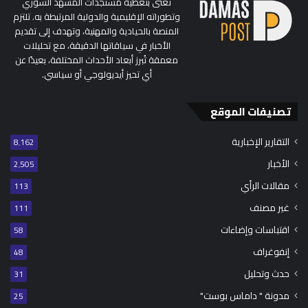
تُعنى بتغطية مستجدات المشهد السوري
وتطوراته الإقليمية والدولية المرتبطة به. تلتزم
المنصة بالحيادية والمهنية، وتهدف إلى تقديم
الأخبار في سياقاتها الدقيقة، مع تحليلات
معمقة تُبرز أبعاد الأحداث المختلفة، بعيدًا عن
أي تحيز أيديولوجي أو سياسي.
تصنيفات الموقع
التقارير الإخبارية
8٬162
الأخبار
2٬505
مقالات الرأي
113
غير مصنف
111
اقتباسات وإضاءات
58
إنفوغراف
48
حدث وتحليل
31
مدونة " داماس بوست"
25