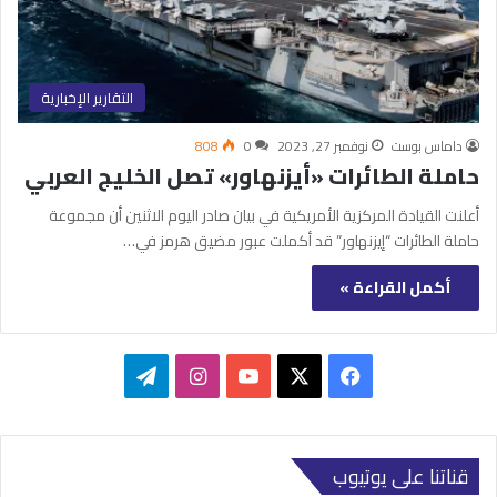
التقارير الإخبارية
داماس بوست
نوفمبر 27, 2023
0
808
حاملة الطائرات «أيزنهاور» تصل الخليج العربي
أعلنت القيادة المركزية الأمريكية في بيان صادر اليوم الاثنين أن مجموعة
حاملة الطائرات “إيزنهاور” قد أكملت عبور مضيق هرمز في…
أكمل القراءة »
‫X
فيسبوك
‫YouTube
انستقرام
تيلقرام
قناتنا على يوتيوب