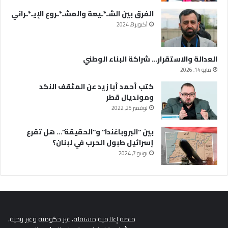
الفرق بين الشـ*ـيعة والمشـ*ـروع الإيـ*ـراني
أكتوبر 8, 2024
العدالة والاستقرار… شراكة البناء الوطني
مايو 14, 2026
كتب أحمد أبا زيد عن المثقف النكد
ومونديال قطر
نوفمبر 25, 2022
بين “البروباغندا” و”الحقيقة”… هل تقرع
إسرائيل طبول الحرب في لبنان؟
يونيو 7, 2024
منصة إعلامية مستقلة، غير حكومية وغير ربحية،