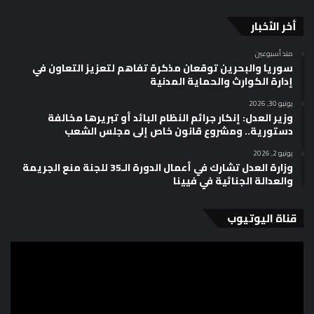
أخر الأخبار
منذ أسبوعين
سوريا والبحرين توقعان مذكرة تفاهم لتعزيز التعاون في
إدارة الكوارث والحماية المدنية
يونيو 30, 2026
وزير العدل: إنكار جرائم النظام البائد أو تبريرها مخالفة
دستورية.. ومشروع قانون خاص إلى مجلس الشعب
يونيو 2, 2026
وزارة العدل تشارك في أعمال الدورة الـ35 للجنة منع الجريمة
والعدالة الجنائية في فيينا
قناة اليوتيوب