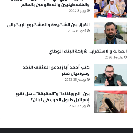
والفلسطينيين والمظلومين بالعالم
يوليو 3, 2024
الفرق بين الشـ*ـيعة والمشـ*ـروع الإيـ*ـراني
أكتوبر 8, 2024
العدالة والاستقرار… شراكة البناء الوطني
مايو 14, 2026
كتب أحمد أبا زيد عن المثقف النكد
ومونديال قطر
نوفمبر 25, 2022
بين “البروباغندا” و”الحقيقة”… هل تقرع
إسرائيل طبول الحرب في لبنان؟
يونيو 7, 2024