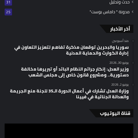
حدث وتحليل
31
مدونة " داماس بوست"
25
أخر الأخبار
منذ أسبوعين
سوريا والبحرين توقعان مذكرة تفاهم لتعزيز التعاون في
إدارة الكوارث والحماية المدنية
يونيو 30, 2026
وزير العدل: إنكار جرائم النظام البائد أو تبريرها مخالفة
دستورية.. ومشروع قانون خاص إلى مجلس الشعب
يونيو 2, 2026
وزارة العدل تشارك في أعمال الدورة الـ35 للجنة منع الجريمة
والعدالة الجنائية في فيينا
قناة اليوتيوب