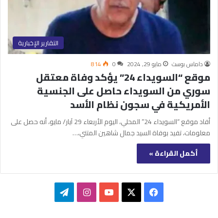
التقارير الإخبارية
داماس بوست
مايو 29, 2024
0
814
موقع “السويداء 24” يؤكد وفاة معتقل
سوري من السويداء حاصل على الجنسية
الأمريكية في سجون نظام الأسد
أفاد موقع “السويداء 24” المحلي، اليوم الأربعاء 29 آيار/ مايو، أنه حصل على
معلومات، تفيد بوفاة السيد جمال شاهين المتني،…
أكمل القراءة »
‫X
فيسبوك
‫YouTube
انستقرام
تيلقرام