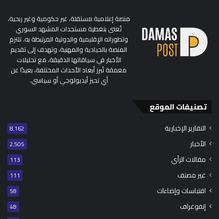
منصة إعلامية مستقلة، غير حكومية وغير ربحية،
تُعنى بتغطية مستجدات المشهد السوري
وتطوراته الإقليمية والدولية المرتبطة به. تلتزم
المنصة بالحيادية والمهنية، وتهدف إلى تقديم
الأخبار في سياقاتها الدقيقة، مع تحليلات
معمقة تُبرز أبعاد الأحداث المختلفة، بعيدًا عن
أي تحيز أيديولوجي أو سياسي.
تصنيفات الموقع
التقارير الإخبارية
8٬162
الأخبار
2٬505
مقالات الرأي
113
غير مصنف
111
اقتباسات وإضاءات
58
إنفوغراف
48