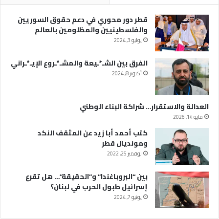
قطر دور محوري في دعم حقوق السوريين
والفلسطينيين والمظلومين بالعالم
يوليو 3, 2024
الفرق بين الشـ*ـيعة والمشـ*ـروع الإيـ*ـراني
أكتوبر 8, 2024
العدالة والاستقرار… شراكة البناء الوطني
مايو 14, 2026
كتب أحمد أبا زيد عن المثقف النكد
ومونديال قطر
نوفمبر 25, 2022
بين “البروباغندا” و”الحقيقة”… هل تقرع
إسرائيل طبول الحرب في لبنان؟
يونيو 7, 2024