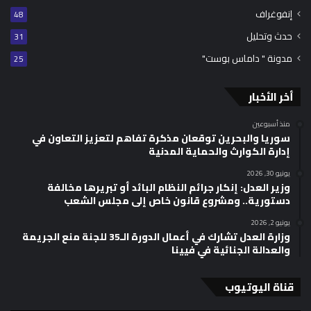
إنفوغراف
48
حدث وتحليل
31
مدونة " داماس بوست"
25
أخر الأخبار
منذ أسبوعين
سوريا والبحرين توقعان مذكرة تفاهم لتعزيز التعاون في
إدارة الكوارث والحماية المدنية
يونيو 30, 2026
وزير العدل: إنكار جرائم النظام البائد أو تبريرها مخالفة
دستورية.. ومشروع قانون خاص إلى مجلس الشعب
يونيو 2, 2026
وزارة العدل تشارك في أعمال الدورة الـ35 للجنة منع الجريمة
والعدالة الجنائية في فيينا
قناة اليوتيوب