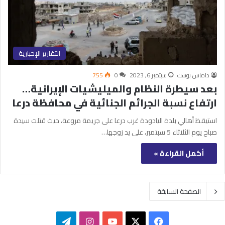
التقارير الإخبارية
داماس بوست
سبتمبر 6, 2023
0
755
بعد سيطرة النظام والميليشيات الإيرانية…
ارتفاع نسبة الجرائم الجنائية في محافظة درعا
استيقظ أهالي بلدة اليادودة غرب درعا على جريمة مروعة، حيث قتلت سيدة
صباح يوم الثلاثاء 5 سبتمبر، على يد زوجها…
أكمل القراءة »
الصفحة السابقة
‫X
فيسبوك
‫YouTube
انستقرام
تيلقرام