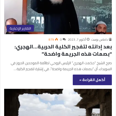
التقارير الإخبارية
داماس بوست
أكتوبر 7, 2023
0
879
بعد إدانته لتفجير الكلية الحربية…الهجري:
“بصمات هذه الجريمة واضحة”
صرح الشيخ “حكمت الهجري” الرئيس الروحي لطائفة الموحدين الدروز في
السويداء، أن “بصمات هذه الجريمة واضحة”، في إشارة لتفجير الكلية…
أكمل القراءة »