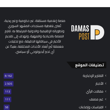
منصة إعلامية مستقلة، غير حكومية وغير ربحية،
تُعنى بتغطية مستجدات المشهد السوري
وتطوراته الإقليمية والدولية المرتبطة به. تلتزم
المنصة بالحيادية والمهنية، وتهدف إلى تقديم
الأخبار في سياقاتها الدقيقة، مع تحليلات
معمقة تُبرز أبعاد الأحداث المختلفة، بعيدًا عن
أي تحيز أيديولوجي أو سياسي.
تصنيفات الموقع
التقارير الإخبارية
8٬162
الأخبار
2٬505
مقالات الرأي
113
غير مصنف
111
اقتباسات وإضاءات
58