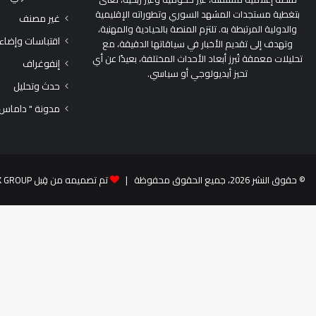
بتغطية مستجدات المشهد السوري وتطوراته الإقليمية
غير مصنف
والدولية المرتبطة به. تلتزم المنصة بالحيادية والمهنية،
اقتباسات وإضاء
وتهدف إلى تقديم الأخبار في سياقاتها الدقيقة، مع
تحليلات معمقة تُبرز أبعاد الأحداث المختلفة، بعيدًا عن أي
إنفوغراف
تحيز أيديولوجي أو سياسي.
حدث وتحليل
مدونة " داماس
© حقوق النشر 2026، جميع الحقوق محفوظة |
تم تصميمه من قِبل TEK GROUP