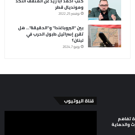
كتب أحمد أبا زيد عن المثقف النكد
ومونديال قطر
نوفمبر 25, 2022
بين “البروباغندا” و”الحقيقة”… هل
تقرع إسرائيل طبول الحرب في
لبنان؟
يونيو 7, 2024
قناة اليوتيوب
ة تفاهم
رث والحماية