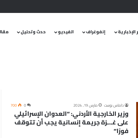
.. ومشروع قانون خاص إلى مجلس الشعب
 الإخبارية
إنفوغراف
الفيديو
حدث وتحليل
مقال
داماس بوست
مارس 19, 2024
0
700
وزير الخارجية الأردني: “العدوان الإسرائيلي
على غـ.ـزة جريمة إنسانية يجب أن تتوقف
فورًا”