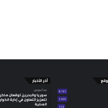
وقع
أخر الأخبار
منذ أسبوعين
8٬161
سوريا والبحرين توقعان مذكر
2٬505
لتعزيز التعاون في إدارة الكوا
المدنية
113