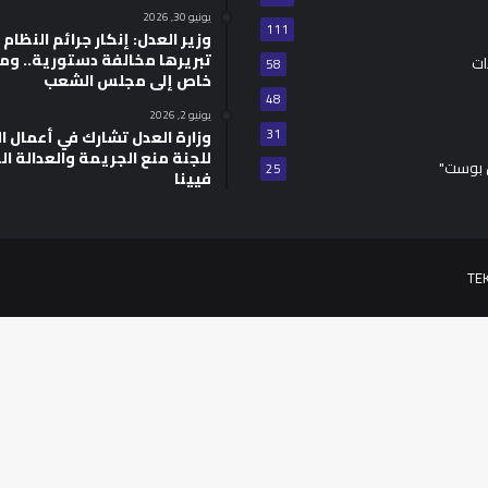
يونيو 30, 2026
111
وزير العدل: إنكار جرائم النظام ا
تبريرها مخالفة دستورية.. وم
ات
58
خاص إلى مجلس الشعب
48
يونيو 2, 2026
31
للجنة منع الجريمة والعدالة ال
 بوست"
25
فيينا