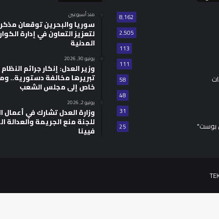
منذ أسبوعين
8٬162
سوريا والبحرين توقعان مذكر
2٬505
لتعزيز التعاون في إدارة الكوا
المدنية
113
يونيو 30, 2026
111
وزير العدل: إنكار جرائم النظام ا
تبريرها مخالفة دستورية.. وم
ات
58
خاص إلى مجلس الشعب
48
يونيو 2, 2026
31
للجنة منع الجريمة والعدالة ال
 بوست"
25
فيينا