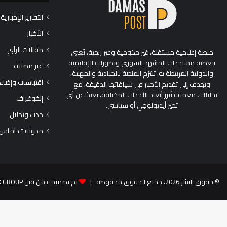
التقارير الإخبارية
الأخبار
مقالات الرأي
منصة إعلامية مستقلة، غير حكومية وغير ربحية، تُعنى
بتغطية مستجدات المشهد السوري وتطوراته الإقليمية
غير مصنف
والدولية المرتبطة به. تلتزم المنصة بالحيادية والمهنية،
اقتباسات وإضاء
وتهدف إلى تقديم الأخبار في سياقاتها الدقيقة، مع
تحليلات معمقة تُبرز أبعاد الأحداث المختلفة، بعيدًا عن أي
إنفوغراف
تحيز أيديولوجي أو سياسي.
حدث وتحليل
مدونة " داماس
© حقوق النشر 2026، جميع الحقوق محفوظة |
تم تصميمه من قِبل TEK GROUP