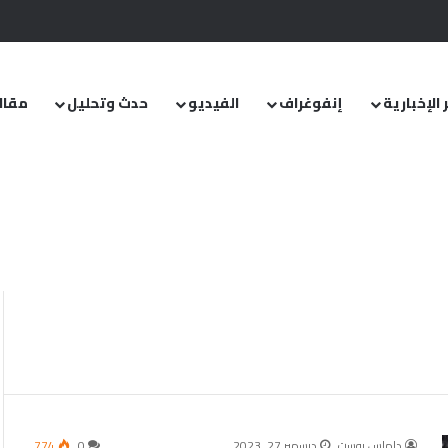
.. ومشروع قانون خاص إلى مجلس الشعب
 الإخبارية
إنفوغراف
الفيديو
حدث وتحليل
مقال
داماس بوست
ديسمبر 27, 2023
0
774