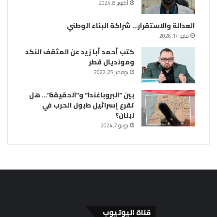
أكتوبر 8, 2024
العدالة والاستقرار… شراكة البناء الوطني
مايو 14, 2026
كتب أحمد أبا زيد عن المثقف النكد
ومونديال قطر
نوفمبر 25, 2022
بين “البروباغندا” و”الحقيقة”… هل
تقرع إسرائيل طبول الحرب في
لبنان؟
يونيو 7, 2024
قناة اليوتيوب