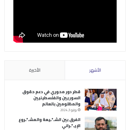
الأشهر
الأخيرة
قطر دور محوري في دعم حقوق
السوريين والفلسطينيين
والمظلومين بالعالم
يوليو 3, 2024
الفرق بين الشـ*ـيعة والمشـ*ـروع
الإيـ*ـراني