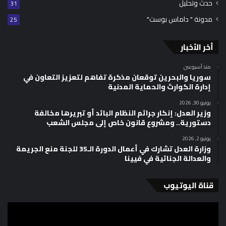
حدث وتحليل
31
مدونة " داماس بوست"
25
أخر الأخبار
منذ أسبوعين
سوريا والبحرين توقعان مذكرة تفاهم لتعزيز التعاون في
إدارة الكوارث والحماية المدنية
يونيو 30, 2026
وزير العدل: إنكار جرائم النظام البائد أو تبريرها مخالفة
دستورية.. ومشروع قانون خاص إلى مجلس الشعب
يونيو 2, 2026
وزارة العدل تشارك في أعمال الدورة الـ35 للجنة منع الجريمة
والعدالة الجنائية في فيينا
قناة اليوتيوب