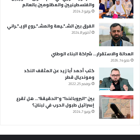
والفلسطينيين والمظلومين بالعالم
يوليو 3, 2024
الفرق بين الشـ*ـيعة والمشـ*ـروع الإيـ*ـراني
أكتوبر 8, 2024
العدالة والاستقرار… شراكة البناء الوطني
مايو 14, 2026
كتب أحمد أبا زيد عن المثقف النكد
ومونديال قطر
نوفمبر 25, 2022
بين “البروباغندا” و”الحقيقة”… هل تقرع
إسرائيل طبول الحرب في لبنان؟
يونيو 7, 2024