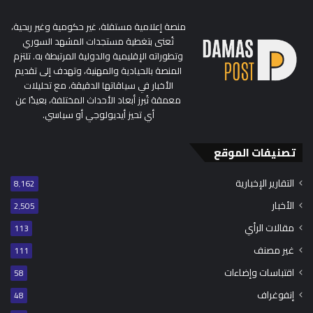
منصة إعلامية مستقلة، غير حكومية وغير ربحية،
تُعنى بتغطية مستجدات المشهد السوري
وتطوراته الإقليمية والدولية المرتبطة به. تلتزم
المنصة بالحيادية والمهنية، وتهدف إلى تقديم
الأخبار في سياقاتها الدقيقة، مع تحليلات
معمقة تُبرز أبعاد الأحداث المختلفة، بعيدًا عن
أي تحيز أيديولوجي أو سياسي.
تصنيفات الموقع
التقارير الإخبارية
8٬162
الأخبار
2٬505
مقالات الرأي
113
غير مصنف
111
اقتباسات وإضاءات
58
إنفوغراف
48