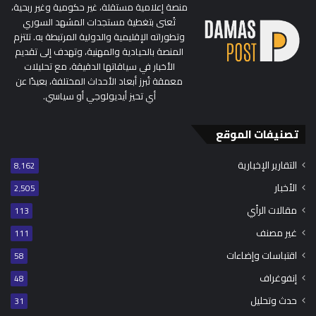
منصة إعلامية مستقلة، غير حكومية وغير ربحية،
تُعنى بتغطية مستجدات المشهد السوري
وتطوراته الإقليمية والدولية المرتبطة به. تلتزم
المنصة بالحيادية والمهنية، وتهدف إلى تقديم
الأخبار في سياقاتها الدقيقة، مع تحليلات
معمقة تُبرز أبعاد الأحداث المختلفة، بعيدًا عن
أي تحيز أيديولوجي أو سياسي.
تصنيفات الموقع
التقارير الإخبارية
8٬162
الأخبار
2٬505
مقالات الرأي
113
غير مصنف
111
اقتباسات وإضاءات
58
إنفوغراف
48
حدث وتحليل
31