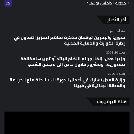
مدونة " داماس بوست"
25
أخر الأخبار
منذ أسبوعين
سوريا والبحرين توقعان مذكرة تفاهم لتعزيز التعاون في
إدارة الكوارث والحماية المدنية
يونيو 30, 2026
وزير العدل: إنكار جرائم النظام البائد أو تبريرها مخالفة
دستورية.. ومشروع قانون خاص إلى مجلس الشعب
يونيو 2, 2026
وزارة العدل تشارك في أعمال الدورة الـ35 للجنة منع الجريمة
والعدالة الجنائية في فيينا
قناة اليوتيوب