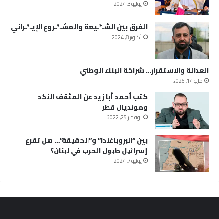
يوليو 3, 2024
الفرق بين الشـ*ـيعة والمشـ*ـروع الإيـ*ـراني
أكتوبر 8, 2024
العدالة والاستقرار… شراكة البناء الوطني
مايو 14, 2026
كتب أحمد أبا زيد عن المثقف النكد
ومونديال قطر
نوفمبر 25, 2022
بين “البروباغندا” و”الحقيقة”… هل تقرع
إسرائيل طبول الحرب في لبنان؟
يونيو 7, 2024