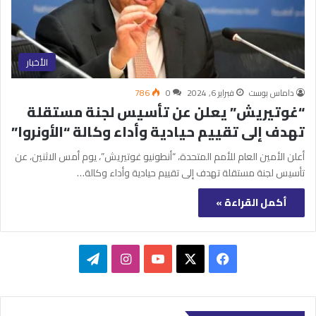
الأخبار
داماس بوست
فبراير 6, 2024
0
786
“غوتيريش” يعلن عن تأسيس لجنة مستقلة
تهدف إلى تقييم حيادية وأداء وكالة “الأونروا”
أعلن الأمين العام للأمم المتحدة، “أنطونيو غوتيريش”، يوم أمس الاثنين، عن
تأسيس لجنة مستقلة تهدف إلى تقييم حيادية وأداء وكالة…
أكمل القراءة »
‫X
فيسبوك
‫YouTube
انستقرام
تيلقرام