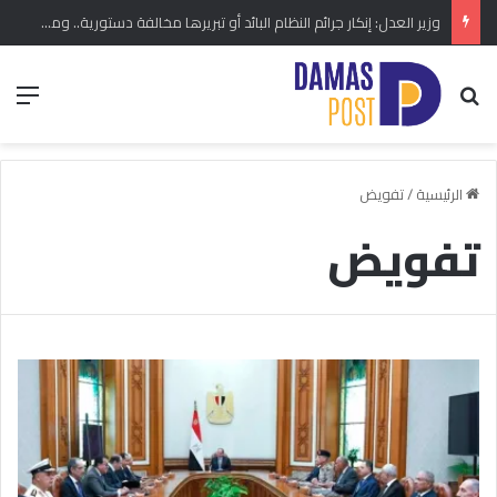
وزير العدل: إنكار جرائم النظام البائد أو تبريرها مخالفة دستورية.. ومشروع قانون خاص إلى مجلس الشعب
بحث عن
الق
الرئيسية
/
تفويض
تفويض