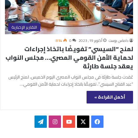
التقارير الإخبارية
داماس بوست
أكتوبر 19, 2023
0
814
لمنح “السيسي” تفويضًا باتخاذ إجراءات
لحماية الأمن القومي المصري… مجلس النواب
يعقد جلسة طارئة
عُقدت جلسة طارئة في مجلس النواب المصري اليوم الخميس، لمنح الرئيس
“عبد الفتاح السيسي”، تفويضًا باتخاذ إجراءات لحماية الأمن القومي…
أكمل القراءة »
‫X
فيسبوك
‫YouTube
انستقرام
تيلقرام