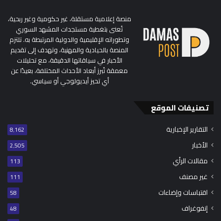
منصة إعلامية مستقلة، غير حكومية وغير ربحية،
تُعنى بتغطية مستجدات المشهد السوري
وتطوراته الإقليمية والدولية المرتبطة به. تلتزم
المنصة بالحيادية والمهنية، وتهدف إلى تقديم
الأخبار في سياقاتها الدقيقة، مع تحليلات
معمقة تُبرز أبعاد الأحداث المختلفة، بعيدًا عن
أي تحيز أيديولوجي أو سياسي.
تصنيفات الموقع
التقارير الإخبارية
8٬162
الأخبار
2٬505
مقالات الرأي
113
غير مصنف
111
اقتباسات وإضاءات
58
إنفوغراف
48