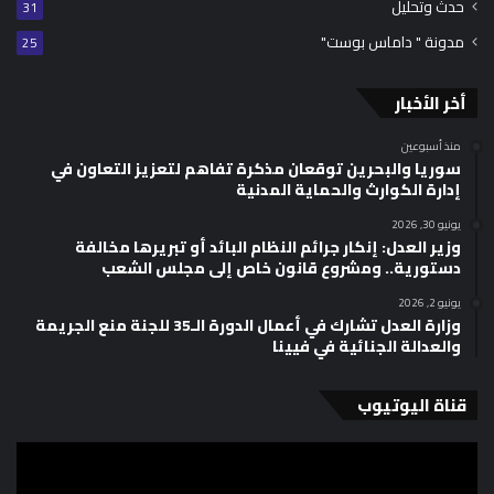
حدث وتحليل
31
مدونة " داماس بوست"
25
أخر الأخبار
منذ أسبوعين
سوريا والبحرين توقعان مذكرة تفاهم لتعزيز التعاون في
إدارة الكوارث والحماية المدنية
يونيو 30, 2026
وزير العدل: إنكار جرائم النظام البائد أو تبريرها مخالفة
دستورية.. ومشروع قانون خاص إلى مجلس الشعب
يونيو 2, 2026
وزارة العدل تشارك في أعمال الدورة الـ35 للجنة منع الجريمة
والعدالة الجنائية في فيينا
قناة اليوتيوب