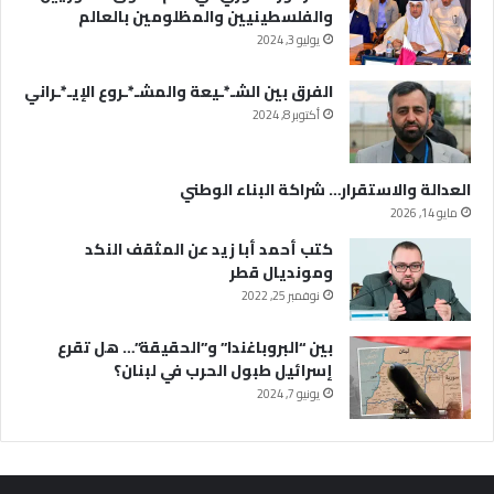
والفلسطينيين والمظلومين بالعالم
يوليو 3, 2024
الفرق بين الشـ*ـيعة والمشـ*ـروع الإيـ*ـراني
أكتوبر 8, 2024
العدالة والاستقرار… شراكة البناء الوطني
مايو 14, 2026
كتب أحمد أبا زيد عن المثقف النكد
ومونديال قطر
نوفمبر 25, 2022
بين “البروباغندا” و”الحقيقة”… هل تقرع
إسرائيل طبول الحرب في لبنان؟
يونيو 7, 2024