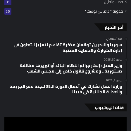
حدث وتحليل
31
مدونة " داماس بوست"
25
أخر الأخبار
منذ أسبوعين
سوريا والبحرين توقعان مذكرة تفاهم لتعزيز التعاون في
إدارة الكوارث والحماية المدنية
يونيو 30, 2026
وزير العدل: إنكار جرائم النظام البائد أو تبريرها مخالفة
دستورية.. ومشروع قانون خاص إلى مجلس الشعب
يونيو 2, 2026
وزارة العدل تشارك في أعمال الدورة الـ35 للجنة منع الجريمة
والعدالة الجنائية في فيينا
قناة اليوتيوب