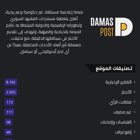
منصة إعلامية مستقلة، غير حكومية وغير ربحية،
تُعنى بتغطية مستجدات المشهد السوري
وتطوراته الإقليمية والدولية المرتبطة به. تلتزم
المنصة بالحيادية والمهنية، وتهدف إلى تقديم
الأخبار في سياقاتها الدقيقة، مع تحليلات
معمقة تُبرز أبعاد الأحداث المختلفة، بعيدًا عن
أي تحيز أيديولوجي أو سياسي.
تصنيفات الموقع
التقارير الإخبارية
8٬162
الأخبار
2٬505
مقالات الرأي
113
غير مصنف
111
اقتباسات وإضاءات
58
إنفوغراف
48