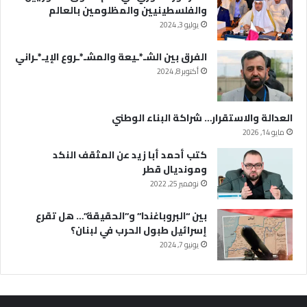
والفلسطينيين والمظلومين بالعالم
يوليو 3, 2024
الفرق بين الشـ*ـيعة والمشـ*ـروع الإيـ*ـراني
أكتوبر 8, 2024
العدالة والاستقرار… شراكة البناء الوطني
مايو 14, 2026
كتب أحمد أبا زيد عن المثقف النكد
ومونديال قطر
نوفمبر 25, 2022
بين “البروباغندا” و”الحقيقة”… هل تقرع
إسرائيل طبول الحرب في لبنان؟
يونيو 7, 2024