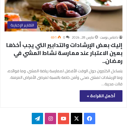
التقارير الإخبارية
داماس بوست
مارس 28, 2024
0
691
إليك بعض الإرشادات والتدابير التي يجب أخذها
بعين الاعتبار عند ممارسة نشاط المشي في
رمضان..
يتساءل الكثيرون حول الوقت الأفضل لممارسة رياضة المشي، وما فوائده،
وما الإرشادات لمشي صحي وآمن خاصة بالنسبة لمرضى الأمراض المزمنة.
قالت مدربة…
أكمل القراءة »
‫X
فيسبوك
‫YouTube
انستقرام
تيلقرام