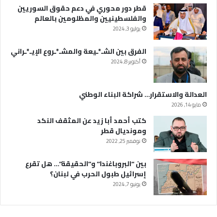
قطر دور محوري في دعم حقوق السوريين
والفلسطينيين والمظلومين بالعالم
يوليو 3, 2024
الفرق بين الشـ*ـيعة والمشـ*ـروع الإيـ*ـراني
أكتوبر 8, 2024
العدالة والاستقرار… شراكة البناء الوطني
مايو 14, 2026
كتب أحمد أبا زيد عن المثقف النكد
ومونديال قطر
نوفمبر 25, 2022
بين “البروباغندا” و”الحقيقة”… هل تقرع
إسرائيل طبول الحرب في لبنان؟
يونيو 7, 2024