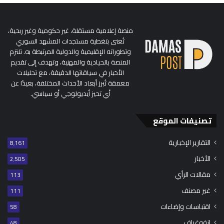
منصة إعلامية مستقلة، غير حكومية وغير ربحية،
تُعنى بتغطية مستجدات المشهد السوري
وتطوراته الإقليمية والدولية المرتبطة به. تلتزم
المنصة بالحيادية والمهنية، وتهدف إلى تقديم
الأخبار في سياقاتها الدقيقة، مع تحليلات
معمقة تُبرز أبعاد الأحداث المختلفة، بعيدًا عن
أي تحيز أيديولوجي أو سياسي.
تصنيفات الموقع
التقارير الإخبارية
8٬161
الأخبار
2٬505
مقالات الرأي
113
غير مصنف
111
اقتباسات وإضاءات
58
إنفوغراف
48