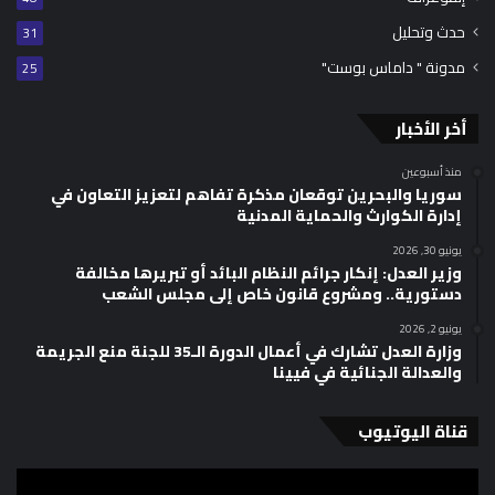
حدث وتحليل
31
مدونة " داماس بوست"
25
أخر الأخبار
منذ أسبوعين
سوريا والبحرين توقعان مذكرة تفاهم لتعزيز التعاون في
إدارة الكوارث والحماية المدنية
يونيو 30, 2026
وزير العدل: إنكار جرائم النظام البائد أو تبريرها مخالفة
دستورية.. ومشروع قانون خاص إلى مجلس الشعب
يونيو 2, 2026
وزارة العدل تشارك في أعمال الدورة الـ35 للجنة منع الجريمة
والعدالة الجنائية في فيينا
قناة اليوتيوب