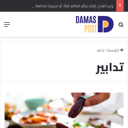
وزير العدل: إنكار جرائم النظام البائد أو تبريرها مخالفة دستورية.. ومشروع قانون خاص إلى مجلس الشعب
بحث عن
الق
الرئيسية
/
تدابير
تدابير