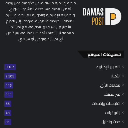
منصة إعلامية مستقلة، غير حكومية وغير ربحية،
تُعنى بتغطية مستجدات المشهد السوري
وتطوراته الإقليمية والدولية المرتبطة به. تلتزم
المنصة بالحيادية والمهنية، وتهدف إلى تقديم
الأخبار في سياقاتها الدقيقة، مع تحليلات
معمقة تُبرز أبعاد الأحداث المختلفة، بعيدًا عن
أي تحيز أيديولوجي أو سياسي.
تصنيفات الموقع
التقارير الإخبارية
8٬162
الأخبار
2٬505
مقالات الرأي
113
غير مصنف
111
اقتباسات وإضاءات
58
إنفوغراف
48
حدث وتحليل
31