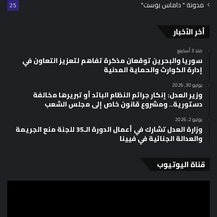
مدونة " داماس بوست"
25
أخر الأخبار
منذ 3 أسابيع
سوريا والبحرين توقعان مذكرة تفاهم لتعزيز التعاون في
إدارة الكوارث والحماية المدنية
يونيو 30, 2026
وزير العدل: إنكار جرائم النظام البائد أو تبريرها مخالفة
دستورية.. ومشروع قانون خاص إلى مجلس الشعب
يونيو 2, 2026
وزارة العدل تشارك في أعمال الدورة الـ35 للجنة منع الجريمة
والعدالة الجنائية في فيينا
قناة اليوتيوب