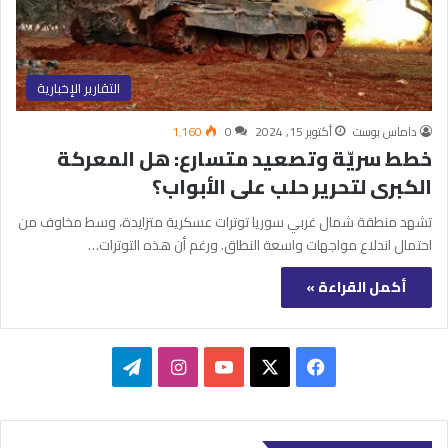
التقارير الإخبارية
داماس بوست
أكتوبر 15, 2024
0
1٬160
خطط سريّة وتصعيد متسارع: هل المعركة
الكبرى لتحرير حلب على الأبواب؟
تشهد منطقة شمال غربي سوريا توترات عسكرية متزايدة، وسط مخاوف من
احتمال اندلاع مواجهات واسعة النطاق. ورغم أن هذه التوترات…
أكمل القراءة »
‫X
فيسبوك
‫YouTube
انستقرام
تيلقرام