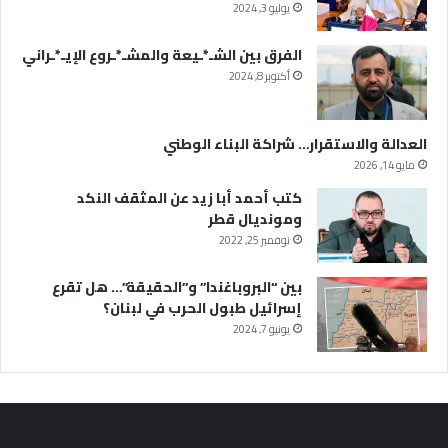
يوليو 3, 2024
الفرق بين الشـ*ـيعة والمشـ*ـروع الإيـ*ـراني
أكتوبر 8, 2024
العدالة والاستقرار… شراكة البناء الوطني
مايو 14, 2026
كتب أحمد أبا زيد عن المثقف النكد
ومونديال قطر
نوفمبر 25, 2022
بين “البروباغندا” و”الحقيقة”… هل تقرع
إسرائيل طبول الحرب في لبنان؟
يونيو 7, 2024